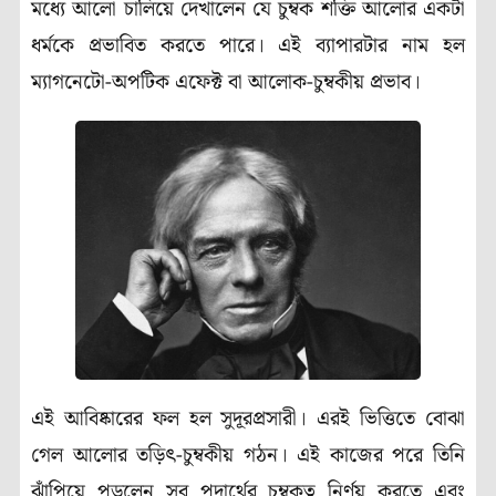
মধ্যে আলো চালিয়ে দেখালেন যে চুম্বক শক্তি আলোর একটা
ধর্মকে প্রভাবিত করতে পারে। এই ব্যাপারটার নাম হল
ম্যাগনেটো-অপটিক এফেক্ট বা আলোক-চুম্বকীয় প্রভাব।
এই আবিষ্কারের ফল হল সুদূরপ্রসারী। এরই ভিত্তিতে বোঝা
গেল আলোর তড়িৎ-চুম্বকীয় গঠন। এই কাজের পরে তিনি
ঝাঁপিয়ে পড়লেন সব পদার্থের চুম্বকত্ব নির্ণয় করতে এবং