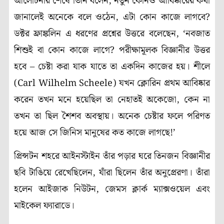
আলোচনার শেষে তিনি বলেন, নতুন কোনও আবিষ্কারের কথা
জানালেই অনেকে বলে ওঠেন, এটা কোন কাজে লাগবে?
ডক্টর ফ্রাঙ্কলিন এ ধরণের প্রশ্নের উত্তরে বলেছেন, ‘নবজাত
শিশুই বা কোন কাজে লাগে? পরীক্ষামূলক বিজ্ঞানীর উত্তর
হবে – চেষ্টা করা যাক যাতে তা একদিন কাজের হয়। শীলে
(Carl Wilhelm Scheele) যখন ক্লোরিন প্রথম আবিষ্কার
করেন তখন মনে হয়েছিল তা নেহাতই অকেজো, কেন না
তখন তা ছিল শৈশব অবস্থায়। অনেক চেষ্টার ফলে পরিণত
হয়ে আজ সে জিনিস মানুষের কত কাজে লাগছে!’
প্রিন্সটন শহরে আইনস্টাইন তাঁর পড়ার ঘরে তিনজন বিজ্ঞানীর
ছবি টাঙিয়ে রেখেছিলেন, যাঁরা ছিলেন তাঁর অনুপ্রেরণা। তাঁরা
হলেন আইজাক নিউটন, জেমস ক্লার্ক ম্যাক্সওয়েল এবং
মাইকেল ফ্যারাডে।