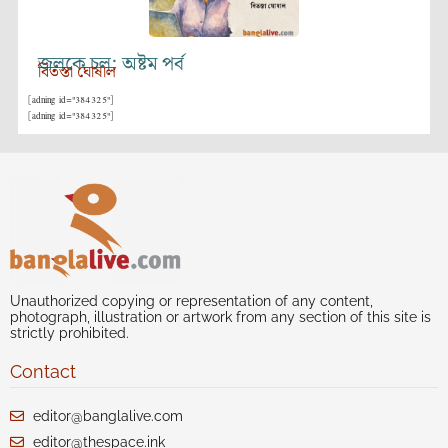
জলকে চল: অষ্টম পর্ব
বিতস্তা ঘোষাল
[adning id="384325"]
[adning id="384325"]
Unauthorized copying or representation of any content,
photograph, illustration or artwork from any section of this site is
strictly prohibited.
Contact
editor@banglalive.com
editor@thespace.ink