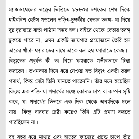
ম্যাক্সওয়েলের তত্ত্বের ভিত্তিতে ১৮৮০র দশকের শেষ দিকে
হাইনরিশ হের্টস গড়লেন তড়িৎ-চুম্বকীয় বেতার তরঙ্গ- যা দিয়ে
দূর দুরান্তরে বার্তা পাঠান সম্ভব হল। বাইরে থেকে বেতার তরঙ্গ
ঢুকতে পারে না, এমন একটি জায়গার প্রয়োজনে তৈরি হল
তারের খাঁচা- ফ্যারাডের নামে তাকে বলা হয় ফ্যারাডে কেজ।
বিদ্যুতের প্রকৃতি কী তা নিয়ে ফ্যারাডে গভীরভাবে চিন্তা
করতেন। তখনকার দিনে ধরে নেওয়া হত বিদ্যুৎ একটা তরল
পদার্থ, কিন্ত সেটা তিনি মানতে পারেননি। তাঁর মনে হয়েছিল
বিদ্যুৎ এক শক্তি যা পদার্থের মধ্যে কোনও চাপ বা কম্পন সৃষ্টি
করে, যা পদার্থের ভিতরে এক দিক থেকে অন্যদিকে চলে
যায়। কিন্তু বারবার চেষ্টা করেও তিনি এটি প্রমাণ করতে
পারছিলেন না।
বহু বছর ধরে মাথার এবং হাতের কাজের প্রচন্ড চাপে তাঁর