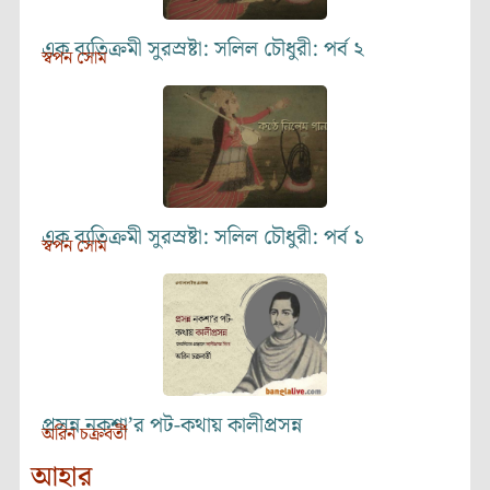
এক ব্যতিক্রমী সুরস্রষ্টা: সলিল চৌধুরী: পর্ব ২
স্বপন সোম
এক ব্যতিক্রমী সুরস্রষ্টা: সলিল চৌধুরী: পর্ব ১
স্বপন সোম
প্রসন্ন নকশা’র পট-কথায় কালীপ্রসন্ন
অরিন চক্রবর্তী
আহার