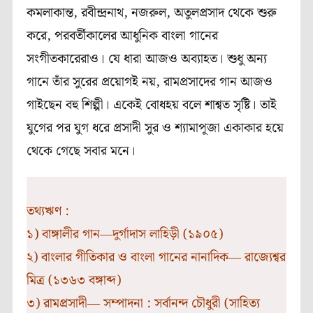
কমলাকান্ত, রবীন্দ্রনাথ, নজরুল, অতুলপ্রসাদ থেকে শুরু
করে, পরবর্তীকালের আধুনিক বাংলা গানের
সংগীতকারেরাও। যে ধারা আজও অব‍্যাহত। শুধু অন‍্য
গানে তাঁর সুরের প্রয়োগই নয়, রামপ্রসাদের গান আজও
গাইছেন বহু শিল্পী। একেই বোধহয় বলে শাশ্বত সৃষ্টি। তাই
যুগের পর যুগ ধরে প্রসাদী সুর ও শ‍্যামাপূজা একাকার হয়ে
থেকে গেছে সবার মনে।
তথ‍্যঋণ :
১) বাঙ্গালীর গান―দুর্গাদাস লাহিড়ী (১৯০৫)
২) বাংলার গীতিকার ও বাংলা গানের নানাদিক― রাজ‍্যেশ্বর
মিত্র (১৩৬৩ বঙ্গাব্দ)
৩) রামপ্রসাদী― সম্পাদনা : সর্বানন্দ চৌধুরী (সাহিত‍্য