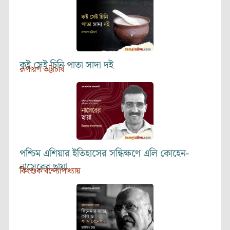
কই সেই চিনি পাতা সাদা দই
রূপায়ণ ভট্টাচার্য
পশ্চিম এশিয়ার ইতিহাসের সন্ধিক্ষণে এলি কোহেন-
নাসেরের ছায়া
কিংশুক বন্দ্যোপাধ্যায়