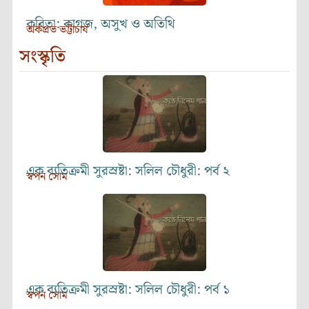
কবিতা: কাগজ, অসুখ ও অতিথি
অর্কপ্রভ ভট্টাচার্য
সংস্কৃতি
এক ব্যতিক্রমী সুরস্রষ্টা: সলিল চৌধুরী: পর্ব ২
স্বপন সোম
এক ব্যতিক্রমী সুরস্রষ্টা: সলিল চৌধুরী: পর্ব ১
স্বপন সোম