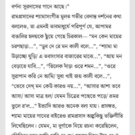
বর্ণনা সুরদাসের গানে আছে।”
রামপ্রসাদের শ‍্যামাসংগীত মূলত গভীর বেদান্ত দর্শনের কথা
বললেও, তা এমনই ভাবমাধুর্যে পরিপূর্ণ যে, আপামর
বাঙালির হৃদয়কে ছুঁয়ে গেছে চিরকাল― “মন কেন মায়ের
চরণছাড়া…”, “ডুব দে রে মন কালী বলে…”, “শ‍্যামা মা
উড়াচ্ছো ঘুড়ি/ এ ভবসংসার বাজারের মাঝে…”, “আয় মন
বেড়াতে যাবি…”, “তিলেক দাঁড়া ওরে শমন…”, “ওরে
সুরাপান করি নে আমি/ সুধা খাই জয় কালী বলে…”,
“ভেবে দেখ্ মন কেউ কারও নয়…”, “আসার আশা ভবে
আসা/ আসা মাত্র হল/ যেমন চিত্রের পদ্মেতে পড়ে/ ভ্রমর
ভুলে র’ল…” ইত‍্যাদি আরও অনেক বলা যায়। প্রসঙ্গত,
শ‍্যামা মায়ের গানের বাইরেও রামপ্রসাদ অল্পকিছু ভক্তিগীতি
লিখেছিলেন। যেমন, মা দুর্গাকে নিয়ে রচনা করেছিলেন,