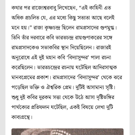
কথার পর রাজ‍্যেশ্বরবাবু লিখেছেন, “এই কাহিনী এত
অধিক প্রচলিত যে, এর মধ্যে কিছু সত‍্যতা আছে বলেই
মনে হয়।” রাজা কৃষ্ণচন্দ্র ছিলেন রামপ্রসাদের গুণমুগ্ধ।
তিনি তাঁর দরবারে কবি ভারতচন্দ্র রায়গুণাকরের সঙ্গে
রামপ্রসাদকেও সভাকবির স্থান দিয়েছিলেন। রাজারই
অনুরোধে এই দুই মহান কবি ‘বিদ‍্যাসুন্দর’ পালা রচনা
করেছিলেন। ভারতচন্দ্রের রচনায় ঘটেছিল আদিরসাত্মক
মানবপ্রেমের প্রকাশ। রামপ্রসাদের ‘বিদ‍্যাসুন্দর’ থেকে ঝরে
পড়েছিল ভক্তি ও ঐশ্বরিক প্রেম। দুটিই অসামান‍্য সৃষ্টি।
শুধু দুই কবির দুরকম সত্তা থেকে উঠে আসা দৃষ্টিভঙ্গির
পার্থক্যের প্রতিফলন ঘটেছিল, একই বিষয়ে লেখা দুটি
কাব‍্যগ্রন্থে।