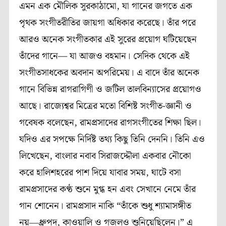
এমন এক মৌলিক সুরকাঠামো, যা গানের জগতে এক
পৃথক সংগীতরীতির জায়গা অধিকার করেছে। তাঁর পরে
আরও অনেক সংগীতকার এই সুরের প্রয়োগ ঘটিয়েছেন
তাঁদের গানে— যা আজও বহমান। সেদিক থেকে এই
সংগীতসাধকের অবদান অপরিমেয়। এ বাদে তাঁর অনেক
গানে বিভিন্ন রাগরাগিণী ও জটিল তালবিন‍্যাসের প্রয়োগও
আছে। রাজ‍্যেশ্বর মিত্রের মতো বিশিষ্ট সংগীত-জ্ঞানী ও
গবেষক বলেছেন, রামপ্রসাদের রাগসংগীতের শিক্ষা ছিল।
যদিও এর সপক্ষে নির্দিষ্ট তথ্য কিছু তিনি দেননি। তিনি এও
লিখেছেন, বাংলার নবাব সিরাজদ্দৌলা একবার নৌকো
করে হালিশহরের পাশ দিয়ে যাবার সময়, ঘাটে বসা
রামপ্রসাদের কণ্ঠ শুনে মুগ্ধ হন এবং সেখানে নেমে তাঁর
গান শোনেন। রামপ্রসাদ নাকি “তাঁকে শুধু শ‍্যামাসঙ্গীত
নয়―ধ্রুপদ, কাওয়ালি ও গজলও শুনিয়েছিলেন।” এ