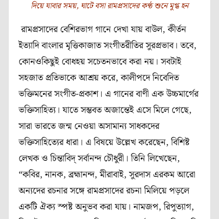
দিয়ে যাবার সময়, ঘাটে বসা রামপ্রসাদের কণ্ঠ শুনে মুগ্ধ হন
রামপ্রসাদের বেশিরভাগ গানে দেখা যায় বাউল, কীর্তন
ইত‍্যাদি বাংলার মৃত্তিকাজাত সংগীতরীতির সুরপ্রভাব। তবে,
কোনওকিছুই বোধহয় সচেতনভাবে করা নয়। সবটাই
সহজাত প্রতিভাকে আশ্রয় করে, কালীপদে নিবেদিত
ভক্তিমনের সংগীত-প্রকাশ। এ গানের বাণী এক উচ্চমার্গের
ভক্তিসাহিত‍্য। যাতে সম্ভবত অজান্তেই এসে মিলে গেছে,
সারা ভারতে জন্ম নেওয়া অসামান্য সাধকদের
ভক্তিসাহিত‍্যের ধারা। এ বিষয়ে উল্লেখ করেছেন, বিশিষ্ট
লেখক ও চিন্তাবিদ্ সর্বানন্দ চৌধুরী। তিনি লিখেছেন,
“কবির, নানক, ব্রহ্মানন্দ, মীরাবাই, সুরদাস এরকম আরো
অন‍্যদের রচনার সঙ্গে রামপ্রসাদের রচনা মিলিয়ে পড়লে
একটি ঐক‍্য স্পষ্ট অনুভব করা যায়। নামজপ, রিপুত‍্যাগ,