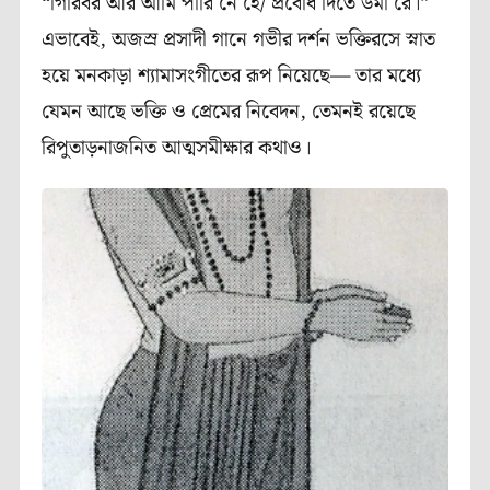
“গিরিবর আর আমি পারি নে হে/ প্রবোধ দিতে উমা রে।”
এভাবেই, অজস্র প্রসাদী গানে গভীর দর্শন ভক্তিরসে স্নাত
হয়ে মনকাড়া শ‍্যামাসংগীতের রূপ নিয়েছে— তার মধ্যে
যেমন আছে ভক্তি ও প্রেমের নিবেদন, তেমনই রয়েছে
রিপুতাড়নাজনিত আত্মসমীক্ষার কথাও।