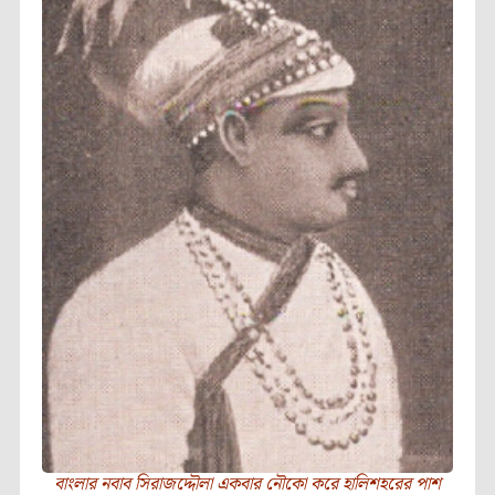
বাংলার নবাব সিরাজদ্দৌলা একবার নৌকো করে হালিশহরের পাশ