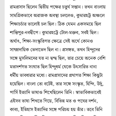
রামপ্রসাদ ছিলেন দ্বিতীয় পক্ষের চতুর্থ সন্তান। তখন বাংলায়
সামগ্রিকভাবে অরাজক অবস্থা চললেও, কুমারহট্ট অঞ্চলে
শিক্ষাচর্চার ভালোই চল ছিল। ঠিক যেমন একসময়ে ছিল
শান্তিপুর-নবদ্বীপে। কুমারহট্টে টোল-মক্তব, সবই ছিল।
অর্থাৎ, শিক্ষা-সংস্কৃতিগত ক্ষেত্রে সেই অর্থে কোনও
সাম্প্রদায়িক ভেদাভেদ ছিল না। প্রসঙ্গত, তখন হিন্দুদের
সঙ্গে মুসলিমদের যত না দ্বন্দ্ব ছিল, তার চেয়ে অনেক বেশি
মতাদর্শগত সংঘাত ছিল হিন্দুধর্ম থেকে উৎসারিত নানা
ধর্মীয় ভাবধারার মধ্যে। রামপ্রসাদের প্রথাগত শিক্ষা কিছুটা
হয়েছিল। বাংলা তো বটেই, তার সঙ্গে সংস্কৃত, হিন্দি, উর্দু,
পার্সি ইত‍্যাদি ভাষাও শিখেছিলেন তিনি। স্বাভাবিকভাবেই
এইসব ভাষা শিখতে গিয়ে, বিভিন্ন মত ও পথের দর্শন,
কাব‍্য, ইতিহাস ইত‍্যাদির সঙ্গে পরিচয় হয় তাঁর। তবে তিনি