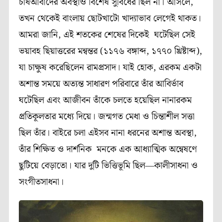
চাষআবাদের অবস্থাও বিশেষ সুবিধের ছিল না। আসলে,
তখন থেকেই বাংলায় ছোটখাটো খাদ‍্যাভাব লেগেই থাকত।
আমরা জানি, এই শতকের শেষের দিকেই ঘটেছিল সেই
ভয়াবহ ছিয়াত্তরের মন্বন্তর (১১৭৬ বঙ্গাব্দ, ১৭৭০ খ্রিষ্টাব্দ),
যা চাক্ষুষ করেছিলেন রামপ্রসাদ। যাই হোক, এরকম একটা
অশান্ত সময়ে অত‍্যন্ত সাধারণ পরিবারে তাঁর আবির্ভাব
ঘটেছিল এবং আজীবন তাঁকে চলতে হয়েছিল নানারকম
প্রতিকূলতার মধ্যে দিয়ে। জন্মগত মেধা ও চিন্তাশীল সত্তা
ছিল তাঁর। বাইরে চলা এইসব নানা ধরনের অশান্ত অবস্থা,
তাঁর শিক্ষিত ও দার্শনিক মনকে এক আধ‍্যাত্মিক অন্বেষণে
ছুটিয়ে বেড়াতো। যার দুটি ভিত্তিভূমি ছিল―কালীসাধনা ও
সংগীতসাধনা।