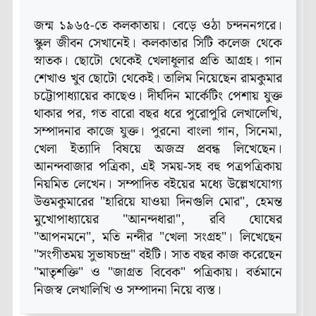
জন্ম ১৯৬৫-তে কলকাতায়। বেড়ে ওঠা চন্দননগরে।
স্কুল জীবন সেখানেই। কলকাতার সিটি কলেজ থেকে
স্নাতক। ছোটো থেকেই খেলাধূলার প্রতি আগ্রহ। গান
শেখাও খুব ছোটো থেকেই। তালিম নিয়েছেন রামকুমার
চট্টোপাধ্যায়ের কাছেও। দীর্ঘদিন মার্কেটিং পেশায় যুক্ত
থাকার পর, গত বারো বছর ধরে পুরোপুরি লেখালেখি,
সম্পাদনার কাজে যুক্ত। পুরনো বাংলা গান, সিনেমা,
খেলা ইত্যাদি বিষয়ে অজস্র প্রবন্ধ লিখেছেন।
আনন্দবাজার পত্রিকা, এই সময়-সহ বহু পত্রপত্রিকায়
নিয়মিত লেখেন। সম্পাদিত বইয়ের মধ্যে উল্লেখযোগ্য
উত্তমকুমারের "হারিয়ে যাওয়া দিনগুলি মোর", হেমন্ত
মুখোপাধ‍্যায়ের "আনন্দধারা", রবি ঘোষের
"আপনমনে", মতি নন্দীর "খেলা সংগ্রহ"। লিখেছেন
"সংগীতময় সুভাষচন্দ্র" বইটি। সাত বছর কাজ করেছেন
"মাতৃশক্তি" ও "জাগ্রত বিবেক" পত্রিকায়। বর্তমানে
নিজস্ব লেখালিখি ও সম্পাদনা নিয়ে ব্যস্ত।