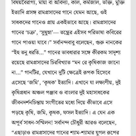
বিষয়বৈরাগ‍্য, মায়া বা অবিদ‍্যা, কাল, কর্মজাল, ভক্তি, মুক্তি
ইত্যাদি প্রসঙ্গ রামপ্রসাদের গানে যেমন আছে, ওই
সাধকদের গানেও প্রায় একইভাবে আছে। রামপ্রসাদের
গানের ‘চক্র’, ‘সুষুম্না’― তন্ত্রের এইসব পরিভাষা কবিরের
গানে পাওয়া যাবে।” সর্বানন্দবাবু বলেছেন, গুরু নানকের
“ইহু তনু ধরতি…” গানের ভাবধারার সঙ্গে কীরকম সাদৃশ্য
রয়েছে রামপ্রসাদের চিরবিখ‍্যাত “মন রে কৃষিকাজ জানো
না…” গানটির, যেখানে দুটি ক্ষেত্রেই রূপক হিসেবে
এসেছে ‘জমি’, ‘কৃষক’ ইত‍্যাদি। এখানে যা লক্ষ‍্যণীয়, দুই
কৃষিপ্রধান অঞ্চল পঞ্জাব ও বাংলার দুই মহাসাধকের
জীবনদর্শনচিন্তায় সংগীতের মধ্যে দিয়ে কীভাবে এসে
পড়ছে কৃষি, জমি, কৃষক, ফসল ইত‍্যাদি। এ যেন এক
অপূর্ব সাধন-সম্মিলন! সর্বানন্দ চৌধুরী আরও বলেছেন,
“এছাড়াও রামপ্রসাদের গানের শ‍্যাম-শ‍্যামার যুগল রূপের