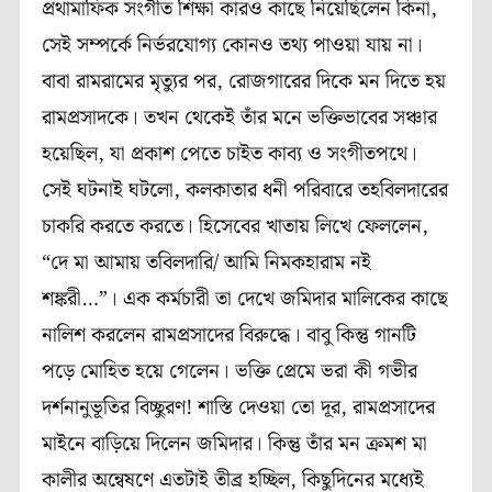
প্রথামাফিক সংগীত শিক্ষা কারও কাছে নিয়েছিলেন কিনা,
সেই সম্পর্কে নির্ভরযোগ্য কোনও তথ্য পাওয়া যায় না।
বাবা রামরামের মৃত্যুর পর, রোজগারের দিকে মন দিতে হয়
রামপ্রসাদকে। তখন থেকেই তাঁর মনে ভক্তিভাবের সঞ্চার
হয়েছিল, যা প্রকাশ পেতে চাইত কাব‍্য ও সংগীতপথে।
সেই ঘটনাই ঘটলো, কলকাতার ধনী পরিবারে তহবিলদারের
চাকরি করতে করতে। হিসেবের খাতায় লিখে ফেললেন,
“দে মা আমায় তবিলদারি/ আমি নিমকহারাম নই
শঙ্করী…”। এক কর্মচারী তা দেখে জমিদার মালিকের কাছে
নালিশ করলেন রামপ্রসাদের বিরুদ্ধে। বাবু কিন্তু গানটি
পড়ে মোহিত হয়ে গেলেন। ভক্তি প্রেমে ভরা কী গভীর
দর্শনানুভূতির বিচ্ছুরণ! শাস্তি দেওয়া তো দূর, রামপ্রসাদের
মাইনে বাড়িয়ে দিলেন জমিদার। কিন্তু তাঁর মন ক্রমশ মা
কালীর অন্বেষণে এতটাই তীব্র হচ্ছিল, কিছুদিনের মধ্যেই