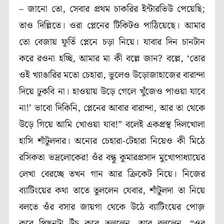
– জানো তো, সেবার প্রথম চাকরির ইন্টারভিউ পেয়েছি;
তাও দিল্লিতে। ওরা প্লেনের টিকিটও পাঠিয়েছে। আমার
তো বেজায় ফূর্তি প্লেনে চড়া নিয়ে। যাবার দিন চানটান
করে রওনা হচ্ছি, আমার মা কী বল্লে জান? বল্লে, ‘তোর
ওই খ্যাঙারির মতো চেহারা, ভুলেও উড়োজাহাজের বারান্দা
দিয়ে ঢুকবি না। হাওয়ায় উড়ে গেলে খুঁজেও পাওয়া যাবে
না!’ ভাবো দিকিনি, প্লেনের আবার বারান্দা, আর তা থেকে
উড়ে গিয়ে আমি খোওয়া যাব!” বলেই একপ্রস্থ দিলখোলা
হাসি শাঁটুলদার। অন্যের চেহারা-টেহারা নিয়েও কী মিঠে
রসিকতা ভদ্রলোকের! ওঁর বন্ধু কুমারপ্রসাদ মুখোপাধ্যায়ের
লেখা বেরচ্ছে তখন গান আর ক্রিকেট নিয়ে। নিজের
ব্যাটিংয়ের কথা তাতে তুললেন যেবার, শাঁটুলদা তা নিয়ে
বলতে ওঁর বসার জায়গা থেকে উঠে ব্যাটিংয়ের পোজ়
করে পিছনটা উঁচু করে তুললেন, আর বললেন, “ওর