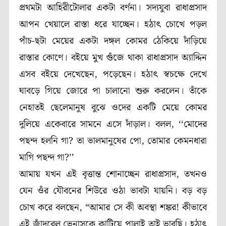
প্রথমটা আহিরীটোলার একটা বর্ণনা। সদ্যযুবা রাধাপ্রসাদ
আপন খেয়ালে রাস্তা ধরে যাচ্ছেন। হঠাৎ চোখে পড়ল
পাঁচ-ছটা মেয়ের একটা দঙ্গল কোমর ঠেকিয়ে দাঁড়িয়ে
রাস্তার কোণে। বইয়ে মুখ গুঁজে থাকা রাধাপ্রসাদ অ্যাদ্দিন
এসব বইয়ে দেখেছেন, পড়েছেন। হঠাৎ স্বচক্ষে দেখে
ঘাবড়ে গিয়ে জোরে পা চালানো শুরু করলেন। তাঁকে
নেহাতই ছেলেমানুষ বুঝে ওদের একটি মেয়ে কোমর
দুলিয়ে একেবারে সামনে এসে দাঁড়াল। বলল, ‘‘মোদের
পছন্দ হলনি গা? তা ভালমানুষের পো, তোমার কেমনধারা
মাগি পছন্দ গা?’’
আমায় যখন এই বৃত্তান্ত শোনাচ্ছেন রাধাপ্রসাদ, তখনও
যেন ওঁর যৌবনের শিউরে ওঠা ভাবটা যায়নি। বড় বড়
চোখ করে বলছেন, “আমার সে কী অবস্থা শঙ্কর! কীভাবে
এই জাঁদরেল ভেনাসকে কাটিয়ে পালাই তাই ভাবছি। হঠাৎ