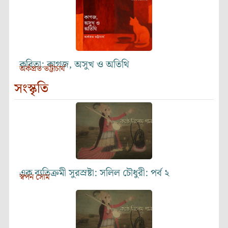
কবিতা: কাগজ, অসুখ ও অতিথি
অর্কপ্রভ ভট্টাচার্য
সংস্কৃতি
এক ব্যতিক্রমী সুরস্রষ্টা: সলিল চৌধুরী: পর্ব ২
স্বপন সোম