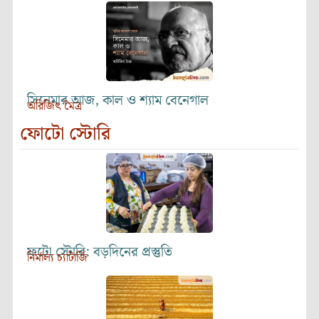
সিনেমার আজ, কাল ও শ্যাম বেনেগাল
অরিজিৎ মৈত্র
ফোটো স্টোরি
ফটো স্টোরি: বড়দিনের প্রস্তুতি
নির্মাল্য চ্যাটার্জি