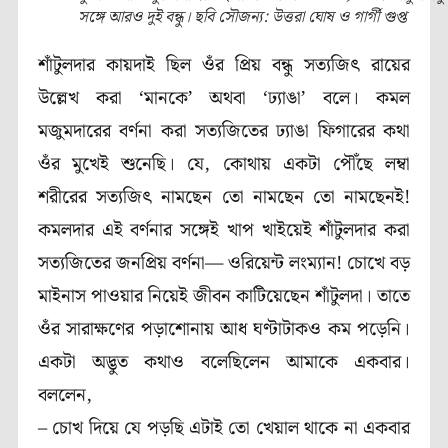
সঙ্গে আরও দুই বন্ধু। ছবি সৌজন্য: উত্তরা ঘোষ ও গার্গী গুপ্ত
শাঁটুলদার কায়দাই ছিল ওঁর প্রিয় বন্ধু সত্যজিৎ রায়ের
উল্লেখ করা ‘মানকে’ অথবা ‘ঢ্যাঙা’ বলে। কমল
মজুমদারের বর্ণনা করা সত্যজিতের ঢ্যাঙা ফিগারের কথা
ওঁর মুখেই শুনেছি। যে, কোথায় একটা পৌঁছে লম্বা
শরীরের সত্যজিৎ নামছেন তো নামছেন তো নামছেনই!
কমলদার এই বর্ণনার সঙ্গেই খাপ খাইয়েই শাঁটুলদার করা
সত্যজিতের জনপ্রিয় বর্ণনা— ওরিয়েন্ট লংম্যান! চোখে বড়
মাইনাস পাওয়ার নিয়েই জীবন কাটিয়েছেন শাঁটুলদা। তাতে
ওঁর সারাক্ষণের পড়াশোনায় আধ ঘণ্টাটাকও কম পড়েনি।
একটা অদ্ভুত কথাও বলেছিলেন আমাকে একবার।
বললেন,
– চোখ দিয়ে যে পড়ছি এটাই তো খেয়াল থাকে না একবার