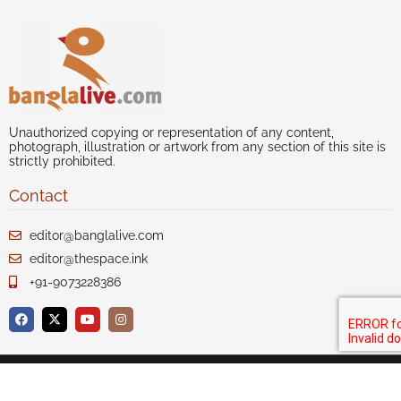
Unauthorized copying or representation of any content,
photograph, illustration or artwork from any section of this site is
strictly prohibited.
Contact
editor@banglalive.com
editor@thespace.ink
+91-9073228386
Author index
Our Story
Disclaimer
Privacy
Terms of Use
Advertise with us
Contact Us
Sitemap