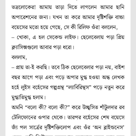
ভদ্রলোকের! আমায় তাড়া দিতে লাগলেন আমার ছানি
অপারেশনের জন্য। যখন তা করে আমার দৃষ্টিশক্তি বাচ্চা
বয়েসের মতো হয়ে গেছে, সে কী রিলিফ ওঁর! বললেন,
– খোকা, এ হল সেকেন্ড লাইফ। ছেলেবেলায় পড়া প্রিয়
ক্ল্যাসিক্সগুলো আবার পড়া ধরো।
বললাম,
– প্রায় তা-ই করছি। তবে ঠিক ছেলেবেলার পড়া নয়, বাইশ
বছর আগে পড়া এবং পড়ে অপার মুগ্ধ হওয়া অন্ধ লেখক
হর্হে লুইস বর্হেসের গল্পগ্রন্থ “ল্যাবিরিন্থস” পড়ে নতুন করে
মুগ্ধাতিমুগ্ধ হলাম।
অমনি “বলো কী? বলো কী?” করে উচ্ছ্বসিত শাঁটুলদার রব
টেলিফোনের ওপার থেকে। তারপর বর্হেসের শেষ বয়েসে
জ্যঁ পল সার্ত্রের দৃষ্টিশক্তিলোপ এবং ওঁর ‘অন ব্লাইন্ডনেস’