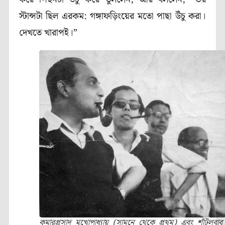
স্টান্সটা ছিল এরকম: গঙ্গাফড়িংয়ের মতো পাছা উঁচু করা।
দেখতে খারাপই।”
কুমারপ্রসাদ মুখোপাধ্যায় (সামনে থেকে প্রথম) এবং শাঁটুলবাবু