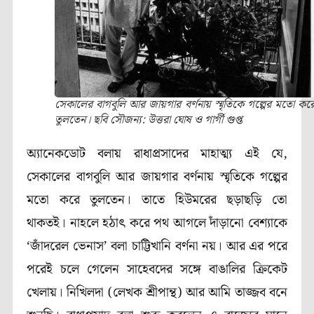
সেকালের বাগবুলি আর জায়গার বর্ণনায় স্মৃতিকে গল্পের মতো কর
তুলতেন। ছবি সৌজন্য: উত্তরা ঘোষ ও গার্গী গুপ্ত
অ্যানেকডোট বলায় রাধাপ্রসাদের মাহাত্ম্য এই যে,
সেকালের বাগবুলি আর জায়গার বর্ণনায় স্মৃতিকে গল্পের
মতো করে তুলতেন। তাতে হিউমরের ছড়াছড়ি তো
থাকতই। নাহলে হঠাৎ করে পথ আগলে দাঁড়ানো বেশ্যাকে
‘জাঁদরেল ভেনাস’ বলা চাট্টিখানি বর্ণনা নয়। আর এর পরে
পরেই চলে গেলেন সাহেবদের সঙ্গে বাঙালির ক্রিকেট
খেলায়। নিখিলদা (লেখক শ্রীপান্থ) আর আমি তাজ্জব বনে