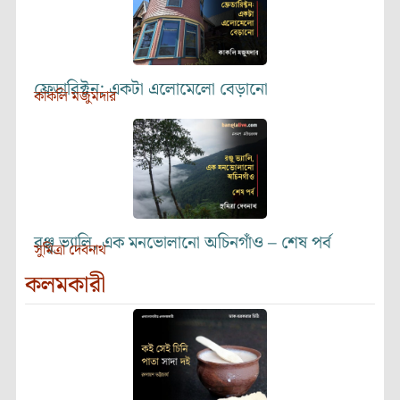
ফ্রেডারিক্টন: একটা এলোমেলো বেড়ানো
কাকলি মজুমদার
রঞ্জু ভ্যালি, এক মনভোলানো অচিনগাঁও – শেষ পর্ব
সুমিত্রা দেবনাথ
কলমকারী