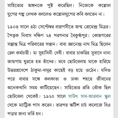
সাহিত্যের অঙ্গনকে পুষ্ট করেছিল। নিজেকে কল্লোল
যুগের গল্প লেখক বললেও কল্লোলযুগের কবি বলতেন না।
১৯০৪ সালে ৪ঠা সেপ্টেম্বর বারাণসীতে জন্ম প্রেমেন্দ্র মিত্রর।
পৈতৃক নিবাস দক্ষিণ ২৪ পরগনার বৈকুণ্ঠপুর। কোন্নগরের
সম্ভ্রান্ত মিত্র পরিবারের সন্তান। বাবা জ্ঞানেন্দ্র নাথ মিত্র ছিলেন
রেল কর্মচারী। মা সুহাসিনী দেবী। বাবার চাকরির সুবাদে নানা
জায়গায় ঘুরতে হত তাঁদের। তবে ছোটবেলায় মাকে হারিয়ে
উত্তরপ্রদেশে ঠাকুমা-দাদুর কাছেই বড় হয়ে ওঠেন। যদিও
পরে বাবার সঙ্গে কলকাতা ও ঢাকা শহরে জীবনের
অনেকখানি সময় কাটিয়েছেন। সাহিত্যের প্রতি ঝোঁক ছিল
ছোটবেলা থেকেই। ১৯২০ সালে
সাউথ সাব-আরবান স্কুল
থেকে ম্যাট্রিক পাস করেন। তারপর স্কটিশ চার্চ কলেজে বিএ
পড়ার জন্য ভর্তি হন।