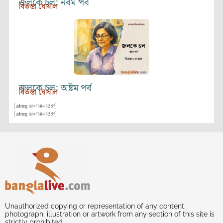
জলকে চল: নবম পর্ব
বিতস্তা ঘোষাল
জলকে চল: অষ্টম পর্ব
বিতস্তা ঘোষাল
[adning id="384325"]
[adning id="384325"]
Unauthorized copying or representation of any content,
photograph, illustration or artwork from any section of this site is
strictly prohibited.