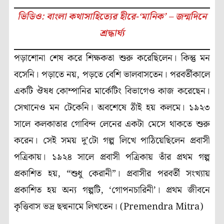
ভিডিও: বাংলা কথাসাহিত্যের হীরে-‘মানিক’ – জন্মদিনে
শ্রদ্ধার্ঘ্য
পড়াশোনা শেষ করে শিক্ষকতা শুরু করেছিলেন। কিন্তু মন
বসেনি। পড়াতে নয়, পড়তে বেশি ভালবাসতেন। পরবর্তীকালে
একটি ঔষধ কোম্পানির মার্কেটিং বিভাগেও কাজ করেছেন।
সেখানেও মন টেকেনি। অবশেষে ঠাঁই হয় কলমে। ১৯২৩
সালে কলকাতার গোবিন্দ লেনের একটা মেসে থাকতে শুরু
করেন। সেই সময় দু’টো গল্প লিখে পাঠিয়েছিলেন প্রবাসী
পত্রিকায়। ১৯২৪ সালে প্রবাসী পত্রিকায় তাঁর প্রথম গল্প
প্রকাশিত হয়, “শুধু কেরানী”। প্রবাসীর পরবর্তী সংখ্যায়
প্রকাশিত হয় অন্য গল্পটি, ‘গোপনচারিনী’। প্রথম জীবনে
কৃত্তিবাস ভদ্র ছদ্মনামে লিখতেন। (Premendra Mitra)