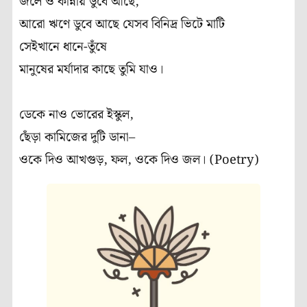
জলে ও কান্নায় ডুবে আছে,
আরো ঋণে ডুবে আছে যেসব বিনিদ্র ভিটে মাটি
সেইখানে ধানে-তুঁষে
মানুষের মর্যাদার কাছে তুমি যাও।
ডেকে নাও ভোরের ইস্কুল,
ছেঁড়া কামিজের দুটি ডানা–
ওকে দিও আখগুড়, ফল, ওকে দিও জল। (Poetry)