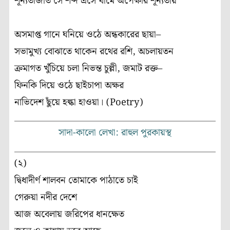
শূন্যতাজাত সে শব্দ এসে থামে অপেক্ষার শূন্যতায়
অসমাপ্ত গানে ঘনিয়ে ওঠে অন্ধকারের ছায়া–
সভামুখ্য বোঝাতে থাকেন রথের রশি, অচলায়তন
ক্রমাগত খুঁচিয়ে চলা নিভন্ত চুল্লী, জমাট রক্ত–
ফিনকি দিয়ে ওঠে ছাইচাপা অক্ষর
নাভিদেশ ছুঁয়ে হল্কা হাওয়া। (Poetry)
সাদা-কালো লেখা: রাহুল পুরকায়স্থ
(২)
দ্বিধাদীর্ণ শালবন তোমাকে পাঠাতে চাই
গেরুয়া নদীর দেশে
আজ অবেলায় জরিপের ধানক্ষেত