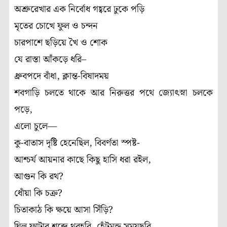
অশ্রুরেখার এক নির্বোধ গহ্বরে ঢুকে পড়ি
মৃতের চোখে ফুল ও চন্দন
চারপাশে ছড়িয়ে খৈ ও শোক
যে রাস্তা আঁকড়ে ধরি–
ধ্রুবপদে বাঁধা, ক্লান্ত-বিষাদময়
শবগাড়ি চলতে থাকে আর নিরুত্তর পথে জ্যোৎস্না চলকে
পড়ে,
এলো চুলে—
কু-বাতাস দৃষ্টি হেনেছিল, বিবর্ণতা স্পষ্ট-
আশ্চর্য আয়নার কাছে কিছু হাসি ধরা রইল,
আগুন কি রথ?
ধোঁয়া কি চক্র?
চিতাকাঠ কি ক্ষয়ে আসা সিঁড়ি?
ঘিলু ফাটার শব্দে থরহরি, হেঁটমুন্ড সময়ছুরি