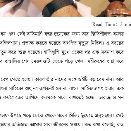
হয় এবং সেই অতিমারী বছর দুয়েকের জন্য তার স্থিতিশীলতা বজায়
দিদশায়। প্রত্যক্ষ করতে হয়েছে অগণিত মৃত্যুর মিছিল। এ বছরের
তুন করে শুরু হয়েছে। হাসিখুশি মুখে একের পর এক সর্বনাশ করে
বার বাঙালির শেষ মেরুদণ্ডটি ভেঙে পড়ে গেল। মহীরুহের ছায়া সরে
শ বেগ পেতে হচ্ছে। কারণ তাঁর নামের সঙ্গে ওইটি বড় বেমানান। আর
াংলা সাহিত্যে শুধু নক্ষত্রপতনই হল না, বাংলা সাহিত্যজগৎ হারাল এক
র্মক্ষেত্রের তাগিদে কলমকে সচল রাখতেই হচ্ছে। ভারাক্রান্ত মন
শেলফ উপচে পড়ে মেঝে থেকে ঘরের সিলিং ছুঁয়েছে গ্রন্থসম্ভার। সেই
্য হওয়ার অভিজ্ঞতা আমার সারা জীবনের সঞ্চয়। কত কথা বলেছি, কত