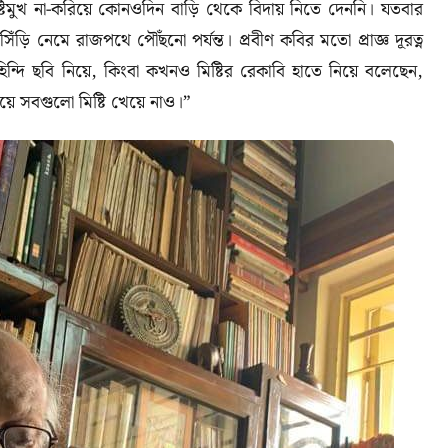
ষ্টিমুখ না-করিয়ে কোনওদিন বাড়ি থেকে বিদায় নিতে দেননি। যতবার
়ি নেমে রাজপথে পৌঁছনো পর্যন্ত। প্রবীণ কবির মতো প্রাজ্ঞ দূরত্ন
্দি ছবি নিয়ে, কিংবা কখনও মিষ্টির রেকাবি হাতে নিয়ে বলেছেন,
যয়ে সবগুলো মিষ্টি খেয়ে নাও।”