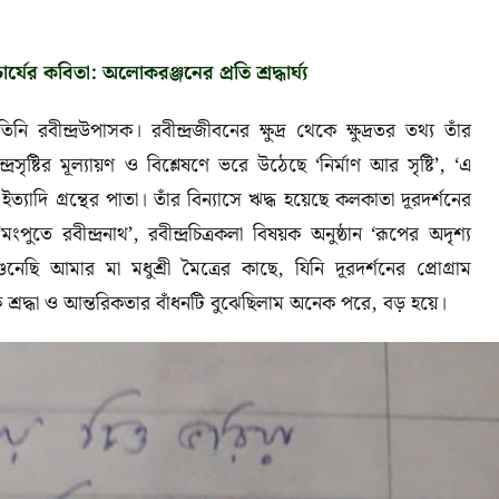
্যের কবিতা: অলোকরঞ্জনের প্রতি শ্রদ্ধার্ঘ্য
বীন্দ্রউপাসক। রবীন্দ্রজীবনের ক্ষুদ্র থেকে ক্ষুদ্রতর তথ্য তাঁর
দ্রসৃষ্টির মূল্যায়ণ ও বিশ্লেষণে ভরে উঠেছে ‘নির্মাণ আর সৃষ্টি’, ‘এ
ত্যাদি গ্রন্থের পাতা। তাঁর বিন্যাসে ঋদ্ধ হয়েছে কলকাতা দূরদর্শনের
পুতে রবীন্দ্রনাথ’, রবীন্দ্রচিত্রকলা বিষয়ক অনুষ্ঠান ‘রূপের অদৃশ্য
ুনেছি আমার মা মধুশ্রী মৈত্রের কাছে, যিনি দূরদর্শনের প্রোগ্রাম
্রদ্ধা ও আন্তরিকতার বাঁধনটি বুঝেছিলাম অনেক পরে, বড় হয়ে।