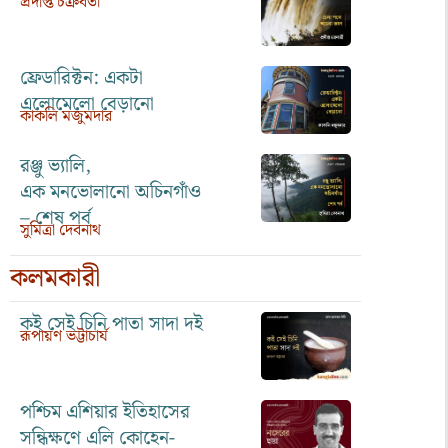
প্রদীপ্ত চক্রবর্তী
ফ্রেডারিক্টন: একটা
এলোমেলো বেড়ানো
কাকলি মজুমদার
রঞ্জু ভ্যালি,
এক মনভোলানো অচিনগাঁও
– শেষ পর্ব
সুমিত্রা দেবনাথ
কলমকারী
কই সেই চিনি পাতা সাদা দই
রূপায়ণ ভট্টাচার্য
পশ্চিম এশিয়ার ইতিহাসের
সন্ধিক্ষণে এলি কোহেন-