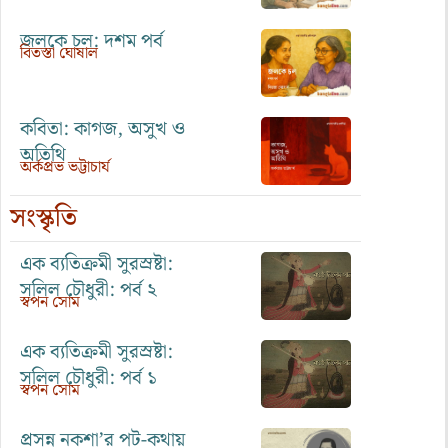
জলকে চল: দশম পর্ব
বিতস্তা ঘোষাল
কবিতা: কাগজ, অসুখ ও
অতিথি
অর্কপ্রভ ভট্টাচার্য
সংস্কৃতি
এক ব্যতিক্রমী সুরস্রষ্টা:
সলিল চৌধুরী: পর্ব ২
স্বপন সোম
এক ব্যতিক্রমী সুরস্রষ্টা:
সলিল চৌধুরী: পর্ব ১
স্বপন সোম
প্রসন্ন নকশা’র পট-কথায়