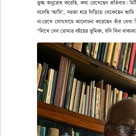
তুচ্ছ অনুরোধ করেছি, কথা রেখেছেন প্রতিবার। মি
বলেছি ‘আসি’, দরজা ধরে দাঁড়িয়ে থেকেছেন আমি সিঁড
না-রেখে সোৎসাহে আলোচনা করেছেন তাঁর দেখা হিন
“লিখে দেব তোমার বইয়ের ভূমিকা, যদি বিনা বাক্যব্