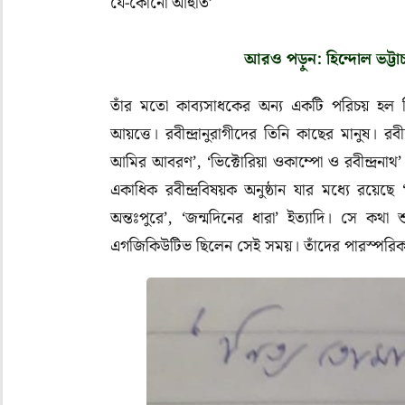
যে-কোনো আহুতি’
আরও পড়ুন: হিন্দোল ভট্টাচার
তাঁর মতো কাব্যসাধকের অন্য একটি পরিচয় হল তিনি র
আয়ত্তে। রবীন্দ্রানুরাগীদের তিনি কাছের মানুষ। রবীন্
আমির আবরণ’, ‘ভিক্টোরিয়া ওকাম্পো ও রবীন্দ্রনাথ’ ই
একাধিক রবীন্দ্রবিষয়ক অনুষ্ঠান যার মধ্যে রয়েছে ‘মং
অন্তঃপুরে’, ‘জন্মদিনের ধারা’ ইত্যাদি। সে কথা শ
এগজিকিউটিভ ছিলেন সেই সময়। তাঁদের পারস্পরিক শ