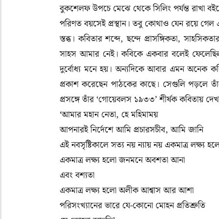
বুকশেলফ উপচে মেঝে থেকে সিলিং পর্যন্ত রাখা বইয়
পরিণত বয়সেই প্রস্থান। তবু কোথাও যেন রয়ে গেল এ
স্তব্ধ। কবিতার শব্দে, ছন্দে প্রাসঙ্গিকতা, সাহসিক
সাহস আমার নেই। কবিকে একবার বলেই ফেলেছিলাম
দুর্বোধ্য মনে হয়। অন্যদিকে আবার এমন অনেক কব
প্রকাশ করেছেন পাঠকের কাছে। সেগুলি পড়লে তা
প্রসঙ্গে তাঁর ‘গোয়েবলস ১৯৩৩’ শীর্ষক কবিতায় দে
‘আমার মহান নেতা, হে মহিমাময়
আপনারই নির্দেশে আমি প্রচারসচীব, আমি জানি
এই নবসৃষ্টিকালে সত্য নয় ন্যায় নয় একমাত্র লক্ষ্য হ
একমাত্র লক্ষ্য হলো জনমনে অবশতা আনা
এবং বশ্যতা
একমাত্র লক্ষ্য হলো অলীক আশ্বাস আর আশা
পরিসংখ্যানের ভারে যে-কোনো মোহন প্রতিশ্রুতি