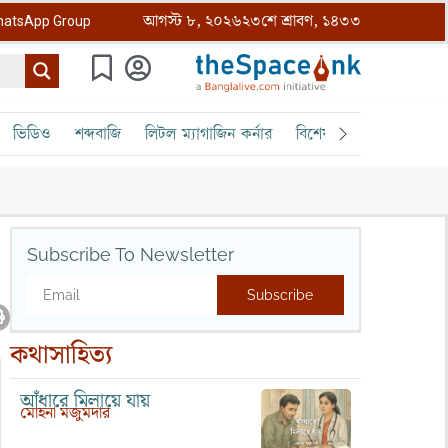
আগস্ট ৮, ২০২৬
২৩শে শ্রাবণ, ১৪৩৩
atsApp Group
ভিডিও
শব্দবাজি
লিটল ম্যাগাজিন কর্নার
বিশেষ ক্রোড়পত্র
বৈঠক
Subscribe To Newsletter
Subscribe
কথাসাহিত্য
আঁধারে মিলায়ে যায়
মোহনা মজুমদার