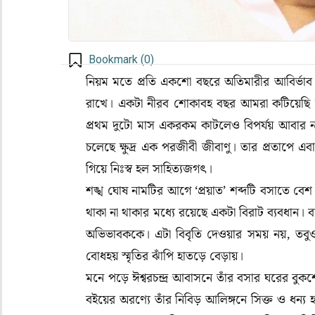
Bookmark (
0
)
নিয়ম মতে প্রতি একশো বছরে অতিমারীর আবির্ভাব 
রাখে। একটা নীরব শোকাবহ বছর আমরা কটিয়েছি বন্
প্রথম দুটো মাস একরকম কাটলেও বিপর্যয় আবার ন
চলেছে ক্ষুদ্র এক পরজীবী জীবাণু। তার প্রতাপে এ
গিয়ে নিঃস্ব হল সাহিত্যজগৎ।
শঙ্খ ঘোষ নামটির আগে ‘প্রয়াত’ শব্দটি বসাতে বে
থাকা না থাকার মধ্যে রয়েছে একটা বিরাট ব্যবধান। ব
অভিভাবককে। এটা বিবৃতি দেওয়ার সময় নয়, তবুও ক
বোধহয় স্মৃতির ঝাঁপি হাতড়ে বেড়ায়।
মনে পড়ে ঈশ্বরচন্দ্র আবাসনে তাঁর বসার ঘরের বুক
বইয়ের অরণ্যে তাঁর নিবিড় আলিঙ্গনে সিক্ত ও ধন