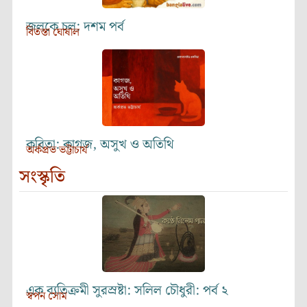
জলকে চল: দশম পর্ব
বিতস্তা ঘোষাল
কবিতা: কাগজ, অসুখ ও অতিথি
অর্কপ্রভ ভট্টাচার্য
সংস্কৃতি
এক ব্যতিক্রমী সুরস্রষ্টা: সলিল চৌধুরী: পর্ব ২
স্বপন সোম