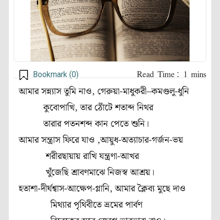
Bookmark (
0
)
আমার সন্ন্যাস তুমি নাও, গেরুয়া-মাধুকরী–কমণ্ডলু-ধুনি
কুবোপাখি, তার ঠোঁটে শতাব্দ নিথর
তারার পতনশব্দ কান পেতে শুনি
।
আমার সন্ত্রাস ফিরে যাও ,আয়ুধ-অত্যাচার-গর্জন-ভয়
শরীরছায়ায় রাখি যন্ত্রণা-আখর
খুঁজেছি শ্রাবণমাঝে নিজস্ব আশ্রয়
।
হতাশা-দীর্ঘশ্বাস-আক্ষেপ-গ্লানি, আমার ক্লৈব্য মুছে দাও
মিথ্যার পৃথিবীতে ভ্রমের পার্বণ