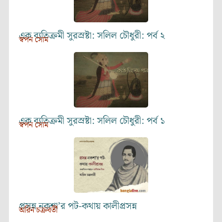
এক ব্যতিক্রমী সুরস্রষ্টা: সলিল চৌধুরী: পর্ব ২
স্বপন সোম
এক ব্যতিক্রমী সুরস্রষ্টা: সলিল চৌধুরী: পর্ব ১
স্বপন সোম
প্রসন্ন নকশা’র পট-কথায় কালীপ্রসন্ন
অরিন চক্রবর্তী