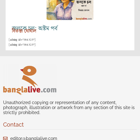
জলকে চল: অষ্টম পর্ব
বিতস্তা ঘোষাল
[adning id="384325"]
[adning id="384325"]
Unauthorized copying or representation of any content,
photograph, illustration or artwork from any section of this site is
strictly prohibited.
Contact
editor@banglalive.com