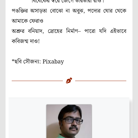
বিবেকের স্বরে জেগে ভারভারা রাও
।
পঙক্তির অসাড়তা বোঝো না অবুঝ, পদ্যের ঘোর থেকে
আমাকে ফেরাও
অশ্রুর বনিয়াদ, দ্রোহের নির্মাণ– পারো যদি এইভাবে
কবিজন্ম দাও!
*ছবি সৌজন্য: Pixabay