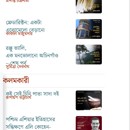
প্রদীপ্ত চক্রবর্তী
ফ্রেডারিক্টন: একটা
এলোমেলো বেড়ানো
কাকলি মজুমদার
রঞ্জু ভ্যালি,
এক মনভোলানো অচিনগাঁও
– শেষ পর্ব
সুমিত্রা দেবনাথ
কলমকারী
কই সেই চিনি পাতা সাদা দই
রূপায়ণ ভট্টাচার্য
পশ্চিম এশিয়ার ইতিহাসের
সন্ধিক্ষণে এলি কোহেন-