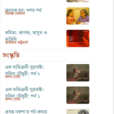
জলকে চল: দশম পর্ব
বিতস্তা ঘোষাল
কবিতা: কাগজ, অসুখ ও
অতিথি
অর্কপ্রভ ভট্টাচার্য
সংস্কৃতি
এক ব্যতিক্রমী সুরস্রষ্টা:
সলিল চৌধুরী: পর্ব ২
স্বপন সোম
এক ব্যতিক্রমী সুরস্রষ্টা:
সলিল চৌধুরী: পর্ব ১
স্বপন সোম
প্রসন্ন নকশা’র পট-কথায়