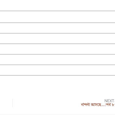
NEXT
নন্দিনী আসছে…:পর্ব ৮