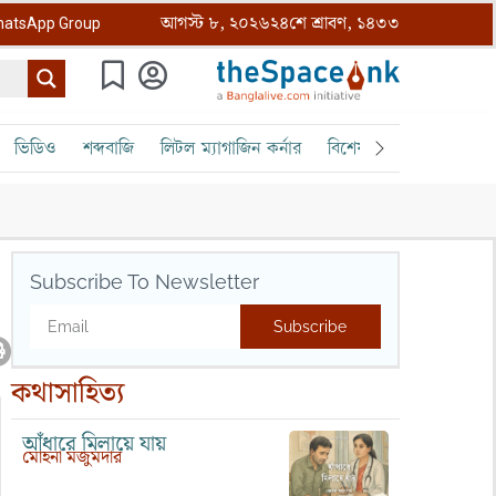
আগস্ট ৮, ২০২৬
২৪শে শ্রাবণ, ১৪৩৩
atsApp Group
ভিডিও
শব্দবাজি
লিটল ম্যাগাজিন কর্নার
বিশেষ ক্রোড়পত্র
বৈঠক
Subscribe To Newsletter
Subscribe
কথাসাহিত্য
আঁধারে মিলায়ে যায়
মোহনা মজুমদার