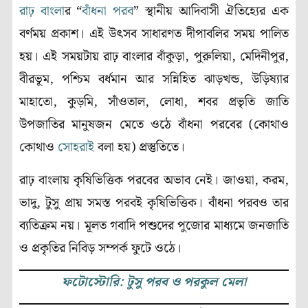
রাঢ় বাংলা
র “
বাঁধনা পরব
” স্থানীয় আদিবাসী ঐতিহ্যের এক
বর্ণময় প্রকাশ। এই উৎসব সাধারণত দীপাবলির সময় পালিত
হয়। এই সময়টায় রাঢ় বাংলার বাঁকুড়া, পুরুলিয়া, মেদিনীপুর,
বীরভূম, পশ্চিম বর্ধমান আর সন্নিহিত ঝাড়খন্ড, উড়িষ্যার
মাহাতো, কুড়মি, সাঁওতাল, লোধা, শবর প্রভৃতি জাতি
উপজাতির মানুষজন মেতে ওঠে বাঁধনা পরবের (কোথাও
কোথাও
সোহরাই
বলা হয়) প্রস্তুতিতে।
রাঢ় বাংলায় কৃষিভিত্তিক পরবের অভাব নেই। জাওয়া, করম,
ভাদু, টুসু প্রায় সমস্ত পরবই কৃষিভিত্তিক। বাঁধনা পরবও তার
ব্যতিক্রম নয়। মূলত গবাদি পশুদের পুজোর মাধ্যমে জনজাতি
ও প্রকৃতির নিবিড় সম্পর্ক ফুটে ওঠে।
ফটোস্টোরি: টুসু পরব ও পরকুল মেলা