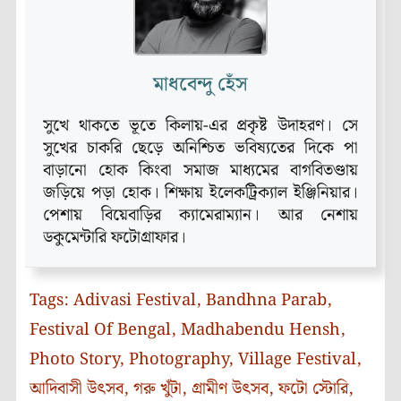
মাধবেন্দু হেঁস
সুখে থাকতে ভূতে কিলায়-এর প্রকৃষ্ট উদাহরণ। সে
সুখের চাকরি ছেড়ে অনিশ্চিত ভবিষ্যতের দিকে পা
বাড়ানো হোক কিংবা সমাজ মাধ্যমের বাগবিতণ্ডায়
জড়িয়ে পড়া হোক। শিক্ষায় ইলেকট্রিক্যাল ইঞ্জিনিয়ার।
পেশায় বিয়েবাড়ির ক্যামেরাম্যান। আর নেশায়
ডকুমেন্টারি ফটোগ্রাফার।
Tags:
Adivasi Festival
,
Bandhna Parab
,
Festival Of Bengal
,
Madhabendu Hensh
,
Photo Story
,
Photography
,
Village Festival
,
আদিবাসী উৎসব
,
গরু খুঁটা
,
গ্রামীণ উৎসব
,
ফটো স্টোরি
,