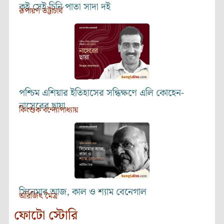
কই সেই চিনি পাতা সাদা দই
রূপায়ণ ভট্টাচার্য
পশ্চিম এশিয়ার ইতিহাসের সন্ধিক্ষণে এলি কোহেন-
নাসেরের ছায়া
কিংশুক বন্দ্যোপাধ্যায়
সিনেমার আজ, কাল ও শ্যাম বেনেগাল
অরিজিৎ মৈত্র
ফোটো স্টোরি