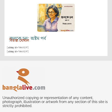
জলকে চল: অষ্টম পর্ব
বিতস্তা ঘোষাল
[adning id="384325"]
[adning id="384325"]
Unauthorized copying or representation of any content,
photograph, illustration or artwork from any section of this site is
strictly prohibited.