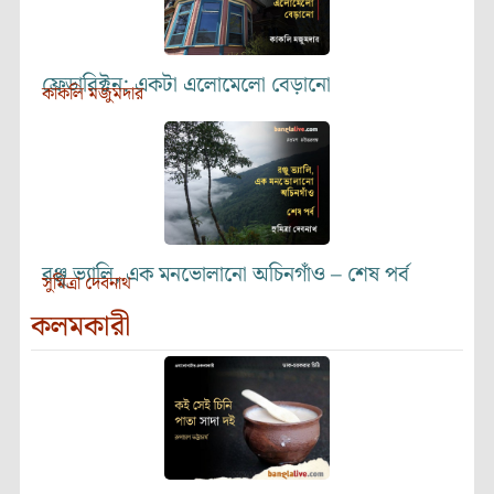
ফ্রেডারিক্টন: একটা এলোমেলো বেড়ানো
কাকলি মজুমদার
রঞ্জু ভ্যালি, এক মনভোলানো অচিনগাঁও – শেষ পর্ব
সুমিত্রা দেবনাথ
কলমকারী