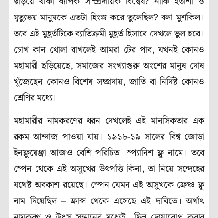
ছড়িয়ে থাকা ব্যাপক সাম্প্রদায়িক বিদ্বেষ? নাকি হতাশা ও
মৃত্যুভয় মানুষকে এতটা হিংস্র করে তুলেছিল? বলা মুশকিল।
তবে এই মুহূর্তটিকে ব্যাতিক্রমী মুহূর্ত হিসাবে দেখলে ভুল হবে।
চোখ কান খোলা রাখলেই আমরা টের পাব, যখনই কোনও
মহামারী ছড়িয়েছে, সমাজের সংখ্যাগুরু অংশের মানুষ দোষ
খুঁজেছেন কোনও বিশেষ সম্প্রদায়, জাতি বা নির্দিষ্ট কোনও
শ্রেণির মধ্যে।
মহামারীর নামকরণের ধরন দেখলেই এই মানসিকতার এক
রকম আন্দাজ পাওয়া যায়। ১৯১৮-১৯ সালের বিশ্ব জোড়া
ইনফ্লুয়েঞ্জা আজও বেশি পরিচিত স্প্যানিশ ফ্লু নামে। তবে
স্পেন থেকে এই অসুখের উৎপত্তি কিনা, তা নিয়ে সন্দেহের
যথেষ্ট অবকাশ রয়েছে। স্পেন যেমন এই অসুখকে ফ্রেঞ্চ ফ্লু
নাম দিয়েছিল – ফ্রান্স থেকে এসেছে এই দাবিতে। অর্থাৎ
নামকরণ ও উৎস সন্ধানের মধ্যেই ছিল দোষারোপ করার