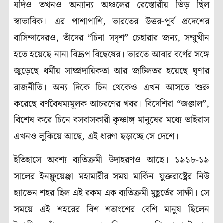
যদিও তখনও অন্যান্য অঞ্চলের রেস্তোরাঁয় ভিড় ছিল
স্বাভাবিক। এর পাশাপাশি, ভারতের উত্তর-পূর্ব প্রদেশের
বাসিন্দাদেরও, তাঁদের “চিনা সদৃশ” চেহারার জন্য, সম্মুখীন
হতে হয়েছে নানা বিদ্রূপ বিদ্বেষের। ভারতে আবার বর্ণের সঙ্গে
জুড়েছে ধর্মীয় সাম্প্রদায়িকতা আর জটিলতর হয়েছে ঘৃণার
রাজনীতি। অন্য দিকে চিন থেকেও এখন আসতে শুরু
করেছে বর্ণবৈষম্যমূলক আচরণের খবর। বিদেশিরা “জঞ্জাল”,
বিশেষ করে চিনে বসবাসকারী কৃষ্ণাঙ্গ মানুষের মধ্যে ভাইরাস
এখনও লুকিয়ে আছে, এই ধারণা ছড়াচ্ছে সে দেশে।
ইতিহাসে অবশ্য ব্যতিক্রমী উদাহরণও আছে। ১৯১৮-১৯
সালের ইনফ্লুয়েঞ্জা মহামারীর সময় মার্কিন যুক্তরাষ্ট্রের নিউ
হ্যাভেন শহর ছিল এই রকম এক ব্যতিক্রমী মুহূর্তের সাক্ষী। সে
সময়ে এই শহরের বিশ শতাংশের বেশি মানুষ ছিলেন