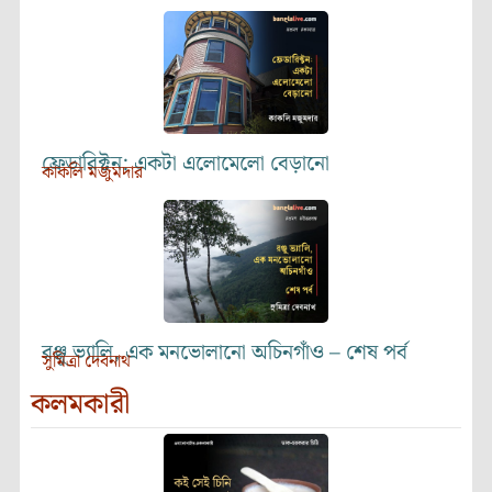
ফ্রেডারিক্টন: একটা এলোমেলো বেড়ানো
কাকলি মজুমদার
রঞ্জু ভ্যালি, এক মনভোলানো অচিনগাঁও – শেষ পর্ব
সুমিত্রা দেবনাথ
কলমকারী