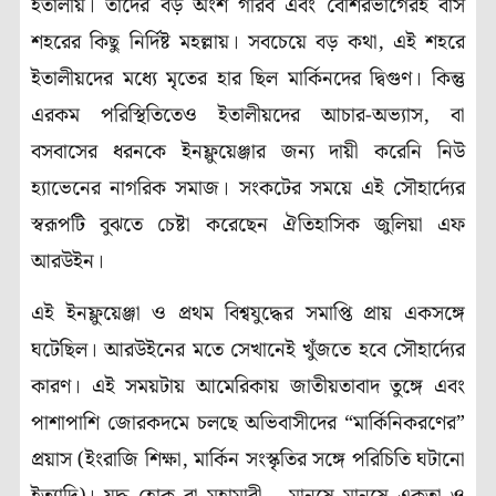
ইতালীয়। তাঁদের বড় অংশ গরিব এবং বেশিরভাগেরই বাস
শহরের কিছু নির্দিষ্ট মহল্লায়। সবচেয়ে বড় কথা, এই শহরে
ইতালীয়দের মধ্যে মৃতের হার ছিল মার্কিনদের দ্বিগুণ। কিন্তু
এরকম পরিস্থিতিতেও ইতালীয়দের আচার-অভ্যাস, বা
বসবাসের ধরনকে ইনফ্লুয়েঞ্জার জন্য দায়ী করেনি নিউ
হ্যাভেনের নাগরিক সমাজ। সংকটের সময়ে এই সৌহার্দ্যের
স্বরূপটি বুঝতে চেষ্টা করেছেন ঐতিহাসিক জুলিয়া এফ
আরউইন।
এই ইনফ্লুয়েঞ্জা ও প্রথম বিশ্বযুদ্ধের সমাপ্তি প্রায় একসঙ্গে
ঘটেছিল। আরউইনের মতে সেখানেই খুঁজতে হবে সৌহার্দ্যের
কারণ। এই সময়টায় আমেরিকায় জাতীয়তাবাদ তুঙ্গে এবং
পাশাপাশি জোরকদমে চলছে অভিবাসীদের “মার্কিনিকরণের”
প্রয়াস (ইংরাজি শিক্ষা, মার্কিন সংস্কৃতির সঙ্গে পরিচিতি ঘটানো