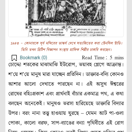
১৯৪৩ – কোনারকে সূর্য মন্দিরের ভাস্কর্য দেখে সত্যজিতের করা স্টেনসিল স্টাডি।
তিনি তখন ব্রিটিশ বিজ্ঞাপন সংস্থায় গ্রাফিক শিল্পীর চাকরি করছেন।
Bookmark (
0
)
চোদ্দো শতকের মাঝামাঝি ইউরোপ, ভয়াবহ প্লেগে আক্রান্ত।
শ’য়ে শ’য়ে মানুষ মারা যাচ্ছেন প্রতিদিন। ডাক্তার-বদ্যি কোনও
আশার আলো দেখাতে পারছেন না। এই অসুখ ঈশ্বরের
রোষের বহিঃপ্রকাশ এবং প্রার্থনাই বাঁচার একমাত্র পথ, এ কথা
বলছেন অনেকেই। মানুষও ভরসা হারিয়েছে ডাক্তারি বিদ্যার
উপর। বরং নানা তত্ত্ব হাওয়ায় ঘুরছে – যেমন আট পা-ওলা
পোকা, কালো বরফ, সাপ-ব্যাঙের বন্যা পৃথিবীতে এই রোগ