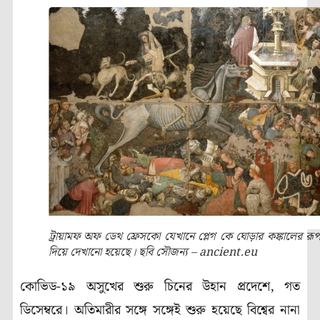
ট্রায়ামফ অফ ডেথ ফ্রেসকো যেখানে প্লেগ কে ঘোড়ার কঙ্কালের রূ
দিয়ে দেখানো হয়েছে। ছবি সৌজন্য – ancient.eu
কোভিড-১৯ অসুখের শুরু চিনের উহান প্রদেশে, গত
ডিসেম্বরে। অতিমারীর সঙ্গে সঙ্গেই শুরু হয়েছে বিশ্বের নানা