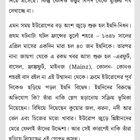
নিয়ে এসেছে। কিন্তু কোনও তত্ত্বই বিপদ থেকে মুক্তির পথ
দেখাচ্ছে না।
এমন সময় ইউরোপের বড় অংশ জুড়ে শুরু হল ইহুদি-নিধন।
প্রথম ঘটনাটা ঘটল ফ্রান্সের তুলোঁ শহরে – ১৩৪৮ সালের
এপ্রিল মাসের একদিন মারা হল ৪০ জন ইহুদিকে। তারপর
নানা জায়গা থেকে এ রকম খবর আসা শুরু হল –এরফুর্ট,
বাসেল, ফ্রাঙ্কফুর্ট, মাইনজ (Mainz), কোলন- কোনও
শহরই বাদ রইল না এই উন্মাদনা থেকে। ক্রমে ইউরোপের পূর্ব
দিকেও ছড়িয়ে পড়ল ইহুদি বিদ্বেষ। ইহুদিদের বিরুদ্ধে
অভিযোগ কি? তাঁরা নাকি প্লেগ ছড়ানোয় সক্রিয় ভূমিকা
নিয়েছেন। বিষিয়ে দিয়েছেন কুয়োর জল, ঝরনা, নদী আর
তেল এবং চিজের মতো খাবার। ইউরোপ জুড়ে খ্রিষ্টানদের
মেরে ফেলাই তাঁদের উদ্দেশ্য। আর সেই কারণেই নাকি তাঁরা
ছড়িয়ে দিয়েছেন এই গোপন অসুখ।