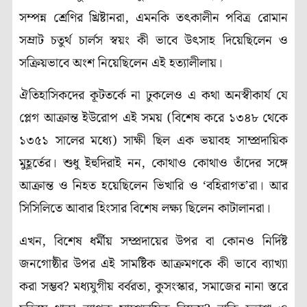
সম্পন্ন শ্রেণির খ্রিষ্টানরা, এমনকি তৎকালীন পবিত্র রোমান
সম্রাট চতুর্থ চার্লস স্বয়ং কী ভাবে উৎসাহ দিয়েছিলেন ও
সক্রিয়ভাবে অংশ নিয়েছিলেন এই হত্যালীলায়।
ঐতিহাসিকদের কূটতর্কে না ঢুকলেও এ কথা অনস্বীকার্য যে
প্লেগ আক্রান্ত ইউরোপ এই সময় (বিশেষ করে ১৩৪৮ থেকে
১৩৫১ সালের মধ্যে) সাক্ষী ছিল এক ভয়াবহ সাম্প্রদায়িক
মুহূর্তের। শুধু ইহুদিরাই নন, কোথাও কোথাও তাঁদের সঙ্গে
আক্রান্ত ও নিহত হয়েছিলেন ভিখারি ও ‘বহিরাগত’রা। আর
সিসিলিতে আবার হিংসার বিশেষ লক্ষ্য ছিলেন কাটালানরা।
এখন, বিশেষ ধর্মীয় সম্প্রদায়ের উপর বা কোনও নির্দিষ্ট
জনগোষ্ঠীর উপর এই সামষ্টিক আক্রমণকে কী ভাবে ব্যাখ্যা
করা সম্ভব? মধ্যযুগীয় বর্বরতা, কুসংস্কার, সমাজের নানা স্তরে