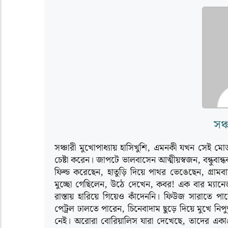
সঞ্
সঞ্চারী মুখোপাধ্যায় হাসিখুশি, এমনকী যখন সেই মো
চেষ্টা করেন। জাপটে ভালবাসেন আত্মীয়স্বজন, বন্ধুবান
ফিল্ড করেছেন, হাতুড়ি দিয়ে পাথর ভেঙেছেন, গ্রা
মুচ্ছো গেছিলেন, উঠে দেখেন, কবর! এক বার ম্যানেজম
রাস্তায় হারিয়ে গিয়েও কাঁদেননি। ফিউজ সারাতে প
পেট্রল ঢালতে পারেন, চিনেবাদাম ছুড়ে দিয়ে মুখে নিপুণ
নেই। অরোরা বোরিয়ালিস যারা দেখেছে, তাদের একাগ