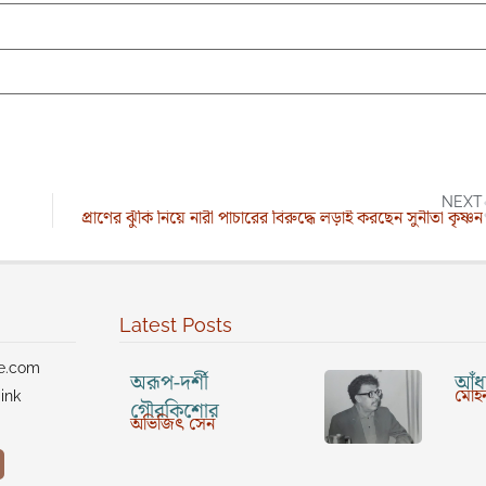
NEXT
প্রাণের ঝুঁকি নিয়ে নারী পাচারের বিরুদ্ধে লড়াই করছেন সুনীতা কৃষ্ণন
Latest Posts
ve.com
অরূপ-দর্শী
আঁধা
মোহন
ink
গৌরকিশোর
অভিজিৎ সেন