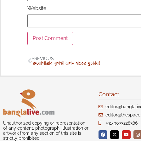
Website
PREVIOUS
ক্লিয়োপাত্রার সুগন্ধী এখন হাতের মুঠোয়!
Contact
editor@banglali
editor@thespace.
+91-9073228386
Unauthorized copying or representation
of any content, photograph, illustration or
artwork from any section of this site is
strictly prohibited.