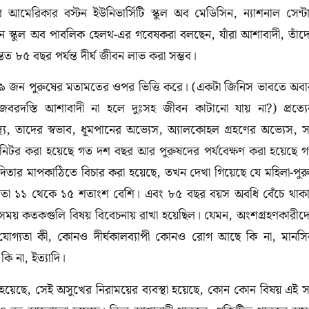
েরিকার বস্টন ইউনিভার্সিটি স্কুল অব মেডিসিন, ন্যাশনাল সেন্ট
চ চ্যান স্কুল অব পাবলিক হেলথ-এর গবেষকরা বলছেন, যাঁরা আশাবাদী, তাঁদ
্তত ৮৫ বছর পর্যন্ত দীর্ঘ জীবন লাভ করা সম্ভব।
৯ জন পুরুষের মতামতের ওপর ভিত্তি করে। (একটা জিনিস ভাবতে অব
বরদস্তি আশাবাদী না হলে দুঃসহ জীবন কাটানো যায় না?) প্রত্য
্থ্য, তাদের স্বভাব, ধূমপানের অভ্যেস, অ্যালকোহল গ্রহণের অভ্যেস, 
মনিটর করা হয়েছে গত দশ বছর আর পুরুষদের পর্যবেক্ষণ করা হয়েছে 
দিতার মাপকাঠিতে বিচার করা হয়েছে, তখন দেখা গিয়েছে যে মহিলা-পুর
র প্রবণতা ১১ থেকে ১৫ শতাংশ বেশি। এবং ৮৫ বছর বয়স অবধি বেঁচে থাক
় কতকগুলি বিষয় বিবেচনায় রাখা হয়েছিল। যেমন, অংশগ্রহণকারীদ
ত যোগ্যতা কী, কোনও দীর্ঘকালব্যাপী কোনও রোগ আছে কি না, মানস
কি না, ইত্যাদি।
য়েছে, সেই অসুখের নিরাময়ের ব্যবস্থা হয়েছে, কোন কোন বিষয় এই 