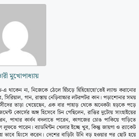
চারী মুখোপাধ্যায়
ড-এ থাকেন না, নিজেকে ঠেলে হিঁচড়ে হিহিহোহো’তেই ল্যান্ড করানোর
্ধব, সিরিয়াল, গান, রাস্তায় নেড়িবাচ্চার লটরপটর কান। পড়াশোনার সময়
মবাসীদের তাড়া খেয়েছেন, এক বার পাহাড় থেকে অনেকটা হড়কে পড়ে
েন্ট কোর্সের অঙ্গ হিসেবে চিন গেছিলেন, রাত্তির দুটোয় সাংহাইয়ের
ারেন, পাখার কার্বন বদলাতে পারেন, কাগজের চোঙ পাকিয়ে গাড়িতে
 লুফতে পারেন। ব্যাডমিন্টন খেলার ইচ্ছে খুব, কিন্তু জায়গা ও র‌্যাকেট
্র ভাবে হিংসে করেন। দেশের বাড়িটা উনি বড় হওয়ার পর ছোট হয়ে