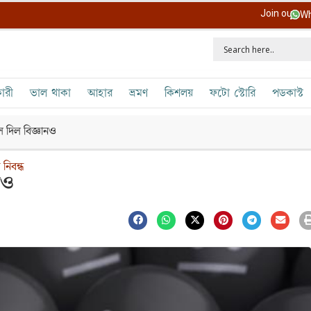
Join our
Wh
ারী
ভাল থাকা
আহার
ভ্রমণ
কিশলয়
ফটো স্টোরি
পডকাস্ট
ে দিল বিজ্ঞানও
নিবন্ধ
নও