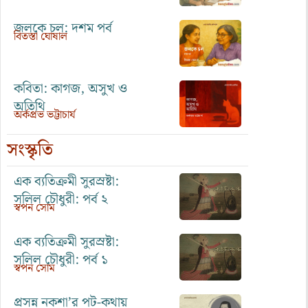
জলকে চল: দশম পর্ব
বিতস্তা ঘোষাল
কবিতা: কাগজ, অসুখ ও
অতিথি
অর্কপ্রভ ভট্টাচার্য
সংস্কৃতি
এক ব্যতিক্রমী সুরস্রষ্টা:
সলিল চৌধুরী: পর্ব ২
স্বপন সোম
এক ব্যতিক্রমী সুরস্রষ্টা:
সলিল চৌধুরী: পর্ব ১
স্বপন সোম
প্রসন্ন নকশা’র পট-কথায়