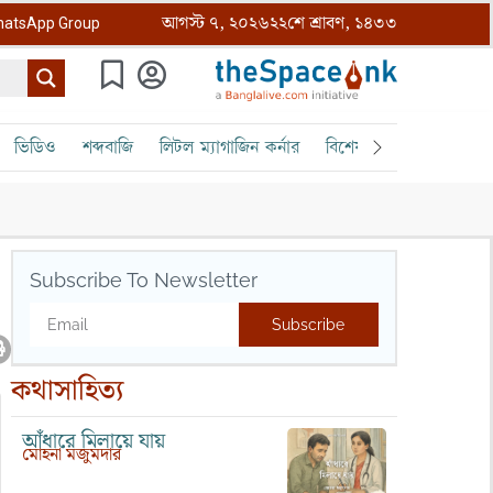
আগস্ট ৭, ২০২৬
২২শে শ্রাবণ, ১৪৩৩
atsApp Group
ভিডিও
শব্দবাজি
লিটল ম্যাগাজিন কর্নার
বিশেষ ক্রোড়পত্র
বৈঠক
Subscribe To Newsletter
Subscribe
কথাসাহিত্য
আঁধারে মিলায়ে যায়
মোহনা মজুমদার