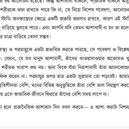
য়েও বহু আলোচনা হয়েছে। কিন্তু আশাবাদী থাকলে, পজি়টিভ থাকলে অস
 শরীরকে ভাল রাখতে পারে কি না, সে নিয়ে বিশেষ গবেষণা, আলোচন
াডি জনস্বাস্থ্যের ক্ষেত্রে একটি জরুরি অবদান রাখবে, কারণ এই স্টা
়ু বাড়িয়ে তুলতে পারে। এবং আপনি যদি তেমন আশাবাদী না হন তা হল
মাত্রা বাড়িয়ে তোলা সম্ভব।
াস্থ্য ও পরমায়ুকে এতটা প্রভাবিত করতে পারছে, সে গবেষণা ও বিশ্লে
 যেমন, যে সব মানুষ আশাবাদী, তাঁদের খাওয়াদাওয়ার অভ্যেসও খ
াঁদের শরীরও খারাপ কম নয়। অন্য দিকে যাঁরা নিরাশাবাদী তাঁরা অ্যালকোহ
াফিক করেন না। পরমায়ুর ওপর তার একটা সুপ্রভাব তো পড়বেই। আবা
িশীলতা বেশি, মনের বিভিন্ন অনুভূতিকে তাঁরা বেশি ভাল নিয়ন্ত্রণ কর
়ে এসে স্বাভাবিক জীবনে ফিরতে তাঁদের বেশি সময় লাগে না।
রে, তা হলে রাজনৈতিক আশাবাদ দিন বদল করবে— এ আশা করাটা নিশ্চয