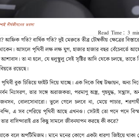
াই দীর্ঘজীবনের ভরসা
্নিক গতি? বার্ষিক গতি? দুই মেরুতে তীব্র চৌম্বকীয় ক্ষেত্রের বিস্তার
াকেন। আসলে পৃথিবী লক্ষ লক্ষ যুগ, হাজার হাজার বছর বেঁচেবর্তে আছ
বাদ। তা না হলে, যে হুলুস্থুলু সেই সৃষ্টির আদি থেকে চলছে, তাতে 
তবিয়তে রয়েছে।
 পৃথিবী বুক চিতিয়ে ফাইট দিয়ে যাচ্ছে। এক দিকে বিশ্ব উষ্ণায়ন, অন্য দি
্বন নিঃসরণ, তার সঙ্গে অরাজকতা, পরমাণু অস্ত্র, গৃহযুদ্ধ, সন্ত্রাস, অন
িস জনসন, বোলসোনারো। ভুলে গেলে চলবে না, মেয়ে পাচার, শরণার্থ
নোটবন্দি, এ সব পেরিয়ে পৃথিবী আছে এখনও। সেটাই তো পদে পদে বিস্ম
র তার বাসিন্দারাই এত কিছু সামলে জীবনযাপন করছে কী করে?
, যাকে বলে অপটিমিজম। মানে মনের কোণে একটা ধারণা জিইয়ে থাকা 