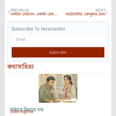
PREVIOUS
NEXT
নবনীতা দেবসেন: একাকী প্রেমতৃষ্ণার যাত্রাপথ
ফটোস্টোরি: কেন্দুলির মেলা
Subscribe To Newsletter
Subscribe
কথাসাহিত্য
আঁধারে মিলায়ে যায়
মোহনা মজুমদার