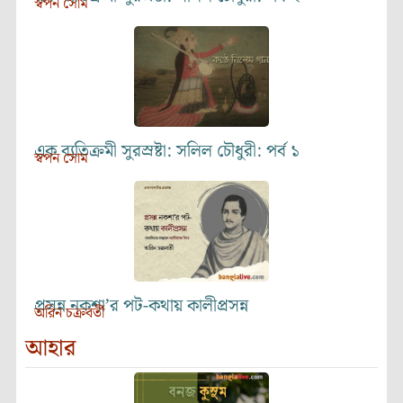
স্বপন সোম
এক ব্যতিক্রমী সুরস্রষ্টা: সলিল চৌধুরী: পর্ব ১
স্বপন সোম
প্রসন্ন নকশা’র পট-কথায় কালীপ্রসন্ন
অরিন চক্রবর্তী
আহার