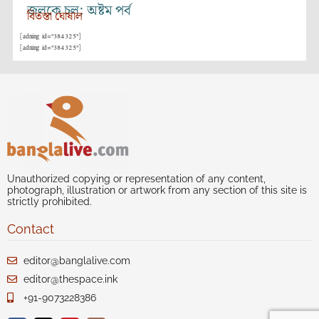
জলকে চল: অষ্টম পর্ব
বিতস্তা ঘোষাল
[adning id="384325"]
[adning id="384325"]
Unauthorized copying or representation of any content,
photograph, illustration or artwork from any section of this site is
strictly prohibited.
Contact
editor@banglalive.com
editor@thespace.ink
+91-9073228386