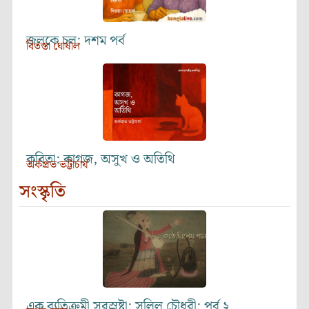
জলকে চল: দশম পর্ব
বিতস্তা ঘোষাল
কবিতা: কাগজ, অসুখ ও অতিথি
অর্কপ্রভ ভট্টাচার্য
সংস্কৃতি
এক ব্যতিক্রমী সুরস্রষ্টা: সলিল চৌধুরী: পর্ব ২