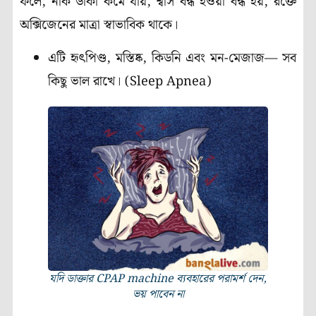
ফলে, নাক ডাকা কমে যায়, শ্বাস বন্ধ হওয়া বন্ধ হয়, রক্তে
অক্সিজেনের মাত্রা স্বাভাবিক থাকে।
এটি হৃৎপিণ্ড, মস্তিষ্ক, কিডনি এবং মন-মেজাজ— সব
কিছু ভাল রাখে। (Sleep Apnea)
যদি ডাক্তার CPAP machine ব্যবহারের পরামর্শ দেন,
ভয় পাবেন না