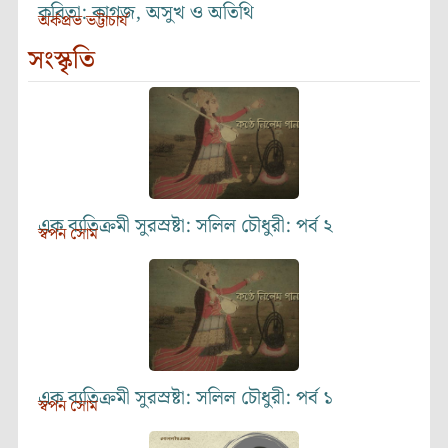
কবিতা: কাগজ, অসুখ ও অতিথি
অর্কপ্রভ ভট্টাচার্য
সংস্কৃতি
এক ব্যতিক্রমী সুরস্রষ্টা: সলিল চৌধুরী: পর্ব ২
স্বপন সোম
এক ব্যতিক্রমী সুরস্রষ্টা: সলিল চৌধুরী: পর্ব ১
স্বপন সোম