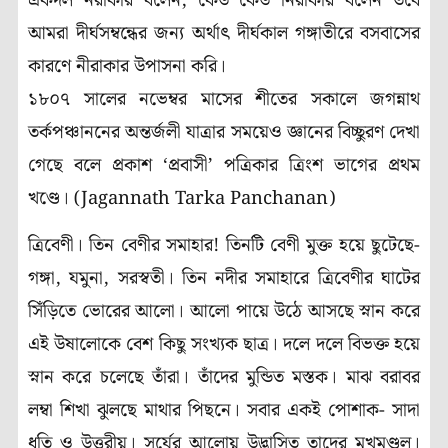
একদল নরাকার বলেন, কেউ কেউ নিরাকার বলেন তবে
আমরা দীর্ঘসম্বন্ধের জন্য অর্থাৎ দীর্ঘকাল গঙ্গাতীরে বসবাসের
কারণে নীরাকার উপাসনা করি।
১৮০৭ সালের নভেম্বর মাসের শীতের সকালে জগন্নাথ
তর্কপঞ্চাননের অন্তর্জলী যাত্রার সময়েও জ্ঞানের বিচ্ছুরণ দেখা
গেছে বলে প্রকাশ ‘প্রবাসী’ পত্রিকার ত্রিংশ ভাগের প্রথম
খণ্ডে। (Jagannath Tarka Panchanan)
ত্রিবেণী। তিন বেণীর সমাহার! তিনটি বেণী মুক্ত হয়ে ছুটেছে-
গঙ্গা, যমুনা, সরস্বতী। তিন নদীর সমাহারে ত্রিবেণীর ঘাটের
সিঁড়িতে ভোরের আলো। আলো পায়ে উঠে আসছে স্নান করে
এই উষালোকে বেশ কিছু সংখ্যক ছাত্র। দলে দলে বিভক্ত হয়ে
স্নান করে চলেছে তাঁরা। তাঁদের মুন্ডিত মস্তক। মাঝ বরাবর
লম্বা শিখা ঝুলছে মাথার পিছনে। সবার একই পোশাক- সাদা
ধুতি ও উত্তরীয়। সূর্যের আলোয় উদ্ভাসিত তাদের মুখমণ্ডল।