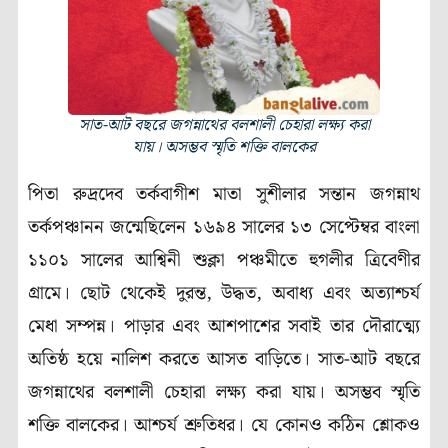
সাত-আট বছরে জগন্নাথের বলশালী চেহারা লক্ষ্য করা
যায়। অসম্ভব স্মৃতি শক্তি বালকের
পিতা রুদ্রদেব তর্কবাগীশ মাতা সুশীলার সন্তান জগন্নাথ
তর্কপঞ্চানন জন্মেছিলেন ১৬৯৪ সালের ১৩ সেপ্টেম্বর বাংলা
১১০১ সালের আশ্বিনী শুক্লা পঞ্চমীতে হুগলীর ত্রিবেণীর
গ্রামে। ছোট থেকেই দুরন্ত, উদ্ধত, অবাধ্য এবং অত্যাশ্চর্য
মেধা সম্পন্ন। পাড়ার এবং আশপাশের সবাই তার দৌরাত্ম্যে
অতিষ্ঠ হয়ে নালিশ করতে আসত বাড়িতে। সাত-আট বছরে
জগন্নাথের বলশালী চেহারা লক্ষ্য করা যায়। অসম্ভব স্মৃতি
শক্তি বালকের। আশ্চর্য শ্রুতিধর। যে কোনও কঠিন শ্লোকও