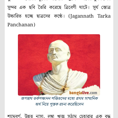
সুন্দর এক ছবি তৈরি করেছে ত্রিবেণী ঘাটে। সূর্য স্তোত্র
উচ্চারিত হচ্ছে ছাত্রদের কণ্ঠে। (Jagannath Tarka
Panchanan)
জগন্নাথ তর্কপঞ্চানন পণ্ডিতদের মধ্যে প্রথম সাম্মানিক
অর্থ নিয়ে পুস্তক রচনা করেছিলেন
শ্যামবর্ণ, উন্নত নাসা, লম্বা ঋজু সুঠাম চেহারার এক বৃদ্ধ