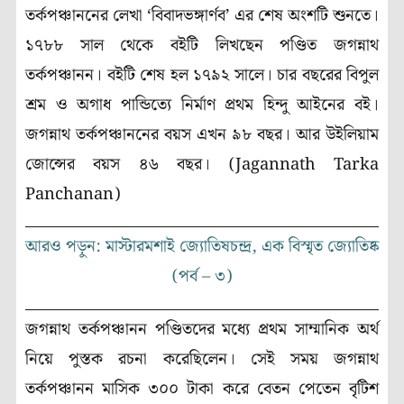
তর্কপঞ্চাননের লেখা ‘বিবাদভঙ্গার্ণব’ এর শেষ অংশটি শুনতে।
১৭৮৮ সাল থেকে বইটি লিখছেন পণ্ডিত জগন্নাথ
তর্কপঞ্চানন। বইটি শেষ হল ১৭৯২ সালে। চার বছরের বিপুল
শ্রম ও অগাধ পান্ডিত্যে নির্মাণ প্রথম হিন্দু আইনের বই।
জগন্নাথ তর্কপঞ্চাননের বয়স এখন ৯৮ বছর। আর উইলিয়াম
জোন্সের বয়স ৪৬ বছর। (Jagannath Tarka
Panchanan)
আরও পড়ুন: মাস্টারমশাই জ্যোতিষচন্দ্র, এক বিস্মৃত জ্যোতিষ্ক
(পর্ব – ৩)
জগন্নাথ তর্কপঞ্চানন পণ্ডিতদের মধ্যে প্রথম সাম্মানিক অর্থ
নিয়ে পুস্তক রচনা করেছিলেন। সেই সময় জগন্নাথ
তর্কপঞ্চানন মাসিক ৩০০ টাকা করে বেতন পেতেন বৃটিশ