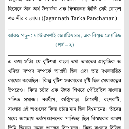
হিসেবে তাঁর অর্থ উপার্জন এক বিস্ময়কর কীর্তি সেই ষোড়শ
শতাব্দীর বাংলায়। (Jagannath Tarka Panchanan)
আরও পড়ুন: মাস্টারমশাই জ্যোতিষচন্দ্র, এক বিস্মৃত জ্যোতিষ্ক
(পর্ব – ২)
এ কথা সত্যি যে বৃটিশরা বাংলা তথা ভারতের প্রাকৃতিক ও
খনিজ সম্পদ সম্পর্কে আগ্রহী ছিল এবং তার দখলদারিত্ব
কায়েম করেছিল। কিন্তু বৃটিশ সরকারের দৃষ্টি ছিল মেধাস্বত্বের
উপরেও। বিদ্যা চর্চার এক উন্নত শিখরে পৌঁছেছিল বাংলার
পণ্ডিত সমাজ। নবদ্বীপ, গুপ্তিপাড়া, ত্রিবেণী, বংশবাটি,
বাংলার এই অঞ্চলের বিদ্যা চর্চার মান ছিল বিশ্বমানের। তাঁদের
মধ্যে জগন্নাথ তর্কপঞ্চাননের পাণ্ডিত্য ছিল বিস্ময়কর কারণ
তিনি ছিলেন সমস্ত শাস্ত্রের বিশেষজ্ঞ। কিন্তু বাংলার বিভিন্ন