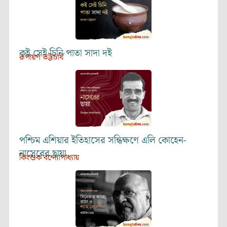
কই সেই চিনি পাতা সাদা দই
রূপায়ণ ভট্টাচার্য
পশ্চিম এশিয়ার ইতিহাসের সন্ধিক্ষণে এলি কোহেন-
নাসেরের ছায়া
কিংশুক বন্দ্যোপাধ্যায়