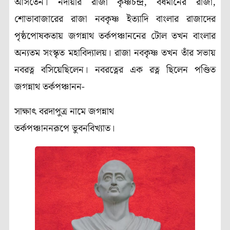
আসতেন। নদীয়ার রাজা কৃষ্ণচন্দ্র, বর্ধমানের রাজা,
শোভাবাজারের রাজা নবকৃষ্ণ ইত্যাদি বাংলার রাজাদের
পৃষ্ঠপোষকতায় জগন্নাথ তর্কপঞ্চাননের টোল তখন বাংলার
অন্যতম সংস্কৃত মহাবিদ্যালয়। রাজা নবকৃষ্ণ তখন তাঁর সভায়
নবরত্ন বসিয়েছিলেন। নবরত্নের এক রত্ন ছিলেন পণ্ডিত
জগন্নাথ তর্কপঞ্চানন-
সাক্ষাৎ বরদাপুত্র নামে জগন্নাথ
তর্কপঞ্চাননরূপে ভুবনবিখ্যাত।