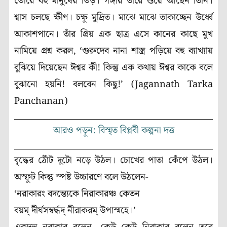
ভোরে বহু মানুষের ভিড়। গঙ্গার তীরে শুয়ে আছেন তিনি।
শ্বাস চলছে ক্ষীণ। চক্ষু মুদ্রিত। মাঝে মাঝে তাকাচ্ছেন উর্ধ্বে
আকাশপানে। তাঁর প্রিয় এক ছাত্র এসে কানের কাছে মুখ
নামিয়ে প্রশ্ন করল, ‘গুরুদেব নানা শাস্ত্র পড়িয়ে বহু ব্যাখ্যায়
বুঝিয়ে দিয়েছেন ঈশ্বর কী! কিন্তু এক কথায় ঈশ্বর কাকে বলে
বুঝানো হয়নি! বলবেন কিছু!’ (Jagannath Tarka
Panchanan)
আরও পড়ুন: বিস্মৃত বিপ্লবী কল্পনা দত্ত
বৃদ্ধের ঠোঁট দুটো নড়ে উঠল। চোখের পাতা কেঁপে উঠল।
অস্ফুট কিন্তু স্পষ্ট উচ্চারণে বলে উঠলেন-
‘নরাকারং বদন্ত্যেকে নিরাকারঞ্চ কেতন
বয়ম্ দীর্ঘসম্বর্দ্ধদ্ নীরাকরম্ উপাস্মহে।’