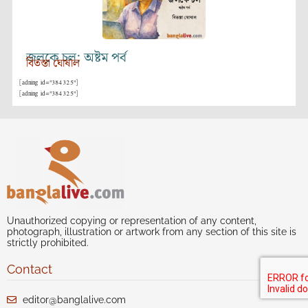
জলকে চল: অষ্টম পর্ব
বিতস্তা ঘোষাল
[adning id="384325"]
[adning id="384325"]
Unauthorized copying or representation of any content,
photograph, illustration or artwork from any section of this site is
strictly prohibited.
Contact
editor@banglalive.com