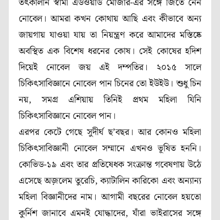
তৎকালীন স্বামী এডওয়ার্ড মোজার-এর সঙ্গে জিতে নেন
নোবেল। আমরা কখন কোথায় আছি এবং কীভাবে অন্য
জায়গায় যাওয়া যায় তা নিয়ন্ত্রণ করে আমাদের মস্তিষ্কে
অবস্থিত এক বিশেষ ধরনের কোষ। সেই কোষের হদিশ
দিয়েই নোবেল জয় এই দম্পতির। ২০১৫ সালে
চিকিৎসাবিজ্ঞানে নোবেল পান চিনের তো ইউইউ। শুধু চিন
নয়
,
সমগ্র এশিয়ায় তিনিই প্রথম মহিলা যিনি
চিকিৎসাবিজ্ঞানে নোবেল পান।
এরপর কেটে গেছে সুদীর্ঘ ছ’বছর। আর কোনও মহিলা
চিকিৎসাবিজ্ঞানী নোবেল সম্মানে এখনও ভূষিত হননি।
কোভিড-১৯ এবং তার প্রতিষেধক সংক্রান্ত গবেষণায় উঠে
এসেছে অজ়লেম তুরেচি, ক্যাটালিন কারিকো এবং অন্যান্য
মহিলা বিজ্ঞানীদের নাম। আগামী বছরের নোবেল হয়তো
কুর্নিশ জানাবে এমনই যোদ্ধাদের, যাঁরা ভাইরাসের সঙ্গে