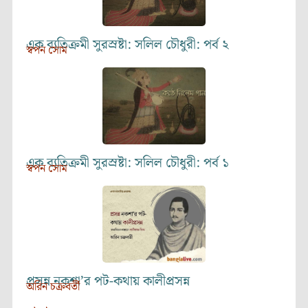
এক ব্যতিক্রমী সুরস্রষ্টা: সলিল চৌধুরী: পর্ব ২
স্বপন সোম
এক ব্যতিক্রমী সুরস্রষ্টা: সলিল চৌধুরী: পর্ব ১
স্বপন সোম
প্রসন্ন নকশা’র পট-কথায় কালীপ্রসন্ন
অরিন চক্রবর্তী