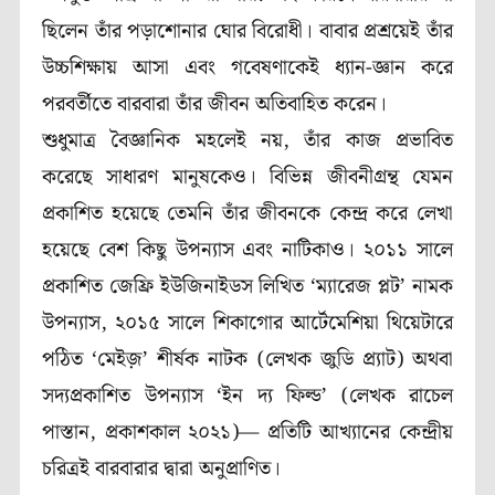
ছিলেন
তাঁর পড়াশোনার ঘোর
বিরোধী। বাবার প্রশ্রয়েই তাঁর
উচ্চশিক্ষায় আসা এবং গবেষণাকেই ধ্যান-জ্ঞান করে
পরবর্তীতে বারবারা
তাঁর জীবন অতিবাহিত করেন।
শুধুমাত্র বৈজ্ঞানিক মহলেই নয়, তাঁর কাজ প্রভাবিত
করেছে সাধারণ মানুষকেও। বিভিন্ন জীবনীগ্রন্থ যেমন
প্রকাশিত হয়েছে তেমনি তাঁর জীবনকে কেন্দ্র করে লেখা
হয়েছে বেশ কিছু উপন্যাস এবং নাটিকাও।
২০১১
সালে
প্রকাশিত জেফ্রি ইউজিনাইডস লিখিত ‘ম্যারেজ প্লট’ নামক
উপন্যাস
, ২০১৫
সালে শিকাগোর আর্টেমেশিয়া থিয়েটারে
পঠিত ‘মেইজ়’ শীর্ষক নাটক (লেখক
জুডি প্র্যাট)
অথবা
সদ্যপ্রকাশিত উপন্যাস
‘ইন দ্য ফিল্ড’ (
লেখক
রাচেল
পাস্তান,
প্রকাশকাল ২০২১)— প্রতিটি আখ্যানের কেন্দ্রীয়
চরিত্রই
বারবারা
র দ্বারা অনুপ্রাণিত।