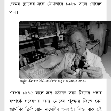
জেমস ব্ল্যাকের সঙ্গে যৌথভাবে ১৯৮৮ সালে নোবেল
পান।
গার্ট্রুড ইলিয়ন লিউকেমিয়ার ওষুধ আবিষ্কার করেন
এরপর
১৯৯৫ সালে ভ্রূণ গঠনের সময় জিনের প্রভাব
সম্পর্কে গবেষণার জন্য নোবেল পুরস্কার জিতে নেন
জার্মানির ক্রিস্চিয়ান নাসেলিন ভলহার্ড
। লিন্ডা বাক
এই