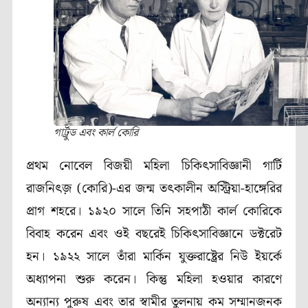
গার্ট্রুড এবং কার্ল কোরি
প্রথম নোবেল বিজয়ী মহিলা চিকিৎসাবিজ্ঞানী
গার্টি
রাজনিৎজ় (কোরি)-এর
জন্ম তৎকালীন অস্ট্রিয়া-হাঙ্গেরির
প্রাগ শহরে।
১৯২০
সালে তিনি সহপাঠী
কার্ল কোরি
কে
বিবাহ করেন এবং ওই বছরেই চিকিৎসাবিজ্ঞানে ডক্টরেট
হন।
১৯২২
সালে তাঁরা মার্কিন যুক্তরাষ্ট্রের নিউ ইয়র্কে
অধ্যাপনা শুরু করেন। কিন্তু মহিলা হওয়ার কারণে
অন্যান্য পুরুষ এবং তার স্বামীর তুলনায় কম সম্মানজনক