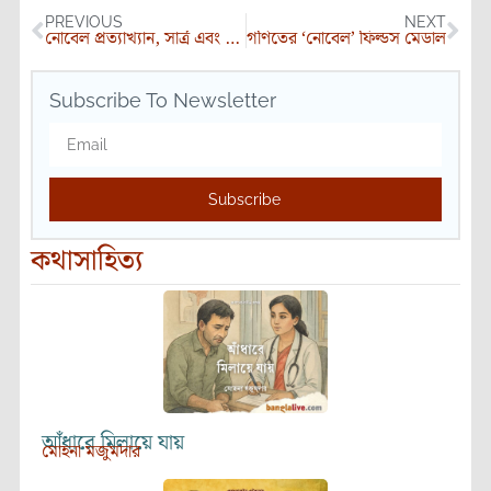
PREVIOUS
NEXT
নোবেল প্রত্যাখ্যান, সার্ত্র এবং আনুগত্য
গণিতের ‘নোবেল’ ফিল্ডস মেডাল
Subscribe To Newsletter
Subscribe
কথাসাহিত্য
আঁধারে মিলায়ে যায়
মোহনা মজুমদার