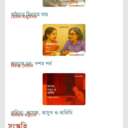
আঁধারে মিলায়ে যায়
মোহনা মজুমদার
জলকে চল: দশম পর্ব
বিতস্তা ঘোষাল
কবিতা: কাগজ, অসুখ ও অতিথি
অর্কপ্রভ ভট্টাচার্য
সংস্কৃতি