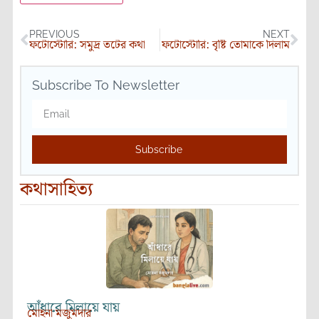
PREVIOUS
NEXT
ফটোস্টোরি: সমুদ্র তটের কথা
ফটোস্টোরি: বৃষ্টি তোমাকে দিলাম
Subscribe To Newsletter
Subscribe
কথাসাহিত্য
আঁধারে মিলায়ে যায়
মোহনা মজুমদার