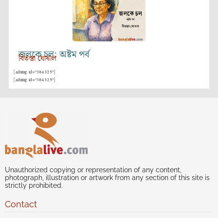
জলকে চল: অষ্টম পর্ব
বিতস্তা ঘোষাল
[adning id="384325"]
[adning id="384325"]
Unauthorized copying or representation of any content,
photograph, illustration or artwork from any section of this site is
strictly prohibited.
Contact