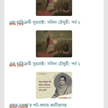
এক ব্যতিক্রমী সুরস্রষ্টা: সলিল চৌধুরী: পর্ব ২
স্বপন সোম
এক ব্যতিক্রমী সুরস্রষ্টা: সলিল চৌধুরী: পর্ব ১
স্বপন সোম
প্রসন্ন নকশা’র পট-কথায় কালীপ্রসন্ন
অরিন চক্রবর্তী