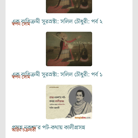
এক ব্যতিক্রমী সুরস্রষ্টা: সলিল চৌধুরী: পর্ব ২
স্বপন সোম
এক ব্যতিক্রমী সুরস্রষ্টা: সলিল চৌধুরী: পর্ব ১
স্বপন সোম
প্রসন্ন নকশা’র পট-কথায় কালীপ্রসন্ন
অরিন চক্রবর্তী