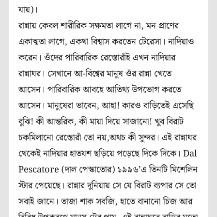
যায়)।
রান্নায় কেবল শারীরিক সক্ষমতা লাগে না, মন প্রাণের
একাত্মতা লাগে, একথা বিশ্বাস করতেন টেরেসা। নাদিয়াও
করেন। ওঁদের পারিবারিক রেস্তোরাঁই এখন নাদিয়ার
রান্নাঘর। সেখানে আ-বিশ্বের মানুষ ওঁর রান্না খেতে
আসেন। পারিবারিক আবহে আতিথ্য উপভোগ করতে
আসেন। মানুষেরা ভাবেন, আহা! কারও বাড়িতেই এসেছি
বুঝি! কী আন্তরিক, কী মায়া দিয়ে সাজানো! খুব বিরাট
চকমিলানো রেস্তোরাঁ তো নয়,অথচ কী সুন্দর। এই রান্নাঘর
থেকেই নাদিয়ার হাতযশ ছড়িয়ে পড়েছে দিকে দিকে। Dal
Pescatore (দাল পেস্কাতোর) ১৯৯৬’এ তিনটি মিশেলিন
স্টার পেয়েছে। রান্নার দুনিয়ায় সে যে বিরাট ব্যপার সে তো
সবাই জানে। তাজা শাক সবজি, হাতে বানানো চিজ আর