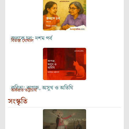
জলকে চল: দশম পর্ব
বিতস্তা ঘোষাল
কবিতা: কাগজ, অসুখ ও অতিথি
অর্কপ্রভ ভট্টাচার্য
সংস্কৃতি