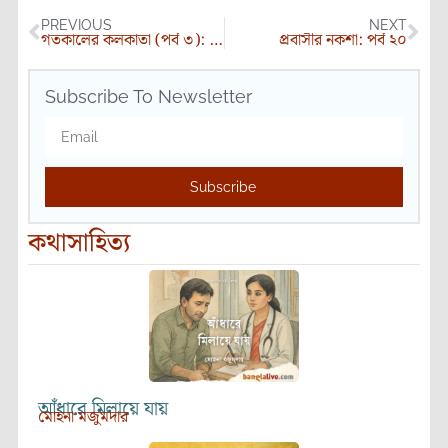
PREVIOUS
NEXT
গতকালের কলকাতা (পর্ব ৩): সেকালের পথঘাট ও তার নামকরণ
প্রবাসীর নকশা: পর্ব ২০
Subscribe To Newsletter
Subscribe
কথাসাহিত্য
আঁধারে মিলায়ে যায়
মোহনা মজুমদার