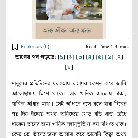
Bookmark (
0
)
আগের পর্ব পড়তে: [
১
] [
২
] [
৩
] [
৪
] [
৫
] [
৬
] [
৭
]
[
৮
]
মানুষের প্রতিদিনের ঘরকন্নায় রান্নাঘর কেমন করে জানি
আলোছায়ায় মিশে থাকে। তার খানিক আলোয় ঢাকা,
খানিক আঁধার মাখা। সেই আঁধারে বসে বসে যারা দিনের
পর দিন ইচ্ছেয় অথবা অনিচ্ছেয় থোড় বড়ি খাড়া রেঁধে
থাকেন তাদের জন্য খানিক সহানুভূতি না হয় সঞ্চিত থাক।
কেউ তো তাঁদের জন্য আলাদা করে ভাবেনি কিছু! অথচ