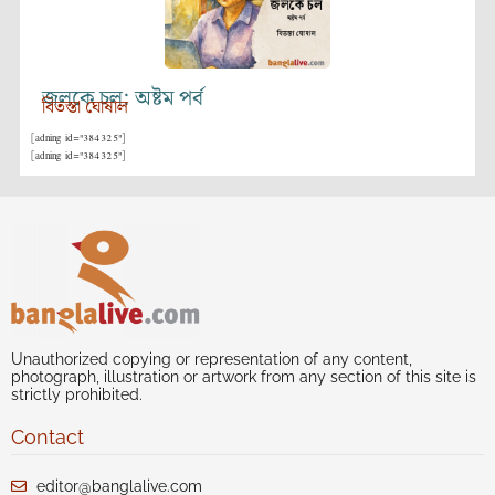
জলকে চল: অষ্টম পর্ব
বিতস্তা ঘোষাল
[adning id="384325"]
[adning id="384325"]
Unauthorized copying or representation of any content,
photograph, illustration or artwork from any section of this site is
strictly prohibited.
Contact
editor@banglalive.com