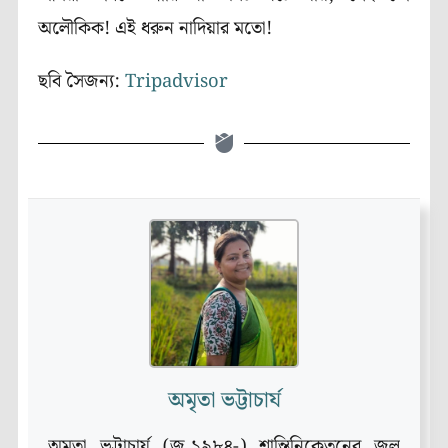
অলৌকিক! এই ধরুন নাদিয়ার মতো!
ছবি সৈজন্য:
Tripadvisor
অমৃতা ভট্টাচার্য
অমৃতা ভট্টাচার্য (জ.১৯৮৪-) শান্তিনিকেতনের জল