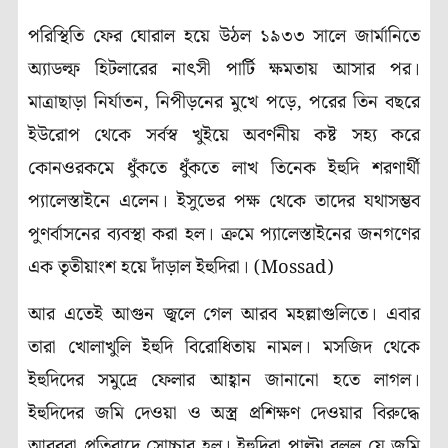
পরিস্থিতি ফের ঘোরাল হয়ে উঠল ১৯৩৩ সালে জার্মানিতে
অ্যাডল্ফ হিটলারের নাৎসী পার্টি ক্ষমতায় আসার পর।
মাত্রাছাড়া নির্যাতন, নিপীড়নের মুখে পড়ে, পরের তিন বছরে
ইউরোপ থেকে সর্বস্ব খুইয়ে অবর্ণনীয় কষ্ট সহ্য করে
কোনওরকমে ধুঁকতে ধুঁকতে লাখ তিনেক ইহুদি শরণার্থী
প্যালেস্তাইনে এলেন। ইসুভের পক্ষ থেকে তাদের যথাসম্ভব
পুণর্বাসনের ব্যবস্থা করা হল। ক্রমে প্যালেস্তাইনের জনগণের
এক তৃতীয়াংশ হয়ে দাঁড়াল ইহুদিরা। (Mossad)
আর এতেই আগুন জ্বলে গেল আরব মহল্লাগুলিতে। এবার
তারা খোলাখুলি ইহুদি বিরোধিতায় নামল। মসজিদ থেকে
ইহুদিদের সমুদ্রে ফেলার আহ্বান জানানো হতে লাগল।
ইহুদিদের জমি দেওয়া ও অস্ত্র প্রশিক্ষণ দেওয়ার বিরুদ্ধে
আরবরা প্রতিবাদে সোচ্চার হল। ইহুদিরা পাল্টা বলল যে জমি