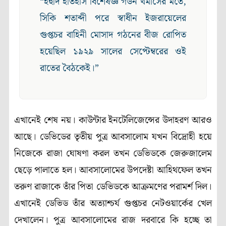
“ইহুদি ইতিহাস বিশেষজ্ঞ গর্ডন থমাসের মতে,
সিকি শতাব্দী পরে স্বাধীন ইজরায়েলের
গুপ্তচর বাহিনী মোসাদ গঠনের বীজ রোপিত
হয়েছিল ১৯২৯ সালের সেপ্টেম্বরের ওই
রাতের বৈঠকেই।”
এখানেই শেষ নয়। কাউন্টার ইনটেলিজেন্সের উদাহরণ আরও
আছে। ডেভিডের তৃতীয় পুত্র আবসালোম যখন বিদ্রোহী হয়ে
নিজেকে রাজা ঘোষণা করল তখন ডেভিডকে জেরুজালেম
ছেড়ে পালাতে হল। আবসালোমের উপদেষ্টা আহিথফেল তখন
তরুণ রাজাকে তাঁর পিতা ডেভিডকে আক্রমণের পরামর্শ দিল।
এখানেই ডেভিড তাঁর অত্যাশ্চর্য গুপ্তচর নেটওয়ার্কের খেল
দেখালেন। পুত্র আবসালোমের রাজ দরবারে কি হচ্ছে তা