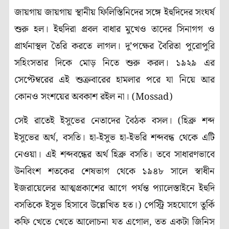
জায়গায় জায়গায় স্থানীয় ফিলিস্তিনিদের সঙ্গে ইহুদিদের সংঘর্ষ
শুরু হল। ইহুদিরা প্রবল বাধার মুখেও তাদের সিনাগগ ও
প্রার্থনাস্থল তৈরি করতে লাগল। দু’পক্ষের বৈরিতা পুরোপুরি
সহিংসতার দিকে মোড় নিতে শুরু করল। ১৯২৯ এর
সেপ্টেম্বরের এই শুক্রবারের হামলার পরে যা নিয়ে আর
কোনও সংশয়ের অবকাশ রইল না। (Mossad)
সেই রাতেই ইসুভের নেতাদের বৈঠক বসল। (হিব্রু শব্দ
ইসুভের অর্থ, বসতি। হা-ইসুভ হা-ইভরি শব্দবন্ধ থেকে এটি
নেওয়া। এই শব্দবন্ধের অর্থ হিব্রু বসতি। তবে সাধারণভাবে
উনবিংশ শতকের শেষভাগ থেকে ১৯৪৮ সালে স্বাধীন
ইজরায়েলের আত্মপ্রকাশের আগে পর্যন্ত প্যালেস্তাইনে ইহুদি
বসতিকে ইসুভ হিসাবে উল্লেখিত হত।) পেস্ট্রি সহযোগে তুর্কি
কফি খেতে খেতে আলোচনা যত এগোল, তত একটা জিনিস