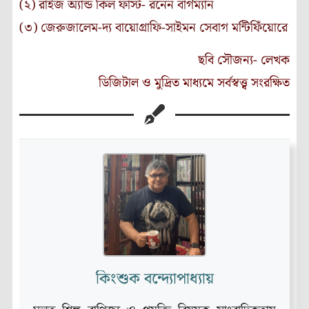
(২) রাইজ অ্যান্ড কিল ফার্স্ট- রনেন বার্গম্যান
(৩) জেরুজালেম-দ্য বায়োগ্রাফি-সাইমন সেবাগ মন্টিফিঁয়োরে
ছবি সৌজন্য-
লেখক
ডিজিটাল ও মুদ্রিত মাধ্যমে সর্বস্বত্ত্ব সংরক্ষিত
কিংশুক বন্দ্যোপাধ্যায়