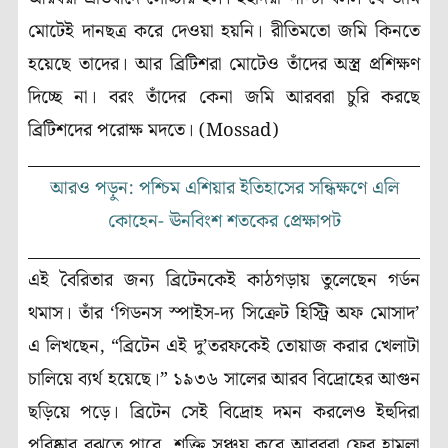
মোটেই দানছত্র করে দেওয়া হয়নি। রীতিমতো জমি কিনতে
হয়েছে তাদের। আর ব্রিটিশরা মোটেও তাঁদের অস্ত্র প্রশিক্ষণ
দিচ্ছে না। বরং তাঁদের কেনা জমি আরবরা চুরি করছে
ব্রিটিশদের পরোক্ষ মদতে। (Mossad)
আরও পড়ুন: পশ্চিম এশিয়ার ইতিহাসের সন্ধিক্ষণে এলি
কোহেন- ঊনবিংশ শতকের প্রেক্ষাপট
এই বৈরিতার জন্য ব্রিটেনকেই কাঠগড়ায় তুলেছেন গর্ডন
থমাস। তাঁর ‘গিডনস স্পাইস-দ্য সিক্রেট হিস্ট্রি অফ মোসাদ’
এ লিখছেন, “ব্রিটেন এই দু’তরফকেই তোয়াজ করার খেলাটা
চালিয়ে ব্যর্থ হয়েছে।” ১৯৩৬ সালের আরব বিদ্রোহের আগুন
ছড়িয়ে পড়ে। ব্রিটেন সেই বিদ্রোহ দমন করলেও ইহুদিরা
পরিষ্কার বুঝতে পারে, শক্তি সঞ্চয় করে আরবরা ফের হামলা