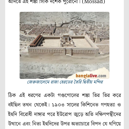
আদতে এই শঙ্কা সিকি দশেক পুরোনো। (Mossad)
জেরুজালেমে রাজা হেরডের তৈরি দ্বিতীয় মন্দির
ঠিক এই ধরণের একটা গণ্ডগোলের শঙ্কা তির তির করে
বইছিল তখন থেকেই। ১৯০৩ সালের কিশিনেভ গণহত্যা ও
ইহুদি বিরোধী দাঙ্গার পরে ইউরোপ জুড়ে অতি দক্ষিণপন্থীদের
উত্থানে এবং নিত্য ইহুদিদের উপর অত্যাচারে বিপদ যে ঘণিয়ে