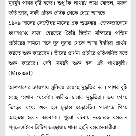
মূহুর্মূহু পাথর বৃষ্টি হচ্ছে। শুধু কি পাথর? ভাঙা বোতল, ময়লা
ভর্তি জার, সবই এদিক ওদিক থেকে ধেয়ে আসছে।
১৯২৯ সালের সেপ্টেম্বর মাসের এক শুক্রবার। জেরুজালেমে
ধ্বংসপ্রাপ্ত রাজা হেরডের তৈরি দ্বিতীয় মন্দিরের পশ্চিম
প্রাচীরের সামনে সবে দূর দূরান্ত থেকে আসা ইহুদিরা প্রার্থনা
করতে শুরু করেছেন। তাঁদের প্রার্থনা প্রাচীরে প্রতিধ্বনিত হতে
শুরু করেছে। সেই সময়ই শুরু হল এই পাথরবৃষ্টি।
(Mossad)
আশপাশের জায়গায় লুকিয়ে রয়েছে দুস্কৃতির দল। পাথর বৃষ্টি
হচ্ছে সেখান থেকেই। গুলিও চালাল দুস্কৃতিরা। ভয় পেয়ে
ভিড়ের মধ্যে শুরু হল চূড়ান্ত হুড়োহুড়ি। পালাতে গিয়ে
আহতও হলেন অনেকে। পুরো ঘটনায় নড়েচড়ে বসলেন
প্যালেস্তাইনে ব্রিটিশ ছত্রছায়ায় থাকা ইহুদি বসবাসকারীরা।