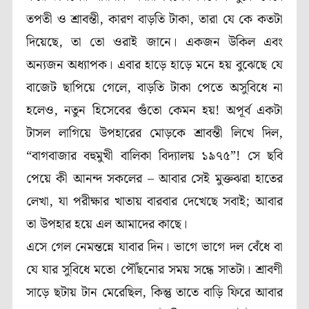
তপতী ও শ্রাবন্তী, কারণ বাড়তি টাকা, তারা যে কে কতটা
দিয়েছে, তা তো ওরাই জানে। একজন উকিল এবং
অন্যজন অধ্যাপক। এবার হাড়ে হাড়ে মনে হয় বুঝেছে যে
বাজেট ছাপিয়ে গেলে, বাড়তি টাকা পেতে অসুবিধে না
হলেও, নতুন হিসেবের গুঁতো কেমন হয়! অপূর্ব একটা
টাসল লাগিয়ে উপহারের মোড়কে শ্রাবন্তী লিখে দিল,
“বাগবাজার বহুমুখী বালিকা বিদ্যালয় ১৯৭৫”! সে ছবি
পেয়ে কী আনন্দ সকলের – আবার সেই মুক্তঝরা হাতের
লেখা, যা পরীক্ষার খাতায় বারবার দেখেছে সবাই; আবার
তা উপহার হয়ে এল আমাদের কাছে।
এসে গেল নেমন্তন্নে যাবার দিন। ভাগে ভাগে দল বেঁধে বা
যে যার সুবিধে মতো পৌঁছনোর সময় সন্ধে সাতটা। শ্রাবণী
সাড়ে ছটায় টান মেরেছিল, কিন্তু তাতে বাড়ি ফিরে আবার