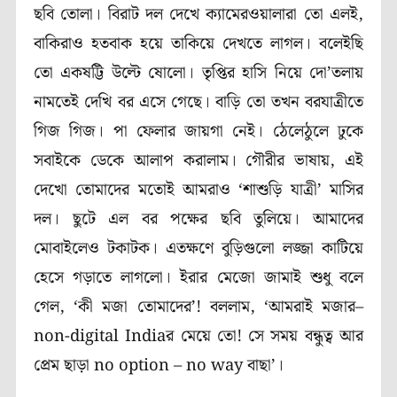
ছবি তোলা। বিরাট দল দেখে ক্যামেরওয়ালারা তো এলই,
বাকিরাও হতবাক হয়ে তাকিয়ে দেখতে লাগল। বলেইছি
তো একষট্টি উল্টে ষোলো। তৃপ্তির হাসি নিয়ে দো’তলায়
নামতেই দেখি বর এসে গেছে। বাড়ি তো তখন বরযাত্রীতে
গিজ গিজ। পা ফেলার জায়গা নেই। ঠেলেঠুলে ঢুকে
সবাইকে ডেকে আলাপ করালাম। গৌরীর ভাষায়, এই
দেখো তোমাদের মতোই আমরাও ‘শাশুড়ি যাত্রী’ মাসির
দল। ছুটে এল বর পক্ষের ছবি তুলিয়ে। আমাদের
মোবাইলেও টকাটক। এতক্ষণে বুড়িগুলো লজ্জা কাটিয়ে
হেসে গড়াতে লাগলো। ইরার মেজো জামাই শুধু বলে
গেল, ‘কী মজা তোমাদের’! বললাম, ‘আমরাই মজার–
non-digital Indiaর মেয়ে তো! সে সময় বন্ধুত্ব আর
প্রেম ছাড়া no option – no way বাছা’।