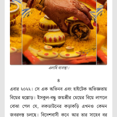
এলাহি ব্যবস্থা।
৪
এবার ২০২২। সে এক অভিনব এবং হাইটেক অভিজ্ঞতায়
বিয়ের হুল্লোড়। ইসকুল-বন্ধু জয়শ্রীর মেয়ের বিয়ে লাগলে
বোঝা গেল যে, লকডাউনের কড়াকড়ি এখনও কেমন
জবরদস্ত চলছে। বিদেশবাসী কনে আর তার সাহেব বর