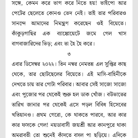
সঙ্গে, কেমন করে ভাগ করে নিতে হয়! ভাইপো আর
পেটের ছেলেতে কোনও ভেদ নেই। তাই তার পরিবারও
সানন্দে আমাদের নিমন্ত্রণ করেছেন ওই বিয়েতে।
কাঁকুড়গাছির এক ব্যাঙ্কোয়েটে জমে গেল খাস
বাগবাজারিদের ভিড়; এবং তা হৈ হৈ করে।
৩
এবার ডিসেম্বর ২০২২। তিন নম্বর নেমতন্ন এল সুপ্তির কাছ
থেকে, তার ছোটছেলের বিয়েতে। এই মাসি-বাহিনীকে
দেখতে চায় তার গোটা পরিবার। আবার সেই সাজো সাজো
এবং পুজোর পর থেকেই শুরু হল ডাক খোঁজ। বউভাতের
তারিখ জানার পর থেকেই এসে পড়ল বিবিধ হিসেবের
খতিয়ানও। প্রথম গেরো, কে থাকতে পারবে, আর কার
কার ফসকে গেল! নয়ডাবাসী জয়শ্রী আর কানপুরে থাকা
অমরাবতী তো শুনেই কাঁদতে বসল পা ছড়িয়ে। এদিকে