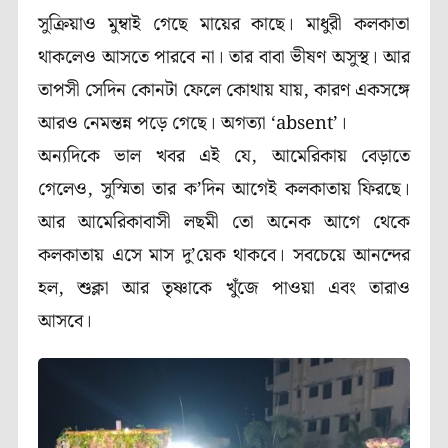
সুক্রিয়াও মুম্বাই গেছে মায়ের কাছে। মাধুরী কলকাতা
থাকলেও আসতে পারবে না। তার বাবা ভীষণ অসুস্থ। আর
তাপসী সেদিন কোনটা ফেলে কোথায় যায়, কারণ একসঙ্গে
আরও নেমন্তন্ন পড়ে গেছে। অগত্যা ‘absent’।
অন্যদিকে ভাল খবর এই যে, আমেরিকায় বেড়াতে
গেলেও, সুস্মিতা তার ক’দিন আগেই কলকাতায় ফিরছে।
আর আমেরিকাবাসী লছমী তো অনেক আগে থেকে
কলকাতায় এসে মাস দু’য়েক থাকবে। সবচেয়ে আনন্দের
হল, শুক্লা আর তৃষ্ণাকে খুঁজে পাওয়া এবং তারাও
আসবে।