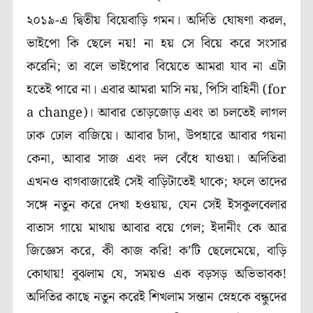
২০১৯-এ দ্বিতীয় বিয়েবাড়ি গমন। অদিতি ঘোষণা করল,
ভাইপো কি ছেলে নয়! না হয় সে বিয়ে করে সংসার
করেনি; তা বলে ভাইপোর বিয়েতে আমরা যাব না এটা
হতেই পারে না। এবার আমরা মাসি নয়, পিসি বাহিনী (for
a change)। আবার তোড়জোড় এবং তা চলতেই লাগল
ঢাক ঢোল বাজিয়ে। আবার চাঁদা, উপহারে আবার গয়না
কেনা, আবার সাজ এবং দল বেঁধে যাওয়া। অদিতিরা
এখনও বাগবাজারেই সেই বাড়িটাতেই থাকে; ফলে তাদের
সঙ্গে নতুন করে দেখা হওয়ায়, যেন সেই ইসকুলবেলার
বাতাস গায়ে মাথায় আবার বয়ে গেল; ইদানীং কে আর
জিজ্ঞেস করে, কী কাজ করি! ক’টি ছেলেমেয়ে, বাড়ি
কোথায়! বুঝলাম যে, সময়ও এক বড়সড় অভিভাবক!
অদিতির কাছে নতুন করেই শিখলাম সন্তান স্নেহকে বন্ধুদের