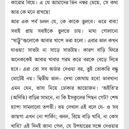
কারোর বিয়ে। এ যে আমাদের তিন নম্বর মেয়ে, সে কথা
আর কে মনে রাখছে!
আর এক পর্ব চলল যে, কে কাকে তুলবে। ওরে বাবা!
সবাই প্রায় সবাইকে তুলতে চায়। মাথা গোলানো
“ষাট্টু”গুলোকে আবার খাপে ভরা হলো। এবার তাল কখন
যাওয়া! সাতটা না সাড়ে সাতটায়। কারণ বাড়ি ফিরে
অনেককেই আবার খাবার গরম করে বরকে বেড়ে দিতে
হবে। এরা তো সব অর্ডার দেওয়া বর, তুই তোকারি বন্ধু
মোটেই নয়। দ্বিতীয় তাল– দেখা কোথায় হবে! ভাবখানা
এমন যেন, তাসা নিয়ে ঢোকার আয়োজন। ‘অইতি’র
(অদিতি) বাড়ির সামনে, না কি ইসকুলের পিছন গেট? শেষ
হ্যাপা সামলালো তপতী। ভয় দেখাল এই বলে যে- ও সব
জায়গা এখন নো পার্কিং; বলল, বিয়ে বাড়ি খাবি, না কেস
খাবি? এই দিনই জানা গেল, যে উপহারের সঙ্গে দেওয়ার