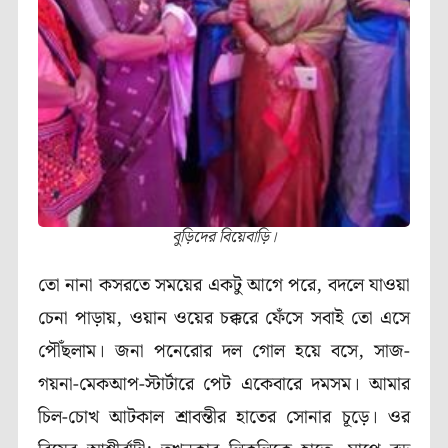
বুড়িদের বিয়েবাড়ি।
তো নানা কসরতে সময়ের একটু আগে পরে, বদলে যাওয়া
চেনা পাড়ায়, ওয়ান ওয়ের চক্করে ফেঁসে সবাই তো এসে
পৌঁছলাম। জনা পনেরোর দল গোল হয়ে বসে, সাজ-
গয়না-মেকআপ-স্টার্টারে পেট একেবারে দমসম। আমার
চিল-চোখ আটকাল শ্রাবন্তীর হাতের সোনার চূড়ে। ওর