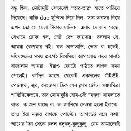
বন্ধু ছিল, মোটামুটি সেভাবেই “তার-তার” হাতে পাঠিয়ে
দিয়েছে। বাকি due সুস্মিতা দিয়ে দিল। সদ্য অবসর নিয়ে
এখন তো সে মেলা টাকার মালিক। এবার দোকান বেছে,
যেখানে ঢোকা হল, সেটা বেশ কায়দার। বললাম যে,
আমরা কেপমার নই। যত তাড়াতাড়ি; ভোর না হতেই,
দধিমঙ্গলের সময় গ্রুপেই বিসমিল্লা আপলোড করে সানাই
বাজালাম আমরা। ইরাও ফোটো পাঠতে লাগল সময়
পেলেই। ক’দিন আগে থেকেই একদলের গাঁইগুঁই-
পেটব্যথা, জ্বর, বদহজম। ঠিক যেন ক্লাস টেস্ট। সঙ্ঘমিত্রা
শান্তিনিকেতনে, তার সোনাঝুরি হোম-স্টে “মহুল” সামলাতে
ব্যস্ত। ক’জন যাচ্ছে না, তা জানিয়ে দেওয়া হলো ইরাকে।
তাও ইরা নজর রাখছে পোস্টে। আপডেট বলে কথা!
আগের দিন থেকে চলল হুলুহুলু-কুলুকুলু। যেন আমাদেরই