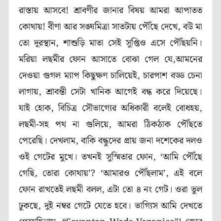
রাস্তায় আসবে! শ্রাবণীর জানার বিষয় আমরা আপাতত
কোথায়! বীণা আর সঙ্ঘমিত্রা সাতটায় পৌঁছে দেখে, বউ মা
তো দূরস্থান, শাশুড়ি মাতা সেই সুপ্তিও এসে পৌঁছয়নি।
মরিয়া লছমীর ফোন আসাতে বোঝা গেল যে,আমনের
দেওয়া গুগল ম্যাপ কিছুক্ষণ চালিয়েই, চারপাশ বড্ড চেনা
লাগায়, শ্রাবন্তী সেটা খানিক আগেই বন্ধ করে দিয়েছে।
যাই হোক, বিচিত্র সৌভাগ্যের অধিকারী বলেই বোধহয়,
লছমী-সহ পথ না গুলিয়ে, আমরা ঠিকঠাক পৌঁছতে
পেরেছি। দেখলাম, বাকি বন্ধুদের প্রায় জনা দশেকের দলও
ওই গেটের মুখে। তখনই সুস্মিতার ফোন, ‘আমি পৌঁছে
গেছি, তোরা কোথায়’? ‘আমারও পৌঁছলাম’, এই বলে
ফোন রাখতেই লছমী বলল, এটা তো ৪ নং গেট। ওরা ভুল
ঢুকছে, দুই নম্বর গেটে যেতে হবে। ভাগ্যিস আমি দেখতে