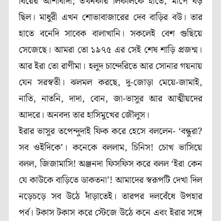
বিয়ের আশীর্বাদী; তখনকার লিকলিকে হাতে, মাপে বড়
ছিল। মাধুরী এখন শোভাবাজারের দেব বাড়ির বউ। তার
হাতে বনেদি সাবেক বালাখানি। সকলেই বেশ গুছিয়ে
সেজেছে। আমরা তো ১৯৭৫ এর সেই শেষ শাড়ি প্রজন্ম।
আর ইরা তো রাণীমা। হলুদ চান্দেরিতে আর সোনার গয়নায়
যেন সরস্বতী। ঝলমল করছে, দু-জোড়া মেয়ে-জামাই,
নাতি, নাতনি, দাদা, বোন, জা-ভাসুর আর আত্মীয়দের
আদরে। অনবদ্য তার হাসিমুখের জৌলুস।
ইরার ভাসুর তপেন্দুদাই ফিক করে হেসে বললেন- ‘বন্ধুরা?
সব ওইদিকে’। কনেকে বললাম, চিনিস! চোখ ভাসিয়ে
বলল, জিজামাসি! অঞ্জনদা ফিসফিস করে বলল ‘ইরা কেন
যে কাউকে বাড়িতে ডাকতনা’! আমাদের স্বরূপটি দেখা দিল
নড়েচড়ে সব উঠে দাঁড়াতেই। তারপর দলবেঁধে উপহার
পর্ব। টকাস টকাস করে স্টেজে উঠে কনে এবং ইরার সঙ্গে