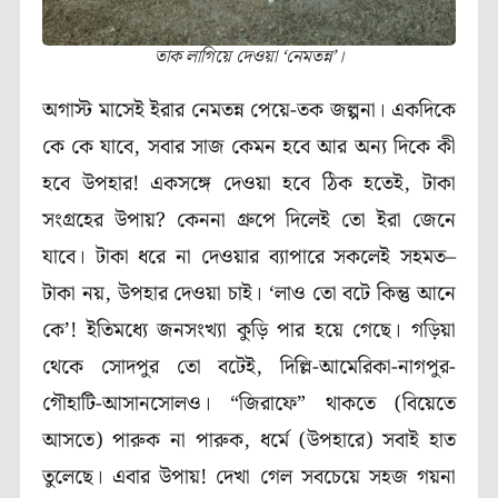
তাক লাগিয়ে দেওয়া ‘নেমতন্ন’।
অগাস্ট মাসেই ইরার নেমতন্ন পেয়ে-তক জল্পনা। একদিকে
কে কে যাবে, সবার সাজ কেমন হবে আর অন্য দিকে কী
হবে উপহার! একসঙ্গে দেওয়া হবে ঠিক হতেই, টাকা
সংগ্রহের উপায়? কেননা গ্রুপে দিলেই তো ইরা জেনে
যাবে। টাকা ধরে না দেওয়ার ব্যাপারে সকলেই সহমত–
টাকা নয়, উপহার দেওয়া চাই। ‘লাও তো বটে কিন্তু আনে
কে’! ইতিমধ্যে জনসংখ্যা কুড়ি পার হয়ে গেছে। গড়িয়া
থেকে সোদপুর তো বটেই, দিল্লি-আমেরিকা-নাগপুর-
গৌহাটি-আসানসোলও। “জিরাফে” থাকতে (বিয়েতে
আসতে) পারুক না পারুক, ধর্মে (উপহারে) সবাই হাত
তুলেছে। এবার উপায়! দেখা গেল সবচেয়ে সহজ গয়না