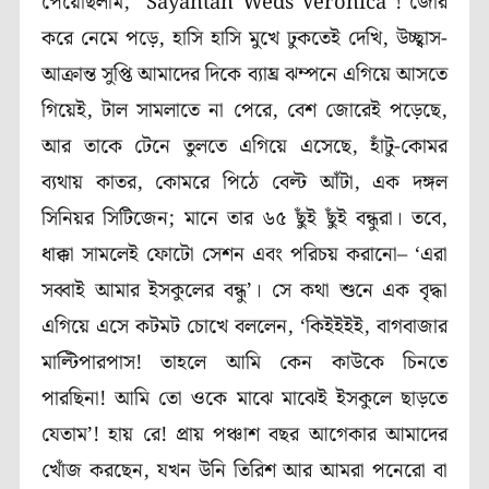
পেয়েছিলাম, “Sayantan Weds Veronica”! জোর
করে নেমে পড়ে, হাসি হাসি মুখে ঢুকতেই দেখি, উচ্ছ্বাস-
আক্রান্ত সুপ্তি আমাদের দিকে ব্যাঘ্র ঝম্পনে এগিয়ে আসতে
গিয়েই, টাল সামলাতে না পেরে, বেশ জোরেই পড়েছে,
আর তাকে টেনে তুলতে এগিয়ে এসেছে, হাঁটু-কোমর
ব্যথায় কাতর, কোমরে পিঠে বেল্ট আঁটা, এক দঙ্গল
সিনিয়র সিটিজেন; মানে তার ৬৫ ছুঁই ছুঁই বন্ধুরা। তবে,
ধাক্কা সামলেই ফোটো সেশন এবং পরিচয় করানো– ‘এরা
সব্বাই আমার ইসকুলের বন্ধু’। সে কথা শুনে এক বৃদ্ধা
এগিয়ে এসে কটমট চোখে বললেন, ‘কিইইইই, বাগবাজার
মাল্টিপারপাস! তাহলে আমি কেন কাউকে চিনতে
পারছিনা! আমি তো ওকে মাঝে মাঝেই ইসকুলে ছাড়তে
যেতাম’! হায় রে! প্রায় পঞ্চাশ বছর আগেকার আমাদের
খোঁজ করছেন, যখন উনি তিরিশ আর আমরা পনেরো বা