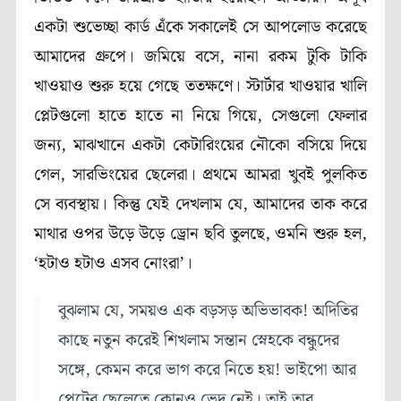
একটা শুভেচ্ছা কার্ড এঁকে সকালেই সে আপলোড করেছে
আমাদের গ্রুপে। জমিয়ে বসে, নানা রকম টুকি টাকি
খাওয়াও শুরু হয়ে গেছে ততক্ষণে। স্টার্টার খাওয়ার খালি
প্লেটগুলো হাতে হাতে না নিয়ে গিয়ে, সেগুলো ফেলার
জন্য, মাঝখানে একটা কেটারিংয়ের নৌকো বসিয়ে দিয়ে
গেল, সারভিংয়ের ছেলেরা। প্রথমে আমরা খুবই পুলকিত
সে ব্যবস্থায়। কিন্তু যেই দেখলাম যে, আমাদের তাক করে
মাথার ওপর উড়ে উড়ে ড্রোন ছবি তুলছে, ওমনি শুরু হল,
‘হটাও হটাও এসব নোংরা’।
বুঝলাম যে, সময়ও এক বড়সড় অভিভাবক! অদিতির
কাছে নতুন করেই শিখলাম সন্তান স্নেহকে বন্ধুদের
সঙ্গে, কেমন করে ভাগ করে নিতে হয়! ভাইপো আর
পেটের ছেলেতে কোনও ভেদ নেই। তাই তার