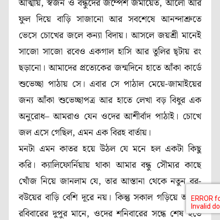
আত্মীয়, স্বজন ও বন্ধুদের জম্পেশ জমায়েত, আলো আর
ফুল দিয়ে বাড়ি সাজানো আর সবশেষে আনন্দাশ্রুতে
ভেসে চোখের জলে কন্যা বিদায়। আসলে জয়শ্রী মানেই
সাজো সাজো রবেও একগাল হাসি আর তুলির ছ্টায় রং
ছড়ানো। আমাদের প্রত্যেকের জন্মদিনে হাতে আঁকা কার্ডে
শুভেচ্ছা পাঠায় সে। এবার সে পাঠাল মেয়ে-জামাইয়ের
জন্য আঁকা শুভেচ্ছাপত্র আর হাতে লেখা বড় বিধুর এক
অনুরোধ– আমরাও যেন ওদের আশীর্বাদ পাঠাই। চোখে
জল এসে গেছিল, এমন এক বিরহ বার্তায়।
মনটা এমন কাতর হয়ে উঠল যে মনে হল একটা কিছু
করি। ক্যালিফোর্নিয়ায় থাকা আমার বন্ধু সৌম্যর কাছে
খোঁজ নিয়ে জানলাম যে, তার আস্তানা থেকে নতুন বর-
বউয়ের বাড়ি বেশি দূরে নয়। কিন্তু সকাল গড়িয়ে আমার
রবিবারের দুপুর মানে, ওদের শনিবারের সন্ধে শেষ হতে