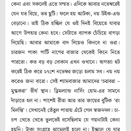
কেনা এবং সকলেই এতে সম্মত। এদিকে আবার নভেম্বরেই
যেন যত বিয়ে, তত ছুটি। ফলে হয় আটকা, নয় উইক-এন্ড
বেড়ানো। তাই ঠিক হচ্ছিল যে ওই দিনই বিয়েতে যাবার
আগে উপহার কেনা হবে। সেটাতে ব্যাপক চেঁচিয়ে বাগড়া
দিয়েছি। আবার আমাকে বাদ দিয়েও কিনবে না ওরা।
চারজন পাকা পার্টি নাগের বাজার থেকেই কিনে নিতে
পারতো। কত বড় বড় দোকান এখন ওখানে। অগত্যা হুট
করেই ঠিক করে ২৭শে নভেম্বর জড়ো হলাম সব। নয় নয়
করেও জনা বারো। সেই শ্যামবাজার আমাদের ‘চরাবরা –
মুগ্ধকরা’ তীর্থ স্থান। ড্রিমল্যান্ড নার্সিং হোম-এর সামনে
দাঁড়াতে হল না। পাশেই রীতা আর তার জায়ের বুটিক ‘রং
মিলন্তি’। সেখানেই তেঁতুল পাতায় এঁটে গেল স্বজনদল। চা-
চপ খেতে খেতে ভুলতেই বসেছিলাম যে গয়নাটাই কেনা
হয়নি। টাকা সংগ্রহে ঝামেলাই হলো না। ইস্কুলে যে যার