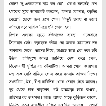
ষোল! ‘দু একজনের নাম বল তো’, একথা বলতেই বেশ
ধমকের সুরে আমাকেই বললেন, ‘মন্দার কোথায়, বড়দির
মেয়ে’? চোখে জল এসে গেল। কিছুই হারায় না তবে!
জড়িয়ে ধরে মাসিক নিয়ে ছবি তোলা হল।
বিশাল এলাকা জুড়ে বউভাতের ব্যবস্থা। একেবারে
সিনেমার সেট। বড়ছেলে বউমা তো অবাক আমাদের দল
পাকানো দেখে। তাদের নিয়ে, সাগ্রহে আর এক দফা ছবি
উঠল। হাসিমুখে আদর জানিয়ে দেখা করে গেল,
বিদেশবাসী সুপ্তির বড় বউমাটিও। আমরা খোলা জায়গায়
মস্ত এক ঘেরি বানিয়ে গোল করে বসলাম আড্ডা দিতে।
সঙ্ঘমিত্রা, ইরা, বীণা চারিদিক থেকে চেয়ার টেনে আনল।
দূর থেকে হাত নাড়লেন, বউ হাতছাড়া হয়ে যাওয়া,
প্রতিমার বর তাপসদা। আজ আমরা সাড়ে কুড়িজন কারণ,
ভিডিও কলে জয়শ্রীও হাজির হয়েছিল আড্ডায়। অপূর্ব