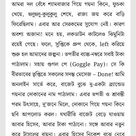
আমরা দল বেঁধে শ্যামবাজার গিয়ে গয়না কিনে, ফুচকা
খেয়ে, হুলুহুলু-কুলুকুলু শেষে, রাজ্য জয় করে বাড়ি
ফিরেছিলাম। এবার আর সেরকমের সুযোগ নেই। কারণ
অবশ্য অজানা! মনে হয়, লকডাউন কাটলেও ঝিমুনিটা
রয়েই গেছে। ফলে, সুপ্তিকে গ্রুপ থেকে, left করিয়ে
শুরু হল আমাদের জল্পনা। তপতীর ব্যাঙ্ক-নম্বরে সবাই টাকা
পাঠালাম। সহায় গুগল পে (Goggle Pay)। সে কি
বীরভাবের তৃপ্তিতে সকলের সদম্ভ মেসেজ – Done! আমি
অনলাইন সার্ভে করে, বাজেট বুঝে দু-একটা ব্র্যান্ডেড
গয়নার দোকানের নাম পাঠালাম। এবার তপতী ও শ্রাবন্তী
পরম উৎসাহে, দু’জনে মিলে, দোকানে গিয়ে গয়না কিনে
ছবি আপলোড করল। যথারীতি বাজেট বেড়ে যাওয়ায়
আবার হিসেব, আবার টাকা পাঠানো। সঙ্গে আবার নতুন
করে টাসলের বায়না। এবার হিসেব নিকেশ বুঝে নেবে