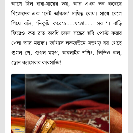
আগে ছিল বাবা-মায়ের ভয়; আর এখন ভর করেছে
নিজেদের এক ‘নেই আঁকড়া’ দায়িত্ব বোধ। সাধে রেগে
গিয়ে বলি, ‘নিকুচি করেচে…..যত্তো…… সব ‘। বাড়ি
ফিরেও কত রাত অবধি চলল সন্ধের ছবি পোস্ট করার
খেলা আর মন্তব্য। ভাগ্যিস লকডাউনে সড়গড় হয় গেছে
গুগল পে, গুগল ম্যাপ, অনলাইন শপিং, ভিডিও কল,
ড্রোন ক্যামেরার কারসাজি!