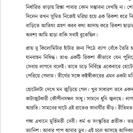
নির্ধারিত ভাড়ায় রিক্সা পাবার কোন সম্ভাবনা দেখছি না
দিলেন তখন সুমিত নিজেই মরিয়া হয়ে এক রিকশা ধরে 
বাড়িতে আতিথ্য গ্রহণ করব কথা আদায় করে রিকশা ছাড়
অবশ্য আমি ছাড়া বাকি সবাই বুঝেছিল।
প্রায় দু কিলোমিটার হাঁটার জন্য পিঠে ব্যাগ বেঁধে ত
যানবাহন নিষিদ্ধ। তাও একটি রিকশা কীভাবে যেন পুলি
সেবায় লাগবে বলেই। তাতে চড়ে নির্বিঘ্নে একেবারে হোট
পেরিয়ে গেলাম। তীর্থের সঙ্গে কষ্টস্বীকারের এমন একট
হোটেলটা দেখে মন জুড়িয়ে গেল। খুব সাধারণ তবে এক
জটাজুটধারী কৌপীনসম্বল সাধু। সামনে ধুনি জ্বলছে। ল
আরতি। সামনের ঘাটে এই রাতেও স্নানার্থীর ভীড়। রীতিমত হ
গঙ্গা এখানে মূর্তিমতী দেবী। ধর্ম ও সংস্কৃতির প্রত
ভ্যানিশ। আবার পাপ আবার ডুব। এই চলে আসছে আদিকাল থেক