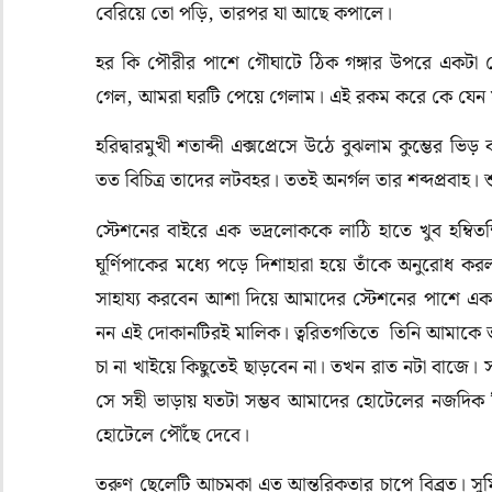
বেরিয়ে তো পড়ি, তারপর যা আছে কপালে।
হর কি পৌরীর পাশে গৌঘাটে ঠিক গঙ্গার উপরে একটা হ
গেল, আমরা ঘরটি পেয়ে গেলাম। এই রকম করে কে যেন
হরিদ্বারমুখী শতাব্দী এক্সপ্রেসে উঠে বুঝলাম কুম্ভের 
তত বিচিত্র তাদের লটবহর। ততই অনর্গল তার শব্দপ্রবাহ। শুর
স্টেশনের বাইরে এক ভদ্রলোককে লাঠি হাতে খুব হম্বিত
ঘূর্ণিপাকের মধ্যে পড়ে দিশাহারা হয়ে তাঁকে অনুরোধ ক
সাহায্য করবেন আশা দিয়ে আমাদের স্টেশনের পাশে একট
নন এই দোকানটিরই মালিক। ত্বরিতগতিতে তিনি আমাকে তা
চা না খাইয়ে কিছুতেই ছাড়বেন না। তখন রাত নটা বাজে
সে সহী ভাড়ায় যতটা সম্ভব আমাদের হোটেলের নজদিক নি
হোটেলে পৌঁছে দেবে।
তরুণ ছেলেটি আচমকা এত আন্তরিকতার চাপে বিব্রত। সুমিত