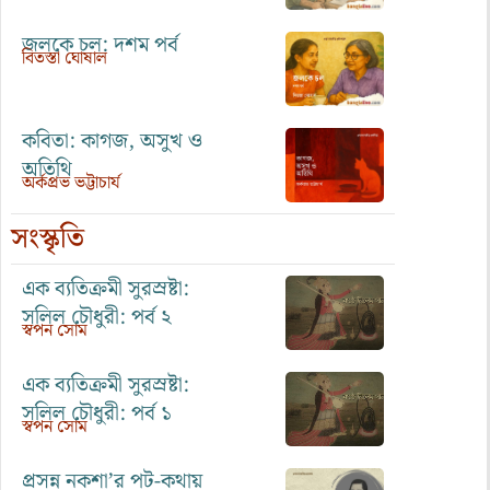
জলকে চল: দশম পর্ব
বিতস্তা ঘোষাল
কবিতা: কাগজ, অসুখ ও
অতিথি
অর্কপ্রভ ভট্টাচার্য
সংস্কৃতি
এক ব্যতিক্রমী সুরস্রষ্টা:
সলিল চৌধুরী: পর্ব ২
স্বপন সোম
এক ব্যতিক্রমী সুরস্রষ্টা:
সলিল চৌধুরী: পর্ব ১
স্বপন সোম
প্রসন্ন নকশা’র পট-কথায়