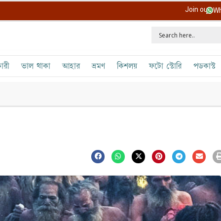
Join our
Wh
ারী
ভাল থাকা
আহার
ভ্রমণ
কিশলয়
ফটো স্টোরি
পডকাস্ট