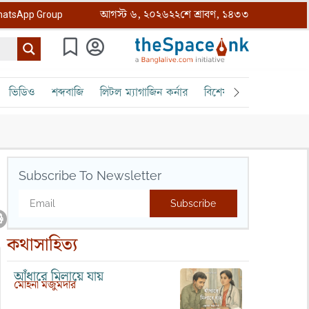
আগস্ট ৬, ২০২৬
২২শে শ্রাবণ, ১৪৩৩
atsApp Group
ভিডিও
শব্দবাজি
লিটল ম্যাগাজিন কর্নার
বিশেষ ক্রোড়পত্র
বৈঠক
Subscribe To Newsletter
Subscribe
কথাসাহিত্য
আঁধারে মিলায়ে যায়
মোহনা মজুমদার