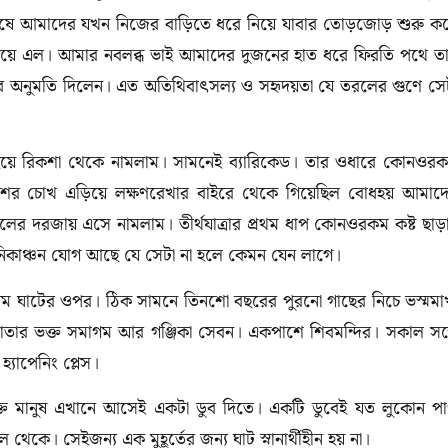
। শেষে আমাদের যখন নিজের বাড়িতে ধরে নিয়ে যাবার তোড়জোড় শুরু ক
নিয়ে এল। আমার নবলব্ধ ভাই আমাদের দুজনের হাত ধরে ফিরতি পথে ত
ার অনুমতি দিলেন। এত অতিথিবাৎসল্য ও সহৃদয়তা যে তরলের গুণে সে
ৈরি হয়ে রিকশা থেকে নামলাম। সামনেই ব্যারিকেড। তার ওধারে কোনওর
শের চোখ এড়িয়ে লক্ষণরেখার বাইরে থেকে গিয়েছিল বোধহয় আমাদ
েলের দরজায় এসে নামলাম। তীর্থযাত্রার প্রথম ধাপ কোনওরকম কষ্ট ছাড়
া মনিকাঞ্চন যোগ আছে যে সেটা না হলে কেমন যেন লাগে।
দম ঘাটের ওপর। ঠিক সামনে তিনশো বছরের পুরনো গাছের নিচে ভস্মমা
াগাতার ভক্ত সমাগম আর গঞ্জিকা সেবন। একপাশে শিবমন্দির। সকাল সন্
্যাপেনিং প্লেস।
ীক। ভক্ত মানুষ এখানে আসেই একটা ডুব দিতে। একটি ডুবেই যত লুকোন প
ে। সেইজন্য এক মুহূর্তের জন্য ঘাট স্নানার্থীহীন হয় না।