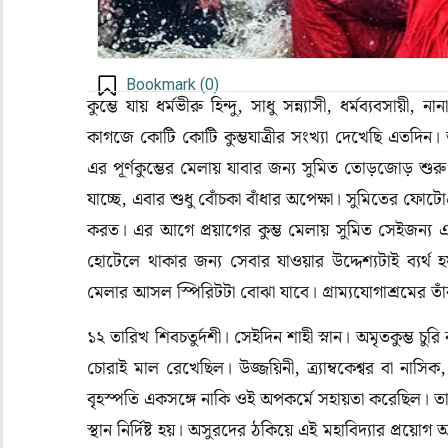
Bookmark (
0
)
কুম্ভে যায় ধর্মভীরু হিন্দু, সাধু সন্ন্যাসী, ধর্মব্যব
কাগজে কোটি কোটি কুম্ভযাত্রীর সংখ্যা দেখেছি এতদিন। ত
এর পূর্ণকুম্ভের মেলায় যাবার জন্য সুমিত তোড়জোড় শ
যাচ্ছে, এবার শুধু বোঁচকা বাঁধার অপেক্ষা। সুমিতের ফোটোগ্
করত। এর আগে প্রয়াগের কুম্ভ মেলায় সুমিত সেইজন্য এ
হোটেলে থাকার জন্য সেবার যাওয়ার উদ্দেশ্যটাই ব্যর্
মেলার আসল স্পিরিটটা বোঝা যাবে। গ্রাম্যযোগাশ্রমের তা
১২ তারিখ শিবচতুর্দশী। সেইদিন শাহী স্নান। অমৃতকুম্ভ চু
চোরাই মাল রেখেছিল। উজ্জয়িনী, ত্র্যাম্বকেশ্বর বা নাস
বৃহস্পতি একসঙ্গে নাকি ওই অপকর্মে সহায়তা করেছিল। তা
স্থান নির্দিষ্ট হয়। অসুরদের ঠকিয়ে এই মহাবিদ্যার প্রয়ো