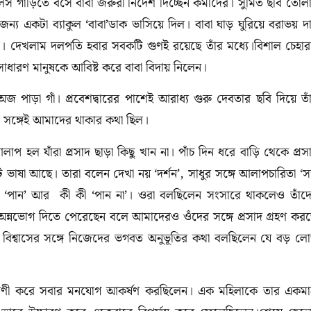
 গাড়িতে বসে বাবা জরুরী নির্দেশ দিচ্ছেন কর্মীদের। সুমিত ছবি তোল
রার জন্য একটা ব্যাকুল ‘বাবা’ডাক ভাসিয়ে দিল। বাবা ঘাড় ঘুরিয়ে বরাভয় দ
 দেখলাম দলপতি হবার সবকটি গুণই রয়েছে তাঁর মধ্যে।বিশাল চেহার
াধারণ মানুষকে আবিষ্ট করে বাবা বিদায় নিলেন।
 অজ পাড়া গাঁ। প্রবেশদ্বারের পাশেই আরাধ্য গুরু দেবতার ছবি দিয়ে তাঁ
ঁদের সঙ্গেই আমাদের থাকার কথা ছিল।
হল যাঁরা প্রসাদ ছাড়া কিছু খান না। পাঁচ দিন ধরে বাড়ি থেকে প্রস
ি ভাষা আছে। তারা বলেন দেখা নয় ‘দর্শন’, সাধুর সঙ্গে আলাপচারিতা ‘সঙ
 কী ‘পান’ আর কী কী ‘পান না’। ওরা বলছিলেন সংসারে থাকলেও তাঁদ
অন্নভোগ দিতে পেরেছেন বলে আমাদেরও ওঁদের সঙ্গে প্রসাদ গ্রহণ কর
বিশ্বাসের সঙ্গে নিজেদের ভগবত অনুভূতির কথা বলছিলেন যে বড় ল
ৎবাণী করে সবার মনযোগ আকর্ষণ করছিলেন। এক মহিলাকে তার একমাত