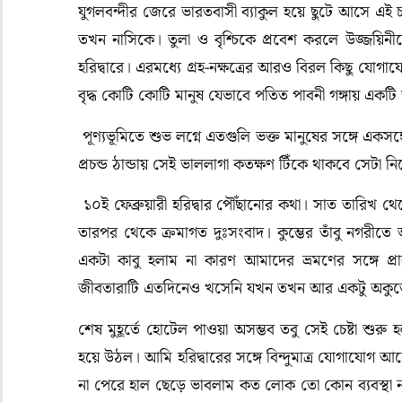
যুগলবন্দীর জেরে ভারতবাসী ব্যাকুল হয়ে ছুটে আসে এই চার
তখন নাসিকে। তুলা ও বৃশ্চিকে প্রবেশ করলে উজ্জয়িন
হরিদ্বারে। এরমধ্যে গ্রহ-নক্ষত্রের আরও বিরল কিছু যোগা
বৃদ্ধ কোটি কোটি মানুষ যেভাবে পতিত পাবনী গঙ্গায় একটি 
পূণ্যভূমিতে শুভ লগ্নে এতগুলি ভক্ত মানুষের সঙ্গে একসঙ
প্রচন্ড ঠান্ডায় সেই ভাললাগা কতক্ষণ টিঁকে থাকবে সেটা 
১০ই ফেব্রুয়ারী হরিদ্বার পৌঁছানোর কথা। সাত তারিখ 
তারপর থেকে ক্রমাগত দুঃসংবাদ। কুম্ভের তাঁবু নগরীত
একটা কাবু হলাম না কারণ আমাদের ভ্রমণের সঙ্গে প্রা
জীবতারাটি এতদিনেও খসেনি যখন তখন আর একটু অকুত
শেষ মুহূর্তে হোটেল পাওয়া অসম্ভব তবু সেই চেষ্টা শুরু 
হয়ে উঠল। আমি হরিদ্বারের সঙ্গে বিন্দুমাত্র যোগাযোগ আছ
না পেরে হাল ছেড়ে ভাবলাম কত লোক তো কোন ব্যবস্থা 