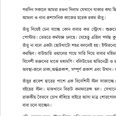
পরদিন সকালে আমরা রওনা দিলাম যেখানে থাকার কথা ছিল
আমলা ও নানা প্রশাসনিক কাজের হরেক রকম তাঁবু।
তাঁবু দিয়েই চেনা যাচ্ছে কোন বাবার কত স্ট্রেংথ। শুরুতে
পোস্টার। ভেতরে কর্মযজ্ঞ চলছে। যেহেতু এপ্রিল পর্যন্ত ক
তাঁবু না বলে একটা ছোটখাটো শহর বললেই হয়। ইন্টারনে
করছিল। বাউন্ডারি ওয়ালের গায়ে সারি দিয়ে বাবার মহি
বিদেশী ভক্তদের মাঝে মধ্যমণি। বলিউডের অভিনেত্রী ও 
অবস্থা-জলে ঢাকা,অর্দ্ধপ্রকাশ, সম্পূর্ণ প্রকাশ এবং উত্থান
তাঁবুর প্রবেশ দ্বারের পাশে এক বিদেশিনী স্টল সাজাচ্ছে
বইয়ের স্টল। মাঝখানে বিরাট কনফারেন্স হল। সেখানে ব
রাজকীয় বৈভবে চোখ ধাঁধিয়ে বাইরে আসা মাত্র শোরগোল শু
বাবা চলে যাচ্ছেন।