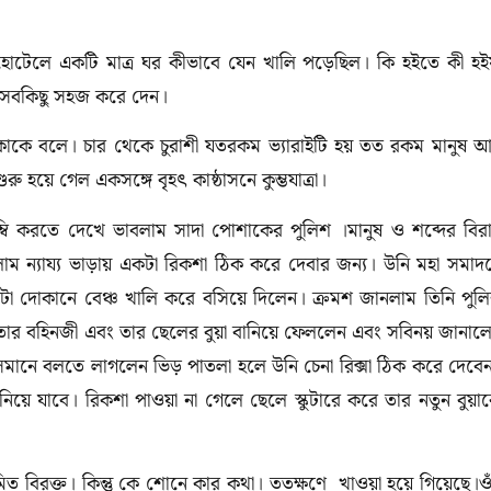
োটেলে একটি মাত্র ঘর কীভাবে যেন খালি পড়েছিল। কি হইতে কী হই
 সবকিছু সহজ করে দেন।
ভিড় কাকে বলে। চার থেকে চুরাশী যতরকম ভ্যারাইটি হয় তত রকম মানুষ 
ু হয়ে গেল একসঙ্গে বৃহৎ কাষ্ঠাসনে কুম্ভযাত্রা।
ম্বি করতে দেখে ভাবলাম সাদা পোশাকের পুলিশ ।মানুষ ও শব্দের বির
রলাম ন্যায্য ভাড়ায় একটা রিকশা ঠিক করে দেবার জন্য। উনি মহা সমাদ
া দোকানে বেঞ্চ খালি করে বসিয়ে দিলেন। ক্রমশ জানলাম তিনি পুল
র বহিনজী এবং তার ছেলের বুয়া বানিয়ে ফেললেন এবং সবিনয় জানাল
। সমানে বলতে লাগলেন ভিড় পাতলা হলে উনি চেনা রিক্সা ঠিক করে দেবে
য়ে যাবে। রিকশা পাওয়া না গেলে ছেলে স্কুটারে করে তার নতুন বুয়া
 বিরক্ত। কিন্তু কে শোনে কার কথা। ততক্ষণে খাওয়া হয়ে গিয়েছে।ও