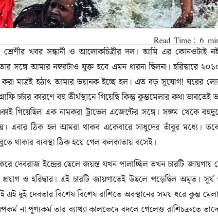
সায়ী, নানা শ্রেণীর খবর সন্ধানী ও আলোকচিত্রীর দল। আমি এর কোনওটাই ন
ার সঙ্গে আমার নম্বরটাও যুক্ত হবে এমন ধারনা ছিলনা। হরিদ্বারে ২০১
ুরু করা মাত্রই হঠাৎ আমার ভয়ানক ইচ্ছে হল। এত বড় সুযোগ! ঘরের ল
রাফি চর্চার কারণে বহু তীর্থস্থানে গিয়েছি কিন্তু কুম্ভমেলার কথা ভাবতেই 
কাই গিয়েছিল এক নামকরা ট্রাভেল এজেন্টের সঙ্গে। সঙ্গম থেকে বহুদূ
থ হয়। এবার ঠিক হল আমরা থাকব একেবারে সাধুদের তাঁবুর মধ্যে। তব
ঁবুতে থাকার ব্যবস্থা ঠিক হয়ে গেল কলকাতায় বসেই।
রি করে দেবরাজ ইন্দ্রের ছেলে জয়ন্ত যখন পালাচ্ছিল তখন চারটি জায়গায় 
িক, প্রয়াগ ও হরিদ্বার। এই চারটি জায়গাতেই উছলে পড়েছিল অমৃত। সূর্য
ই এই দুই দেবতার বিশেষ বিশেষ রাশিতে অবস্থানের সময় ধরে কুম্ভ মেল
গ অপকর্ম না পূণ্যকর্ম তার ব্যাখ্যা কালভেদে বদলে গেলেও রাশিচক্রতে তাদ