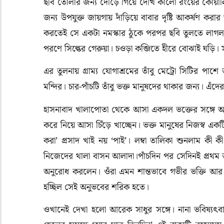
ছবি তোলার জন্য দৌড়ে গিয়ে দেখি কালো রংয়ের কোয়ালিস
জন্য উপযুক্ত জায়গায় দাঁড়িয়ে বাবার দৃষ্টি আকর্ষণ ক
করতেই সে একটা নমস্কার ঠুকে পরপর ছবি তুলতে লাগল।
পরণে সিল্কের গেরুয়া। চওড়া কব্জিতে হীরে বোঝাই ঘড়ি। স
এর তুলনায় গ্রাম্য যোগাশ্রমের তাঁবু মেট্রো সিটির পাশে
মন্দির। চার-পাঁচটি তাঁবু ভক্ত মানুষদের থাকার জন্য। এ
হাসনাবাদ খালাপোতা থেকে আসা একদল ভক্তের সঙ্গে আলাপ 
করে নিয়ে আসা চিঁড়ে খাচ্ছেন। ভক্ত মানুষের নিজস্ব একট
করা’ প্রসাদ খাই নয় ‘পাই’। লম্বা তালিকা শুনলাম কী
নিজেদের থালা বাসন আলাদা।পাঁচদিন পর সেদিনই প্রথম 
অনুরোধ করলেন। ওঁরা এমন শান্তভাবে গভীর ভক্তি আর 
হচ্ছিল সেই অনুভবের শরিক হতে।
ওখানেই দেখা হলো আরেক সাধুর সঙ্গে। নানা ভবিষ্য