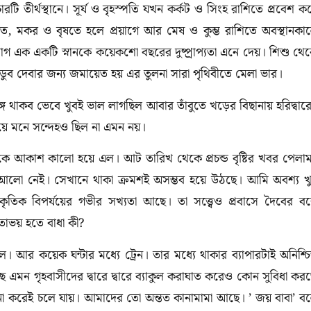
টি তীর্থস্থানে। সূর্য ও বৃহস্পতি যখন কর্কট ও সিংহ রাশিতে প্রবেশ ক
ীতে, মকর ও বৃষতে হলে প্রয়াগে আর মেষ ও কুম্ভ রাশিতে অবস্থানকা
যোগ এক একটি স্নানকে কয়েকশো বছরের দুষ্প্রাপ্যতা এনে দেয়। শিশু থে
ডুব দেবার জন্য জমায়েত হয় এর তুলনা সারা পৃথিবীতে মেলা ভার।
্গে থাকব ভেবে খুবই ভাল লাগছিল আবার তাঁবুতে খড়ের বিছানায় হরিদ্বার
নিয়ে মনে সন্দেহও ছিল না এমন নয়।
থেকে আকাশ কালো হয়ে এল। আট তারিখ থেকে প্রচন্ড বৃষ্টির খবর পেলা
ে আলো নেই। সেখানে থাকা ক্রমশই অসম্ভব হয়ে উঠছে। আমি অবশ্য খ
কৃতিক বিপর্যয়ের গভীর সখ্যতা আছে। তা সত্ত্বেও প্রবাসে দৈবের ব
োভয় হতে বাধা কী?
হল। আর কয়েক ঘন্টার মধ্যে ট্রেন। তার মধ্যে থাকার ব্যাপারটাই অনিশ্চ
ে এমন গৃহবাসীদের দ্বারে দ্বারে ব্যাকুল করাঘাত করেও কোন সুবিধা কর
না করেই চলে যায়। আমাদের তো অন্তত কানামামা আছে। ’ জয় বাবা’ ব