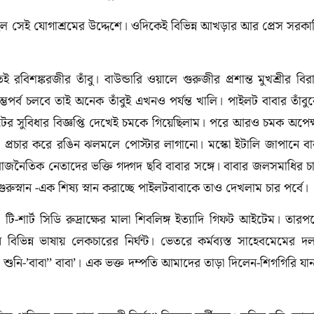
 সেই যোগাশ্রমের উদ্দেশে। ওদিকেই বিভিন্ন আখড়ার আর প্রেস সরকা
ই রবিশঙ্করজীর তাঁবু। বাউন্ডারি ওয়ালে গুরুজীর প্রশান্ত মুখশ্রীর বির
ুম্ভপর্ব চলবে তাই অনেক তাঁবুই এখনও পর্যন্ত খালি। পাইলট বাবার তাঁবু
টের সুবিধার বিজ্ঞপ্তি দেখেই চমকে গিয়েছিলাম। পরে আরও চমক অপেক্
মা প্রচার করে রঙিন ঝলমলে পোস্টার লাগানো। মস্কো ইটালি জাপানে বা
রাজনৈতিক নেতাদের ভক্তি গদ্গদ ছবি বাবার সঙ্গে। বাবার জলসমাধির চ
। গুরুস্নান -এক শিষ্য স্নান করাচ্ছে পাইলটবাবাকে তাও দেখলাম চার পর্বে।
। টি-শার্ট সিডি রুদ্রাক্ষের মালা শিবলিঙ্গ ইত্যাদি গিফট আইটেম। তারপ
িভিন্ন ভাষায় লেকচারের নির্ঘন্ট। ভেতরে কর্মব্যস্ত সাহেবমেমের দ
নি-’বাবা’’ বাবা’। এক ভক্ত দম্পতি আমাদের তাড়া দিলেন-শিগগিরি যা