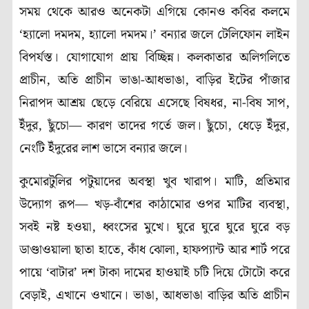
সময় থেকে আরও অনেকটা এগিয়ে কোনও কবির কলমে
‘হ্যালো দমদম, হ্যালো দমদম।’ বন্যার জলে টেলিফোন লাইন
বিপর্যস্ত। যোগাযোগ প্রায় বিচ্ছিন্ন। কলকাতার অলিগলিতে
প্রাচীন, অতি প্রাচীন ভাঙা-আধভাঙা, বাড়ির ইটের পাঁজার
নিরাপদ আশ্রয় ছেড়ে বেরিয়ে এসেছে বিষধর, না-বিষ সাপ,
ইঁদুর, ছুঁচো— কারণ তাদের গর্তে জল। ছুঁচো, ধেড়ে ইঁদুর,
নেংটি ইঁদুরের লাশ ভাসে বন্যার জলে।
কুমোরটুলির পটুয়াদের অবস্থা খুব খারাপ। মাটি, প্রতিমার
উদ্যোগ রূপ— খড়-বাঁশের কাঠামোর ওপর মাটির ব্যবস্থা,
সবই নষ্ট হওয়া, ধ্বংসের মুখে। ঘুরে ঘুরে ঘুরে ঘুরে বড়
ডাণ্ডাওয়ালা ছাতা হাতে, কাঁধ ঝোলা, হাফপ্যান্ট আর শার্ট পরে
পায়ে ‘বাটার’ দশ টাকা দামের হাওয়াই চটি দিয়ে টোটো করে
বেড়াই, এখানে ওখানে। ভাঙা, আধভাঙা বাড়ির অতি প্রাচীন