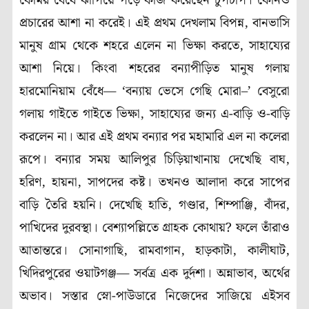
কোমর বেঁধে ঝাঁপিয়ে পড়ে কাজ করেছেন চুপচাপ। কোনও
প্রচারের আশা না করেই। এই প্রথম দেখলাম বিপন্ন, বানভাসি
মানুষ গ্রাম থেকে শহরে এলেন না ভিক্ষা করতে, সাহায্যের
আশা নিয়ে। কিংবা শহরের বন্যাপীড়িত মানুষ গলায়
হারমোনিয়াম বেঁধে— ‘বন্যায় ভেসে গেছি মোরা–’ বেসুরো
গলায় গাইতে গাইতে ভিক্ষা, সাহায্যের জন্য এ-বাড়ি ও-বাড়ি
করলেন না। আর এই প্রথম বন্যার পর মহামারি এল না কলেরা
রূপে। বন্যার সময় আলিপুর চিড়িয়াখানায় দেখেছি বাঘ,
হরিণ, হায়না, সাপদের কষ্ট। তখনও আলাদা করে সাপের
বাড়ি তৈরি হয়নি। দেখেছি হাতি, গণ্ডার, শিম্পাঞ্জি, বাঁদর,
পাখিদের দুরবস্থা। বেশ্যাপল্লিতে গ্রাহক কোথায়? ফলে তাঁরাও
আতান্তরে। সোনাগাছি, রামবাগান, হাড়কাটা, কালীঘাট,
খিদিরপুরের ওয়াটগঞ্জ— সর্বত্র এক দুর্দশা। অন্নাভাব, অর্থের
অভাব। সস্তার স্নো-পাউডারে নিজেদের সাজিয়ে এইসব