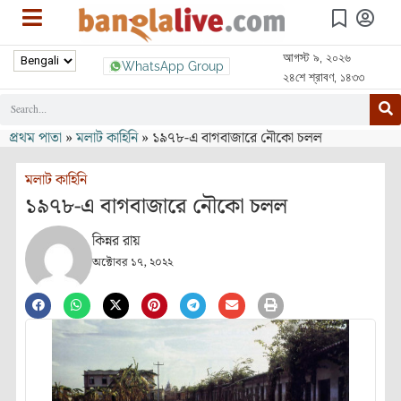
আগস্ট ৯, ২০২৬
WhatsApp Group
২৪শে শ্রাবণ, ১৪৩৩
প্রথম পাতা
»
মলাট কাহিনি
»
১৯৭৮-এ বাগবাজারে নৌকো চলল
মলাট কাহিনি
১৯৭৮-এ বাগবাজারে নৌকো চলল
কিন্নর রায়
অক্টোবর ১৭, ২০২২