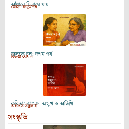
আঁধারে মিলায়ে যায়
মোহনা মজুমদার
জলকে চল: দশম পর্ব
বিতস্তা ঘোষাল
কবিতা: কাগজ, অসুখ ও অতিথি
অর্কপ্রভ ভট্টাচার্য
সংস্কৃতি