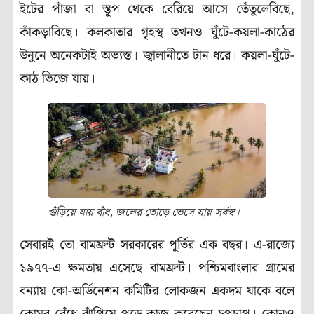
ইটের পাঁজা বা স্তূপ থেকে বেরিয়ে আসে তেঁতুলেবিছে,
কাঁকড়াবিছে। কলকাতার গৃহস্থ তখনও ঘুঁটে-কয়লা-কাঠের
উনুনে অনেকটাই অভ্যস্ত। জ্বালানীতে টান ধরে। কয়লা-ঘুঁটে-
কাঠ ভিজে যায়।
গুঁড়িয়ে যায় বাঁধ, জলের তোড়ে ভেসে যায় সর্বস্ব।
সেবারই তো বামফ্রন্ট সরকারের পূর্তির এক বছর। এ-রাজ্যে
১৯৭৭-এ ক্ষমতায় এসেছে বামফ্রন্ট। পশ্চিমবাংলার গ্রামের
বন্যায় কো-অর্ডিনেশন কমিটির লোকজন একদম যাকে বলে