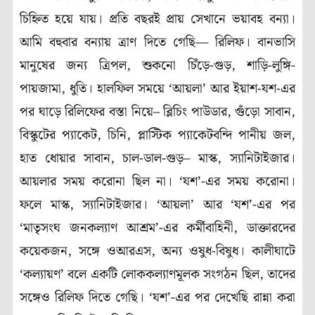
চিহ্নিত হয়ে যায়। প্রতি বছরই প্রায় সেখানে ভয়াবহ বন্যা।
আমি বহুবার বন্যায় ত্রাণ দিতে গেছি— রিলিফ। বানভাসি
মানুষের জন্য ত্রিপল, শুকনো চিঁড়ে-গুড়, শাড়ি-লুঙ্গি-
পায়জামা, ধুতি। হালফিল সময়ে ‘আয়লা’ আর ইয়াশ-যশ-এর
পর ঘাড়ে রিলিফের বস্তা নিয়ে– ব্লিচিং পাউডার, গুঁড়ো সাবান,
বিস্কুটের প্যাকেট, চিনি, প্লাস্টিক প্যাকেটবন্দি পানীয় জল,
হাত ধোয়ার সাবান, চাল-ডাল-গুড়– মাস্ক, স্যানিটাইজার।
আয়লার সময় করোনা ছিল না। ‘যশ’-এর সময় করোনা।
ফলে মাস্ক, স্যানিটাইজার। ‘আয়লা’ আর ‘যশ’-এর পর
‘মাতৃসংঘ জনকল্যাণ আশ্রম’-এর কর্মীবাহিনী, ডাক্তারদের
কয়েকজন, সঙ্গে ওআরএস, অন্য ওষুধ-বিষুধ। কালীঘাটে
‘কল্যায়ণ’ বলে একটি লোককল্যাণমূলক সংগঠন ছিল, তাদের
সঙ্গেও রিলিফ দিতে গেছি। ‘যশ’-এর পর দেখেছি রান্না করা