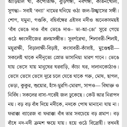
আড়িয়াল খাঁ, কপোতাক্ষ, বুড়িগঙ্গা, নবগঙ্গা, কীর্তনখোলা,
সুগন্ধা– সবাই ‘বন্যা’ নামের ঘনিয়ে ওঠা জল-উচ্ছ্বাসের সঙ্গী।
শোণ, যমুনা, গণ্ডকি, বহির্বঙ্গের এইসব নদীও অনেকসময়ই
‘বাঁধ ভেঙে দাও বাঁধ ভেঙে দাও– ভা-আ-ঙো’ সুরে গেয়ে
ওঠে ধ্বংসবীজের প্রলয়সঙ্গীত। সুবর্ণরেখা, শিলাবতী-শিলাই,
ময়ূরাক্ষী, বিড়ালাক্ষী-বিড়াই, কংসাবতী-কাঁসাই, মুণ্ডেশ্বরী—
সকলেই থাকে নদীনৃত্যে স্রোত ভাসানিয়া মারণ গানে। ভেঙে
যায় ভেসে যায় মানুষের ঘরবাড়ি, কাঁচা ঘর, দালানকোঠাও।
ভেসে ভেসে ভেসে দূরে চলে যেতে থাকে গরু, মোষ, ছাগল,
ভেড়া, কুকুর, শুয়োর, হাঁস-মুরগি-মোরগ, সাপও— বিষাক্ত ও
নির্বিষ। সকলের বাসা-গর্তেই জল ঢুকেছে। কেউ আর নিরাপদ
নয়। বড় বড় বাঁধ দিয়ে নদীকে, নদকে পোষ মানানো যায় না।
ফরাক্কা ব্যারেজ বা ফরাক্কা বাঁধ তার সবচেয়ে বড় প্রমাণ। বড়
বাঁধে নদ-নদী ক্রমশ ক্ষয়ে যায়। হয়ে ওঠে বিদ্রোহী। তখনই