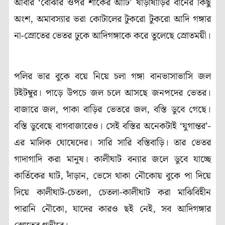
আবার ‘বোঝার ওপর শাকের আঁটি’ ষাঁড়াষাঁড়ির বানের কিছু
অংশ, অমাবস্যার ভরা কোটালের টুকরো টুকরো আদি গঙ্গার
না-স্রোতের ভেতর ঢুকে আদিগঙ্গাকে করে তুলেছে স্রোতময়ী।
পলির ভার বুকে বয়ে নিয়ে চলা গঙ্গা বানভাসাভাসি জল
টইটম্বুর। পাড়ে উপচে জল চলে আসছে জনপদের ভেতর।
বাজারে জল, পাকা বাড়ির ভেতরে জল, বস্তি ডুবে গেছে।
বস্তি ডুবেছে বাগবাজারেও। সেই বস্তির অনেকটাই ‘যুগান্তর’-
এর মালিক ঘোষেদের। সারি সারি বস্তিবাড়ি। তার ভেতর
গাদাগাদি করা মানুষ। কালীঘাট বন্যার জলে ডুবে যাচ্ছে
কার্তিকের ঘাট, দাঁড়ান, ভেসে থাকা নৌকোয় বুকে পা দিয়ে
দিয়ে কালীঘাট-চেতলা, চেতলা-কালীঘাট করা মাঝিবিহীন
পারানি নৌকো, যাদের কারও ছই নেই, সব আদিগঙ্গার