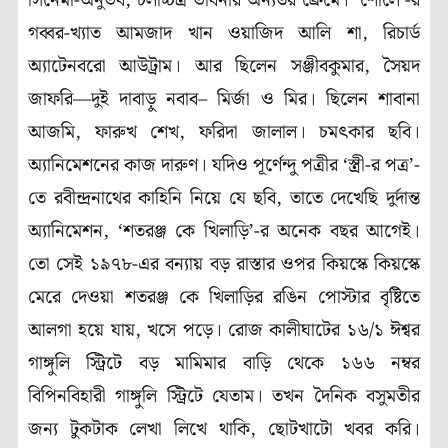
সিনেমা-অনুভব, চলচ্চিত্র ভাবনার অন্যতর ফ্রেমে। ‘শোলে’-র
গব্বর-খ্যাত আমজাদ খান ওয়াজিদ আলি শা, রিচার্ড
অ্যাটেনবরো আউট্রাম। আর ছিলেন সঞ্জীবকুমার, সৈয়দ
জাফরি—দুই দাবাড়ু নবাব– মির্জা ও মির। ছিলেন শাবানা
আজমি, ফারুখ শেখ, ফরিদা জালাল। চমৎকার ছবি।
অ্যানিমেশনের কাজ দারুণ। যদিও পূর্ণেন্দু পত্রীর ‘স্ত্রী-র পত্র’-
তে রবীন্দ্রনাথের কাহিনি নিয়ে যে ছবি, তাতে দেখেছি দুর্দান্ত
অ্যানিমেশন, ‘শতরঞ্জ কে খিলাড়ি’-র অনেক বছর আগেই।
তো সেই ১৯৭৮-এর বন্যায় বড় রাস্তার ওপর কিয়স্কে কিয়স্কে
মেরে দেওয়া শতরঞ্জ কে খিলাড়ির রঙিন পোস্টার বৃষ্টিতে
আলগা হয়ে যায়, খসে পড়ে। রোজ কালীঘাটের ১৬/১ ঈশ্বর
গাঙ্গুলি স্ট্রিটে বড় মামিমার বাড়ি থেকে ১৬৬ নম্বর
বিপিনবিহারী গাঙ্গুলি স্ট্রিটে যেতাম। তখন দৈনিক বসুমতীর
জন্য টুকটাক লেখা লিখে থাকি, ছোটখাটো খবর করি।