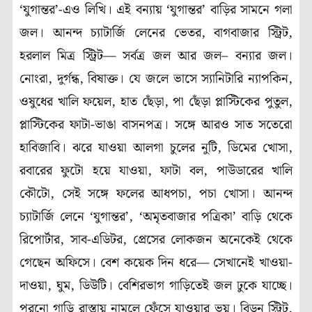
‘যুগান্তর’-এও লিখি। এই বন্যায় ‘যুগান্তর’ বাড়ির সামনে গলা
জল। আনন্দ চ্যাটার্জি লেনের ভেতর, বাগবাজার স্ট্রিট,
হরলাল মিত্র স্ট্রিট— সর্বত্র জল আর জল– বন্যার জল।
নোংরা, দুর্গন্ধ, বিষাক্ত। যে জলে ভাসে স্যানিটারি ন্যাপকিন,
ওষুধের খালি ফয়েল, হাত ছেঁড়া, পা ছেঁড়া প্লাস্টিকের পুতুল,
প্লাস্টিকের ফাটা-ভাঙা বাসনপত্র। সঙ্গে আরও সাত সতেরো
হাবিজাবি। ঝরে যাওয়া আলগা চুলের নুটি, ডিমের খোসা,
রবারের ফুটো হয়ে যাওয়া, ফাটা বল, পাউডারের খালি
কৌটো, সেই সঙ্গে ফলের আধপচা, পচা খোসা। আনন্দ
চ্যাটার্জি লেনে ‘যুগান্তর’, ‘অমৃতবাজার পত্রিকা’ বাড়ি থেকে
রিপোর্টার, সাব-এডিটর, প্রেসের লোকজন অনেকেই থেকে
গেছেন অফিসে। বেশ কয়েক দিন ধরে— সেখানেই খাওয়া-
দাওয়া, ঘুম, ডিউটি। বেশিরভাগ গাড়িতেই জল ঢুকে যাচ্ছে।
পুরনো গাড়ি রাস্তায় নামলে ফেঁসে যাওয়ার ভয়। বিডন স্ট্রিট,