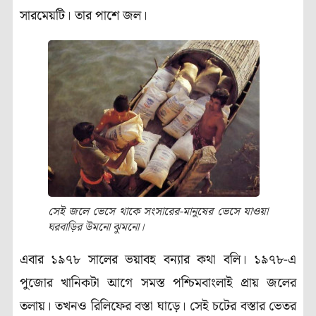
সারমেয়টি। তার পাশে জল।
সেই জলে ভেসে থাকে সংসারের-মানুষের ভেসে যাওয়া
ঘরবাড়ির উমনো ঝুমনো।
এবার ১৯৭৮ সালের ভয়াবহ বন্যার কথা বলি। ১৯৭৮-এ
পুজোর খানিকটা আগে সমস্ত পশ্চিমবাংলাই প্রায় জলের
তলায়। তখনও রিলিফের বস্তা ঘাড়ে। সেই চটের বস্তার ভেতর