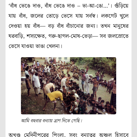
‘বাঁধ ভেঙে দাও, বাঁধ ভেঙে দাও – ভা-আ-ঙো…’। গুঁড়িয়ে
যায় বাঁধ, জলের তোড়ে ভেসে যায় সর্বস্ব। লকগেট খুলে
দেওয়া হয় বাঁধ— বড় বাঁধ বাঁচানোর জন্য। তখন মানুষের
ঘরবাড়ি, শস্যক্ষেত, গরু-ছাগল-মোষ-ভেড়া— সব জলস্রোতে
ভেসে যাওয়া ভাঙা খেলনা।
আমি বহুবার বন্যায় ত্রাণ দিতে গেছি।
অখণ্ড মেদিনীপুরের পিংলা, সবং বন্যাতুর অঞ্চল হিসাবে