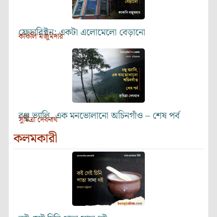
ফ্রেডারিক্টন: একটা এলোমেলো বেড়ানো
কাকলি মজুমদার
রঞ্জু ভ্যালি, এক মনভোলানো অচিনগাঁও – শেষ পর্ব
সুমিত্রা দেবনাথ
কলমকারী