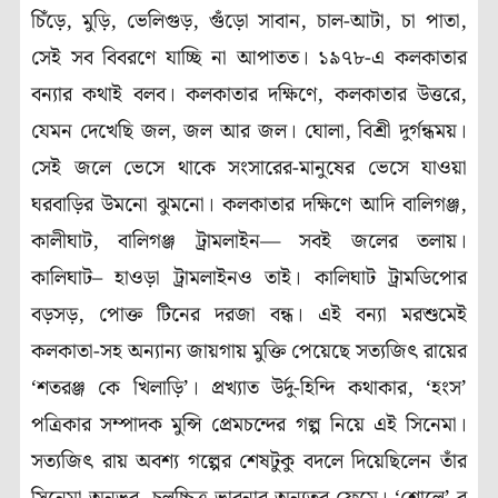
চিঁড়ে, মুড়ি, ভেলিগুড়, গুঁড়ো সাবান, চাল-আটা, চা পাতা,
সেই সব বিবরণে যাচ্ছি না আপাতত। ১৯৭৮-এ কলকাতার
বন্যার কথাই বলব। কলকাতার দক্ষিণে, কলকাতার উত্তরে,
যেমন দেখেছি জল, জল আর জল। ঘোলা, বিশ্রী দুর্গন্ধময়।
সেই জলে ভেসে থাকে সংসারের-মানুষের ভেসে যাওয়া
ঘরবাড়ির উমনো ঝুমনো। কলকাতার দক্ষিণে আদি বালিগঞ্জ,
কালীঘাট, বালিগঞ্জ ট্রামলাইন— সবই জলের তলায়।
কালিঘাট– হাওড়া ট্রামলাইনও তাই। কালিঘাট ট্রামডিপোর
বড়সড়, পোক্ত টিনের দরজা বন্ধ। এই বন্যা মরশুমেই
কলকাতা-সহ অন্যান্য জায়গায় মুক্তি পেয়েছে সত্যজিৎ রায়ের
‘শতরঞ্জ কে খিলাড়ি’। প্রখ্যাত উর্দু-হিন্দি কথাকার, ‘হংস’
পত্রিকার সম্পাদক মুন্সি প্রেমচন্দের গল্প নিয়ে এই সিনেমা।
সত্যজিৎ রায় অবশ্য গল্পের শেষটুকু বদলে দিয়েছিলেন তাঁর