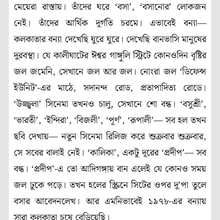
মেয়েরা রাস্তায়। তাঁদের ঘরে ‘বসা’, ‘বসানোর’ লোকজন
নেই। তাঁদের আর্থিক দুর্গতি চরমে। এভাবেই বন্যা—
কলকাতার বন্যা দেখেছি ঘুরে ঘুরে। দেখেছি বানভাসি মানুষের
দুরবস্থা। যে কালীঘাটের ঈশ্বর গাঙ্গুলি স্ট্রিটে কোনওদিন বৃষ্টির
জল জমেনি, সেখানে জল আর জল। নোংরা জল ‘ডিফেন্স
ইউনিট’-এর মাঠে, সদানন্দ রোড, প্রতাপাদিত্য রোডে।
‘উজ্জ্বলা’ সিনেমা তখনও চালু, সেখানে শো বন্ধ। ‘বসুশ্রী’,
‘ভারতী’, ‘ইন্দিরা’, ‘বিজলী’, ‘পূর্ণ’, ‘রূপালী’— সব হল তখন
ছবি দেখায়— নতুন সিনেমা রিলিজ করে শুক্রবার শুক্রবার,
সে সবের বালাই নেই। ‘কালিকা’, একটু দূরের ‘প্রদীপ’— সব
বন্ধ। ‘প্রদীপ’-এ তো আদিগঙ্গায় বান এলেই যে কোনও সময়
জল ঢুকে পড়ে। তখন হলের স্ক্রিনে সিটের ওপর দু’পা তুলে
বসার আবেদনলেখ। আর এমনিভাবেই ১৯৭৮-এর বন্যায়
সারা কলকাতা চষে বেড়িয়েছি।