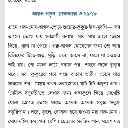
স্রোতের গভীরে।
আরও পড়ুন: প্লাবনধারা ও ১৯৭৮
গ্রামে গরু-মোষ-ছাগল-ভেড়া-শুয়োর-কুকুর-হাঁস-মুরগি— সব
ভাসে। ভেসে যায় সর্বগ্রাসী বন্যায়। মারা যায় জলে ভেসে
গিয়ে, খাদ্য না পেয়ে। গরু-ছাগল মোষেদের জন্য তো আর
রিলিফের চিঁড়ে-গুড়, মুড়ি, চাল, আসে না, ফলে যা হওয়ার
তাই হয়। গো মড়ক লাগে বন্যার পর। শহরে জলে কুকুর
মরে। মরা কুকুরের পচা গন্ধে বাতাস ভারী। ভেসে যায়
সারমেয়-শব। গঙ্গায় তখন ভরাস্রোত। ঘাট-টাট অদৃশ্য প্রায়।
‘দৈনিক বসুমতী’তে লেখার জন্য গঙ্গাকূলে গিয়ে দেখেছি
ঘোলা স্রোতে ভেসে যাচ্ছে অনেক অনেক সবুজ সবুজ
কচুরিপানা। পচে, ফুলে, ঢোসকা হয়ে যাওয়া মরা গরু-মোষ।
মোষ-মহিষ কম, গরু বেশি। চেতলার সবজিবাগান, মহেশ দত্ত