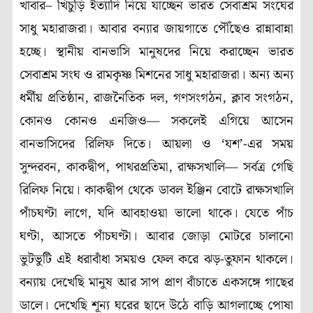
খাবার– খিচুড়ি ইত্যাদি নিয়ে যাচ্ছেন ভারত সেবাশ্রম সংঘের
সাধু মহারাজরা। আবার বন্যার জায়গাতে পৌঁছেও রান্নাবান্না
হচ্ছে। স্থানীয় বানভাসি মানুষদের নিয়ে করাচ্ছেন ভারত
সেবাশ্রম সংঘ ও রামকৃষ্ণ মিশনের সাধু মহারাজরা। অন্য অন্য
ধর্মীয় প্রতিষ্ঠান, রাজনৈতিক দল, গণসংগঠন, ক্লাব সংগঠন,
কোনও কোনও এনজিও— সকলেই এগিয়ে আসেন
বানভাসিদের রিলিফ দিতে। আয়লা ও ‘যশ’-এর সময়
সুন্দরবন, কাকদ্বীপ, পাথরপ্রতিমা, রাক্ষসখালি— সর্বত্র গেছি
রিলিফ নিয়ে। কাকদ্বীপ থেকে ডাবল ইঞ্জিন বোটে রাক্ষসখালি
পাঁচঘণ্টা লাগে, যদি আবহাওয়া ভালো থাকে। যেতে পাঁচ
ঘণ্টা, আসতে পাঁচঘণ্টা। আবার জোড়া মোটরে চালানো
ভুটভুটি এই ধরাবাঁধা সময়ও ফেল করে ঝড়-তুফান থাকলে।
বন্যায় দেখেছি মানুষ আর সাপ প্রাণ বাঁচাতে একসঙ্গে গাছের
ডালে। দেখেছি শূন্য ঘরের ছাদে উঠে বাড়ি আগলাচ্ছে পোষা