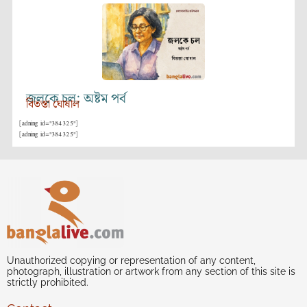
জলকে চল: অষ্টম পর্ব
বিতস্তা ঘোষাল
[adning id="384325"]
[adning id="384325"]
Unauthorized copying or representation of any content,
photograph, illustration or artwork from any section of this site is
strictly prohibited.