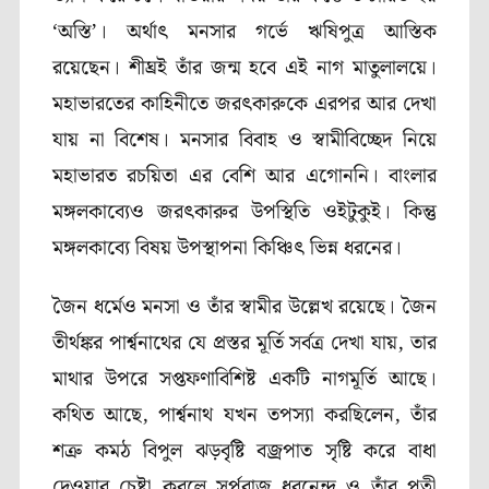
‘অস্তি’। অর্থাৎ মনসার গর্ভে ঋষিপুত্র আস্তিক
রয়েছেন। শীঘ্রই তাঁর জন্ম হবে এই নাগ মাতুলালয়ে।
মহাভারতের কাহিনীতে জরৎকারুকে এরপর আর দেখা
যায় না বিশেষ। মনসার বিবাহ ও স্বামীবিচ্ছেদ নিয়ে
মহাভারত রচয়িতা এর বেশি আর এগোননি। বাংলার
মঙ্গলকাব্যেও জরৎকারুর উপস্থিতি ওইটুকুই। কিন্তু
মঙ্গলকাব্যে বিষয় উপস্থাপনা কিঞ্চিৎ ভিন্ন ধরনের।
জৈন ধর্মেও মনসা ও তাঁর স্বামীর উল্লেখ রয়েছে। জৈন
তীর্থঙ্কর পার্শ্বনাথের যে প্রস্তর মূর্তি সর্বত্র দেখা যায়, তার
মাথার উপরে সপ্তফণাবিশিষ্ট একটি নাগমূর্তি আছে।
কথিত আছে, পার্শ্বনাথ যখন তপস্যা করছিলেন, তাঁর
শত্রু কমঠ বিপুল ঝড়বৃষ্টি বজ্রপাত সৃষ্টি করে বাধা
দেওয়ার চেষ্টা করলে সর্পরাজ ধরনেন্দ্র ও তাঁর পত্নী