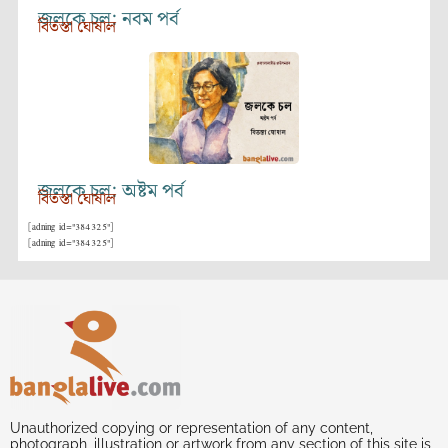
জলকে চল: নবম পর্ব
বিতস্তা ঘোষাল
জলকে চল: অষ্টম পর্ব
বিতস্তা ঘোষাল
[adning id="384325"]
[adning id="384325"]
Unauthorized copying or representation of any content,
photograph, illustration or artwork from any section of this site is