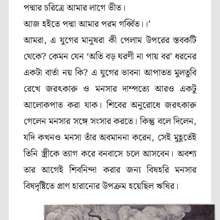
পদ্মার চরিত্রে আমার লাগে ভীত।
আজ হইতে পদ্মা আমার পরম গর্ব্বিত।।’
আমরা, এ যুগের মানুষরা কী পেলাম উপরের স্তবকটি
থেকে? কেমন যেন ‘অতি বড় ঘরণী না পায় বর’ ধরনের
একটা বার্তা নয় কি? এ যুগের ভাবনা আপাতত মুলতুবি
রেখে জরৎকারু ও মনসার দাম্পত্যে আরও একটু
আলোকপাত করা যাক। শিবের অনুরোধে জরৎকারু
গেলেন মনসার সঙ্গে সংসার করতে। কিন্তু বলে দিলেন,
যদি কখনও মনসা তাঁর অবমাননা করেন, সেই মুহূর্তেই
তিনি স্ত্রীকে ত্যাগ করে বনবাসে চলে আসবেন। অবশ্য
তার আগেই শিবনিন্দা করার জন্য বিষহরি মনসার
বিষদৃষ্টিতে প্রাণ হারানোর উপক্রম হয়েছিল ঋষির।