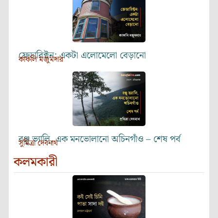
ফ্রেডারিক্টন: একটা এলোমেলো বেড়ানো
কাকলি মজুমদার
রঞ্জু ভ্যালি, এক মনভোলানো অচিনগাঁও – শেষ পর্ব
সুমিত্রা দেবনাথ
কলমকারী