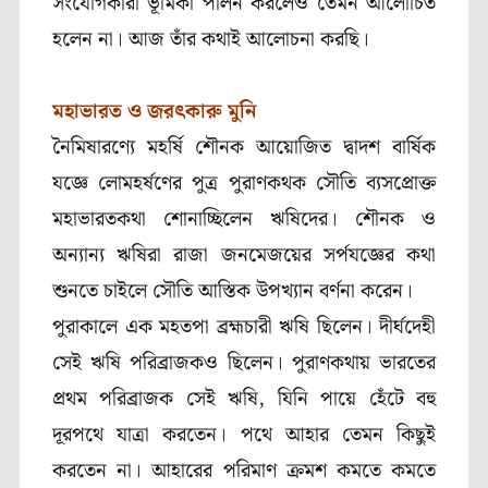
সংযোগকারী ভূমিকা পালন করলেও তেমন আলোচিত
হলেন না। আজ তাঁর কথাই আলোচনা করছি।
মহাভারত ও জরৎকারু মুনি
নৈমিষারণ্যে মহর্ষি শৌনক আয়োজিত দ্বাদশ বার্ষিক
যজ্ঞে লোমহর্ষণের পুত্র পুরাণকথক সৌতি ব্যসপ্রোক্ত
মহাভারতকথা শোনাচ্ছিলেন ঋষিদের। শৌনক ও
অন্যান্য ঋষিরা রাজা জনমেজয়ের সর্পযজ্ঞের কথা
শুনতে চাইলে সৌতি আস্তিক উপখ্যান বর্ণনা করেন।
পুরাকালে এক মহতপা ব্রহ্মচারী ঋষি ছিলেন। দীর্ঘদেহী
সেই ঋষি পরিব্রাজকও ছিলেন। পুরাণকথায় ভারতের
প্রথম পরিব্রাজক সেই ঋষি, যিনি পায়ে হেঁটে বহু
দূরপথে যাত্রা করতেন। পথে আহার তেমন কিছুই
করতেন না। আহারের পরিমাণ ক্রমশ কমতে কমতে