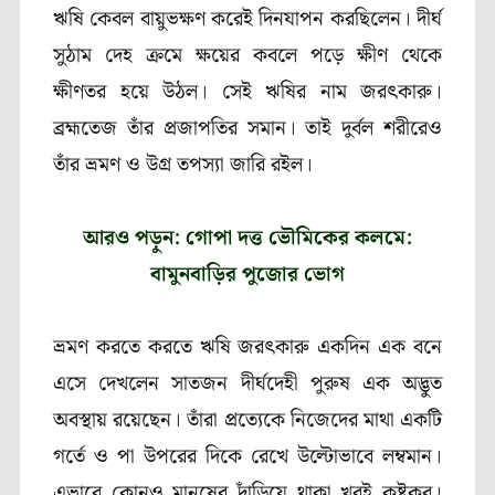
ঋষি কেবল বায়ুভক্ষণ করেই দিনযাপন করছিলেন। দীর্ঘ
সুঠাম দেহ ক্রমে ক্ষয়ের কবলে পড়ে ক্ষীণ থেকে
ক্ষীণতর হয়ে উঠল। সেই ঋষির নাম জরৎকারু।
ব্রহ্মতেজ তাঁর প্রজাপতির সমান। তাই দুর্বল শরীরেও
তাঁর ভ্রমণ ও উগ্র তপস্যা জারি রইল।
আরও পড়ুন: গোপা দত্ত ভৌমিকের কলমে:
বামুনবাড়ির পুজোর ভোগ
ভ্রমণ করতে করতে ঋষি জরৎকারু একদিন এক বনে
এসে দেখলেন সাতজন দীর্ঘদেহী পুরুষ এক অদ্ভুত
অবস্থায় রয়েছেন। তাঁরা প্রত্যেকে নিজেদের মাথা একটি
গর্তে ও পা উপরের দিকে রেখে উল্টোভাবে লম্বমান।
এভাবে কোনও মানুষের দাঁড়িয়ে থাকা খুবই কষ্টকর।