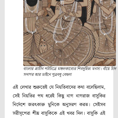
বাংলার প্রাচীন পটচিত্রে মঙ্গলকাব্যের শিবদুহিতা মনসা। বাঁয়ে চাঁদ
সদাগর আর ডাইনে পুত্রবধূ বেহুলা
এই লেখার শুরুতেই যে নিয়তিবাদের কথা বলেছিলাম,
সেই নিয়তির পথ ধরেই কিছু নাগ নাগরাজ বাসুকির
নির্দেশে জরৎকারু মুনিকে অনুসরণ করত। সেইসব
সরীসৃপেরা শীঘ্র বাসুকিকে এই খবর দিল। বাসুকি এই