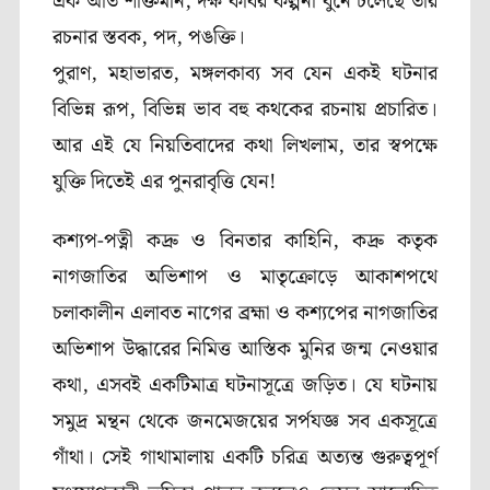
এক অতি শক্তিমান, দক্ষ কবির কল্পনা বুনে চলেছে তার
রচনার স্তবক, পদ, পঙক্তি।
পুরাণ, মহাভারত, মঙ্গলকাব্য সব যেন একই ঘটনার
বিভিন্ন রূপ, বিভিন্ন ভাব বহু কথকের রচনায় প্রচারিত।
আর এই যে নিয়তিবাদের কথা লিখলাম, তার স্বপক্ষে
যুক্তি দিতেই এর পুনরাবৃত্তি যেন!
কশ্যপ-পত্নী কদ্রু ও বিনতার কাহিনি, কদ্রু কতৃক
নাগজাতির অভিশাপ ও মাতৃক্রোড়ে আকাশপথে
চলাকালীন এলাবত নাগের ব্রহ্মা ও কশ্যপের নাগজাতির
অভিশাপ উদ্ধারের নিমিত্ত আস্তিক মুনির জন্ম নেওয়ার
কথা, এসবই একটিমাত্র ঘটনাসূত্রে জড়িত। যে ঘটনায়
সমুদ্র মন্থন থেকে জনমেজয়ের সর্পযজ্ঞ সব একসূত্রে
গাঁথা। সেই গাথামালায় একটি চরিত্র অত্যন্ত গুরুত্বপূর্ণ