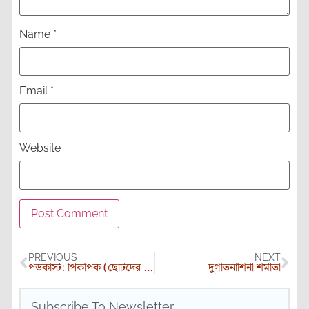
Name
*
Email
*
Website
PREVIOUS
NEXT
পডকাস্ট: পিকপিক (ছোটদের গল্প) | সৌরভ হাওলাদার
দুর্গতিনাশিনী শমীতা
Subscribe To Newsletter