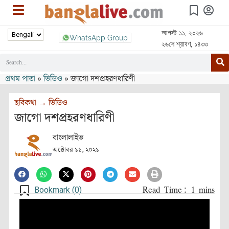
আগস্ট ১১, ২০২৬
WhatsApp Group
২৬শে শ্রাবণ, ১৪৩৩
প্রথম পাতা
»
ভিডিও
»
জাগো দশপ্রহরণধারিণী
ছবিকথা
→
ভিডিও
জাগো দশপ্রহরণধারিণী
বাংলালাইভ
অক্টোবর ১১, ২০২১
Bookmark (
0
)