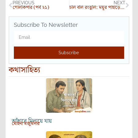
PREVIOUS
NEXT
গোলকিপার (পর্ব ২১)
চলি বলি রংতুলি: ময়ূর পাহাড়ে সূর্যাস্ত কিংবা মিষ্টি গুলগুলা
Subscribe To Newsletter
Subscribe
কথাসাহিত্য
আঁধারে মিলায়ে যায়
মোহনা মজুমদার