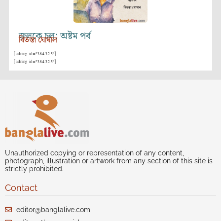
জলকে চল: অষ্টম পর্ব
বিতস্তা ঘোষাল
[adning id="384325"]
[adning id="384325"]
Unauthorized copying or representation of any content,
photograph, illustration or artwork from any section of this site is
strictly prohibited.
Contact
editor@banglalive.com