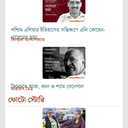
পশ্চিম এশিয়ার ইতিহাসের সন্ধিক্ষণে এলি কোহেন-
নাসেরের ছায়া
কিংশুক বন্দ্যোপাধ্যায়
সিনেমার আজ, কাল ও শ্যাম বেনেগাল
অরিজিৎ মৈত্র
ফোটো স্টোরি