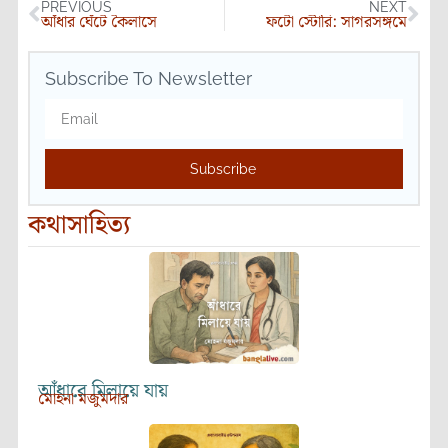
PREVIOUS
NEXT
আঁধার ঘেঁটে কৈলাসে
ফটো স্টোরি: সাগরসঙ্গমে
Subscribe To Newsletter
Subscribe
কথাসাহিত্য
আঁধারে মিলায়ে যায়
মোহনা মজুমদার