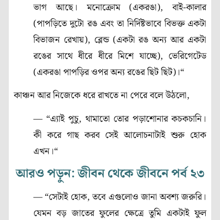
ভাগ আছে। মনোক্রোম (একরঙা), বাই-কালার
(পাপড়িতে দুটো রঙ এবং তা নির্দিষ্টভাবে বিভক্ত একটা
বিভাজন রেখায়), ব্লেন্ড (একটা রঙ অন্য আর একটা
রঙের সাথে ধীরে ধীরে মিশে যাচ্ছে), ভেরিগেটেড
(একরঙা পাপড়ির ওপর অন্য রঙের ছিট ছিট)।“
কাঞ্চন আর নিজেকে ধরে রাখতে না পেরে বলে উঠলো,
— “এ্যাই পুচু, থামাতো তোর পড়াশোনার কচকচানি।
কী করে গাছ করব সেই আলোচনাটাই শুরু হোক
এখন।“
আরও পড়ুন: জীবন থেকে জীবনে পর্ব ২৩
— “সেটাই হোক, তবে এগুলোও জানা অবশ্য জরুরি।
যেমন বড় জাতের ফুলের ক্ষেত্রে তুমি একটাই ফুল