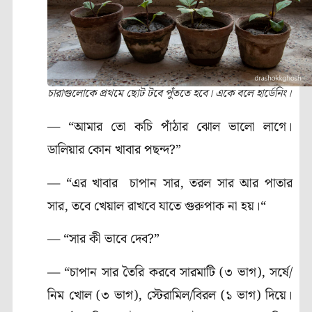
চারাগুলোকে প্রথমে ছোট টবে পুঁততে হবে। একে বলে হার্ডেনিং।
— “আমার তো কচি পাঁঠার ঝোল ভালো লাগে।
ডালিয়ার কোন খাবার পছন্দ?”
— “এর খাবার চাপান সার, তরল সার আর পাতার
সার, তবে খেয়াল রাখবে যাতে গুরুপাক না হয়।“
— “সার কী ভাবে দেব?”
— “চাপান সার তৈরি করবে সারমাটি (৩ ভাগ), সর্ষে/
নিম খোল (৩ ভাগ), স্টেরামিল/বিরল (১ ভাগ) দিয়ে।