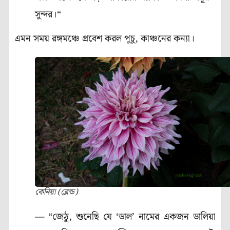
সুন্দর।“
এমন সময় রঙ্গমঞ্চে প্রবেশ করল পুচু, কাঞ্চনের কন্যা।
কেনিয়া (ব্লেন্ড)
— “জেঠু, শুনেছি যে ‘ডাল’ নামের একজন ডালিয়া