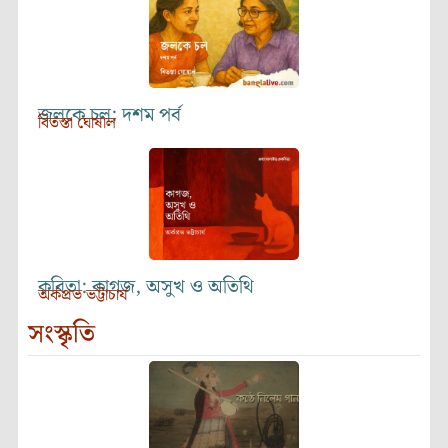
জলকে চল: দশম পর্ব
বিতস্তা ঘোষাল
কবিতা: কাগজ, অসুখ ও অতিথি
অর্কপ্রভ ভট্টাচার্য
সংস্কৃতি