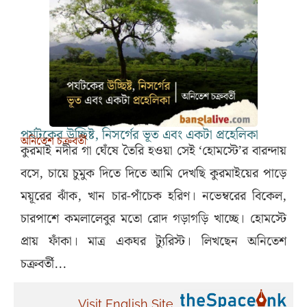
পর্যটকের উচ্ছিষ্ট, নিসর্গের ভূত এবং একটা প্রহেলিকা
অনিতেশ চক্রবর্তী
কুরমাই নদীর গা ঘেঁষে তৈরি হওয়া সেই ‘হোমস্টে’র বারন্দায়
বসে, চায়ে চুমুক দিতে দিতে আমি দেখছি কুরমাইয়ের পাড়ে
ময়ূরের ঝাঁক, খান চার-পাঁচেক হরিণ। নভেম্বরের বিকেল,
চারপাশে কমলালেবুর মতো রোদ গড়াগড়ি খাচ্ছে। হোমস্টে
প্রায় ফাঁকা। মাত্র একঘর ট্যুরিস্ট। লিখছেন অনিতেশ
চক্রবর্তী...
Visit English Site