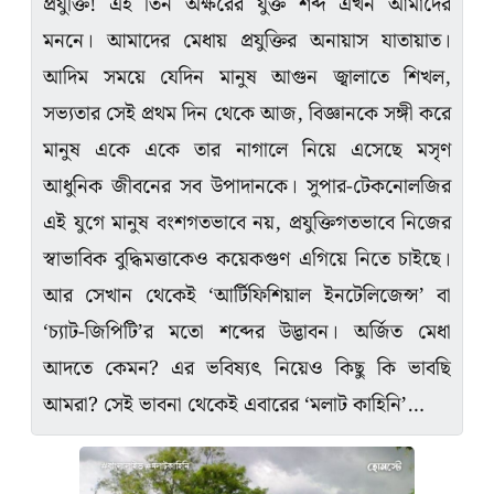
প্রযুক্তি! এই তিন অক্ষরের যুক্ত শব্দ এখন আমাদের
মননে। আমাদের মেধায় প্রযুক্তির অনায়াস যাতায়াত।
আদিম সময়ে যেদিন মানুষ আগুন জ্বালাতে শিখল,
সভ‍্যতার সেই প্রথম দিন থেকে আজ, বিজ্ঞানকে সঙ্গী করে
মানুষ একে একে তার নাগালে নিয়ে এসেছে মসৃণ
আধুনিক জীবনের সব উপাদানকে। সুপার-টেকনোলজির
এই যুগে মানুষ বংশগতভাবে নয়, প্রযুক্তিগতভাবে নিজের
স্বাভাবিক বুদ্ধিমত্তাকেও কয়েকগুণ এগিয়ে নিতে চাইছে।
আর সেখান থেকেই ‘আর্টিফিশিয়াল ইনটেলিজেন্স’ বা
‘চ‍্যাট-জিপিটি’র মতো শব্দের উদ্ভাবন। অর্জিত মেধা
আদতে কেমন? এর ভবিষ‍্যৎ নিয়েও কিছু কি ভাবছি
আমরা? সেই ভাবনা থেকেই এবারের ‘মলাট কাহিনি’…