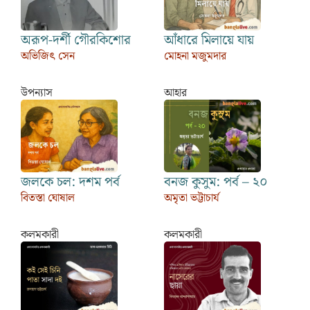
অরূপ-দর্শী গৌরকিশোর
আঁধারে মিলায়ে যায়
অভিজিৎ সেন
মোহনা মজুমদার
উপন্যাস
আহার
জলকে চল: দশম পর্ব
বনজ কুসুম: পর্ব – ২০
বিতস্তা ঘোষাল
অমৃতা ভট্টাচার্য
কলমকারী
কলমকারী