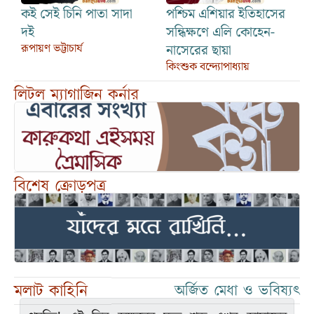
কই সেই চিনি পাতা সাদা
পশ্চিম এশিয়ার ইতিহাসের
দই
সন্ধিক্ষণে এলি কোহেন-
রূপায়ণ ভট্টাচার্য
নাসেরের ছায়া
কিংশুক বন্দ্যোপাধ্যায়
লিটল ম্যাগাজিন কর্নার
বিশেষ ক্রোড়পত্র
মলাট কাহিনি
অর্জিত মেধা ও ভবিষ্যৎ