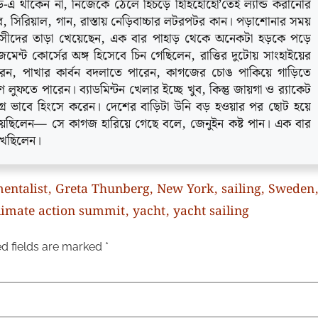
ড-এ থাকেন না, নিজেকে ঠেলে হিঁচড়ে হিহিহোহো’তেই ল্যান্ড করানোর
্ধব, সিরিয়াল, গান, রাস্তায় নেড়িবাচ্চার লটরপটর কান। পড়াশোনার সময়
মবাসীদের তাড়া খেয়েছেন, এক বার পাহাড় থেকে অনেকটা হড়কে পড়ে
েন্ট কোর্সের অঙ্গ হিসেবে চিন গেছিলেন, রাত্তির দুটোয় সাংহাইয়ের
ারেন, পাখার কার্বন বদলাতে পারেন, কাগজের চোঙ পাকিয়ে গাড়িতে
 লুফতে পারেন। ব্যাডমিন্টন খেলার ইচ্ছে খুব, কিন্তু জায়গা ও র‌্যাকেট
্র ভাবে হিংসে করেন। দেশের বাড়িটা উনি বড় হওয়ার পর ছোট হয়ে
য়েছিলেন— সে কাগজ হারিয়ে গেছে বলে, জেনুইন কষ্ট পান। এক বার
খেছিলেন।
entalist
,
Greta Thunberg
,
New York
,
sailing
,
Sweden
climate action summit
,
yacht
,
yacht sailing
d fields are marked
*