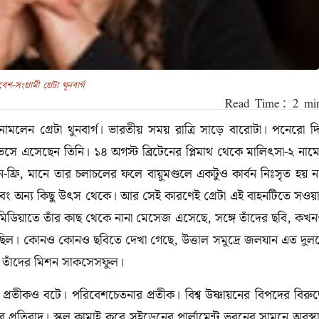
েশ-সংগ্রামী গ্রেটা থুনবার্গ
 নামলেন গ্রেটা থুনবার্গ। ভারতীয় সময় রাত্রি সাড়ে বারোটা। পনেরো দ
ভেসে এসেছেন তিনি। ১৪ অগস্ট ব্রিটেনের প্লিমাথ থেকে মালিৎসা-২ নাম
ফ্রি, মানে তার চলাচলের ফলে বায়ুমণ্ডলে একটুও কার্বন নিঃসৃত হয় ন
ল এবং অন্য কিছু উৎস থেকে। আর সেই কারণেই গ্রেটা এই বাহনটিতে সওয়
মিডিয়াতে তাঁর কাছ থেকে নানা মেসেজ এসেছে, সঙ্গে তাঁদের ছবি, কখ
 ঝক্কি ছিল। কোনও কোনও ছবিতে দেখা গেছে, উত্তাল সমুদ্রে জলযান এত দুল
ন্ত তাঁদের মিশন সাকসেসফুল।
ম। প্রতীকও বটে। পরিবেশচেতনার প্রতীক। বিশ্ব উষ্ণায়নের বিপদের বিরুদ্
র প্রতিবাদ। স্কুল কামাই করে সুইডেনের পার্লামেন্ট ভবনের সামনে অবস্থ