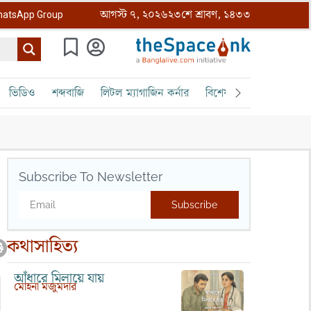
আগস্ট ৭, ২০২৬
২৩শে শ্রাবণ, ১৪৩৩
atsApp Group
ভিডিও
শব্দবাজি
লিটল ম্যাগাজিন কর্নার
বিশেষ ক্রোড়পত্র
বৈঠক
Subscribe To Newsletter
Subscribe
কথাসাহিত্য
আঁধারে মিলায়ে যায়
মোহনা মজুমদার