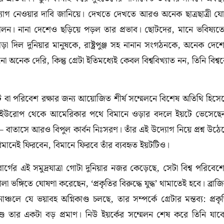
্যোগ নেওয়ার দাবি জানিয়ে। দেখতে দেখতে আরও অনেক ছাত্রছাত্রী য
োলন। নানা দেশেও ছড়িয়ে পড়ল তার প্রভাব। ছোটদের, মানে ভবিষ্যত
া দিল দুনিয়ার মানুষকে, রাষ্ট্রপুঞ্জ সহ নানান সংগঠনকে, অনেক দেশ
অনেক দেরি, কিন্তু গ্রেটা ইতিমধ্যেই কেবল বিশ্ববিখ্যাত নন, তিনি বিশ্ব
িট বা পরিবেশ রক্ষার জন্য আয়োজিত শীর্ষ সম্মেলনে বিশেষ অতিথি হিসে
 করে ইউরোপ থেকে আমেরিকার পথে বিমানে ওড়ার বদলে ইয়টে ভেসেছে
তাসে আরও বিপুল কার্বন নিঃসরণ। তাঁর এই উদ্যোগ নিয়ে প্রশ্ন উঠে
ানেই ফিরবেন, বিমানে ফিরবে তাঁর ব্যবহৃত ইয়টটিও।
র্গের এই সমুদ্রযাত্রা গোটা দুনিয়ার নজর কেড়েছে, সেটা বিশ্ব পরিবেশ
ছোলা ভঙ্গিতে ঘোষণা করেছেন, ‘প্রকৃতির বিরুদ্ধে যুদ্ধ’ থামাতেই হবে। ব্রাজ
ঞ্চলে যে ভয়াবহ অগ্নিকাণ্ড চলছে, তার সম্পর্কে গ্রেটার মন্তব্য: প্রকৃ
্ড তার একটা বড় প্রমাণ। নিউ ইয়র্কের সম্মেলন শেষ করে তিনি যাব