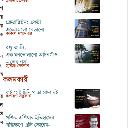
প্রদীপ্ত চক্রবর্তী
োগ
ের
ফ্রেডারিক্টন: একটা
ের
এলোমেলো বেড়ানো
কাকলি মজুমদার
কে
রঞ্জু ভ্যালি,
এক মনভোলানো অচিনগাঁও
বে
– শেষ পর্ব
ন,
সুমিত্রা দেবনাথ
ছে
কলমকারী
কই সেই চিনি পাতা সাদা দই
ের
রূপায়ণ ভট্টাচার্য
িল
তি
পশ্চিম এশিয়ার ইতিহাসের
েন
সন্ধিক্ষণে এলি কোহেন-