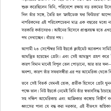
শুরু করেছিলেন তিনি, পরিবেশে রক্ষায় বড় রকমের উদ
দিল তাঁর সঙ্গে, তৈরি হল ‘ফ্রাইডেজ ফর ফিউচার’ আন্দ
নাগরিকদের এই পরিবেশচেতনা মাত্র এক বছরের মধ্যে নাড়
সরকারি কর্তাদেরও। আইনের হিসেবে প্রাপ্তবয়স্ক হতে এখনো 
পথ দেখাচ্ছেন। বাঁচার পথ।
আগামী ২৩ সেপ্টেম্বর নিউ ইয়র্কে ক্লাইমেট অ্যাকশন সাম
আমন্ত্রিত হয়েছেন গ্রেটা। এবং সেই আমন্ত্রণ গ্রহণ
কারণ বিমান মানেই বিপুল তেল পোড়ানো, আর তার ফল— বা
অবশ্য, কারণ তাঁর সফরসঙ্গীরা এর পর আমেরিকা থেকে বিম
তবে সেই বিতর্ক যেমনই হোক, প্রতীক হিসেবে গ্রেটা থুনবা
পক্ষে ভাল। নিউ ইয়র্কে নেমেই তিনি তাঁর স্বভাবসিদ্ধ চাঁচা
সহ দক্ষিণ আমেরিকায় এবং আফ্রিকার কঙ্গোয় বিস্তীর্ণ বনা
ধ্বংসের পালা যে বন্ধ করা দরকার, এই বীভৎস অগ্নিকাণ