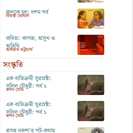
জলকে চল: দশম পর্ব
বিতস্তা ঘোষাল
কবিতা: কাগজ, অসুখ ও
অতিথি
অর্কপ্রভ ভট্টাচার্য
সংস্কৃতি
এক ব্যতিক্রমী সুরস্রষ্টা:
সলিল চৌধুরী: পর্ব ২
স্বপন সোম
এক ব্যতিক্রমী সুরস্রষ্টা:
সলিল চৌধুরী: পর্ব ১
স্বপন সোম
প্রসন্ন নকশা’র পট-কথায়