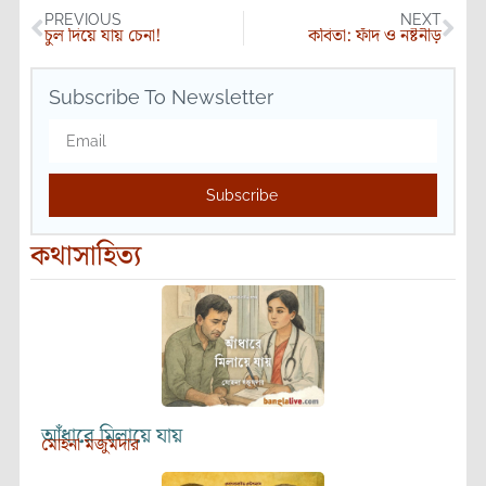
PREVIOUS
NEXT
চুল দিয়ে যায় চেনা!
কবিতা: ফাঁদ ও নষ্টনীড়
Subscribe To Newsletter
Subscribe
কথাসাহিত্য
আঁধারে মিলায়ে যায়
মোহনা মজুমদার