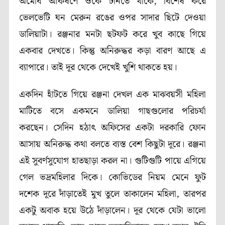
অমোঘ আকর্ষণে ওকে টানতে থাকে, বিশেষ করে
ভেলভেটি ঘন মেরুন রঙের ওপর সাদার ছিটে দেওয়া
ডালিয়াটা। রঞ্জনার মনটা ছটফট করে খুব কাছে গিয়ে
একবার দেখতে। কিন্তু অনিরুদ্ধর কড়া বারণ আছে এ
ব্যাপারে। তাই দূর থেকে দেখেই খুশি থাকতে হয়।
একদিন হাঁটতে গিয়ে রঞ্জনা দেখল এক মাঝবয়সী মহিলা
মাটিতে বসে একমনে ডালিয়া গাছগুলোর পরিচর্যা
করছেন। সেদিন হঠাৎ অফিসের একটা দরকারি ফোন
আসায় অনিরুদ্ধ কথা বলতে ব্যস্ত বেশ কিছুটা দূরে। রঞ্জনা
এই সুবর্ণসুযোগ হাতছাড়া করল না। গুটিগুটি পায়ে এগিয়ে
গেল ভদ্রমহিলার দিকে। কোভিডের নিয়ম মেনে ফুট
দশেক দূরে দাঁড়াতেই মুখ তুলে তাকালেন মহিলা, তারপর
একটু অবাক হয়ে উঠে দাঁড়ালেন। দূর থেকে যেটা ভালো