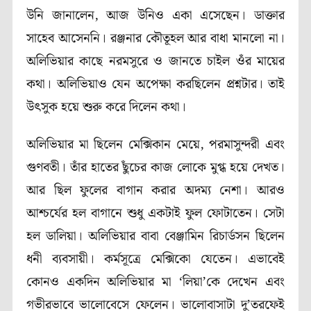
উনি জানালেন, আজ উনিও একা এসেছেন। ডাক্তার
সাহেব আসেননি। রঞ্জনার কৌতূহল আর বাধা মানলো না।
অলিভিয়ার কাছে নরমসুরে ও জানতে চাইল ওঁর মায়ের
কথা। অলিভিয়াও যেন অপেক্ষা করছিলেন প্রশ্নটার। তাই
উৎসুক হয়ে শুরু করে দিলেন কথা।
অলিভিয়ার মা ছিলেন মেক্সিকান মেয়ে, পরমাসুন্দরী এবং
গুণবতী। তাঁর হাতের ছুঁচের কাজ লোকে মুগ্ধ হয়ে দেখত।
আর ছিল ফুলের বাগান করার অদম্য নেশা। আরও
আশ্চর্যের হল বাগানে শুধু একটাই ফুল ফোটাতেন। সেটা
হল ডালিয়া। অলিভিয়ার বাবা বেঞ্জামিন রিচার্ডসন ছিলেন
ধনী ব্যবসায়ী। কর্মসূত্রে মেক্সিকো যেতেন। এভাবেই
কোনও একদিন অলিভিয়ার মা ‘লিয়া’কে দেখেন এবং
গভীরভাবে ভালোবেসে ফেলেন। ভালোবাসাটা দু’তরফেই