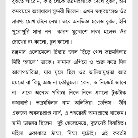
বুঝতে পারেনি, কাছ থেকে ভদ্রমহিলাকে দেখে বুঝল, ইনি
কমবয়সে অসাধারণ সুন্দরী ছিলেন। এখন মধ্যবয়সেও ওঁর
লাবণ্য চোখ টেনে নেয়। তবে অনভিজ্ঞ হলেও বুঝল, ইনি
পুরোপুরি সাদা নন। কারণ মুখোশে ঢাকা হলেও ওঁর
চোখের রং কালো, চুল কালো।
রঞ্জনার এলোমেলো চিন্তার জাল ছিঁড়ে গেল ভদ্রমহিলার
মিষ্টি ‘হ্যালো’ ডাকে। সামান্য এগিয়ে ও শুরু করে দিল
আলাপচারিতা, যার মূলে ছিল ওর ডালিয়ামুগ্ধতা আর
হয়তো বা কিছু অজানা কৌতুহল। কেন, ও নিজেই জানে
না। একে অন্যের পরিচয় নিতে নিতে এগলো টুকটাক
কথাবার্তা। ভদ্রমহিলার নাম অলিভিয়া ডেভিস। উনি
একজন অবসরপ্রাপ্ত নার্স, এ শহরেরই অন্যপ্রান্তে থাকেন।
স্বামী ডাক্তার ছিলেন। দুই ছেলেমেয়ে, দুজনেই বিবাহিত।
মহিলা একাধারে ঠাম্মা, দিম্মা দুটোই। এই কবরটা