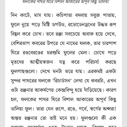
ফলকের পাথর ঘিরে বিশাল আকারের অপূর্ব কিছু ডালিয়া
দিন কাটে, মাস যায়। কচিপাতা বদলায় সবুজ পাতায়,
ফুলে নুয়ে পড়ে মিষ্টি ডগউড, রডোডেনড্রনের উদ্ধত রূপ
বিহ্বল করে চোখ। তবে রঞ্জা সবচেয়ে অবাক হয়ে দেখে,
বেশিরভাগ কবরের উপরে যে নামের ফলক, তার চারপাশ
ঘিরে রঙবেরঙের মরশুমি ফুলের মেলা। চোখে পড়ে
মৃতদের আত্মীয়স্বজন যত্ন করে পরিচর্যা করছে
ফুলগাছগুলো। দেখে মনটা ভরে যায়। এরকমই একটা
সুন্দর পাথরের ফলকে ‘রিচার্ডসন’ লেখা যে কবরটা, এখন
ওটা রঞ্জনার আকর্ষণের কেন্দ্রবিন্দু হয়ে দাঁড়িয়েছে। কারণ
হল, ফলকের পাথর ঘিরে বিশাল আকারের অপূর্ব কিছু
ডালিয়া ফুল। তারা যেন রূপে, রঙে, গর্বে, স্বর্গের অপ্সরা!
অন্তত রঞ্জনার তো তাই মনে হয়। ফুলগুলো কী এক