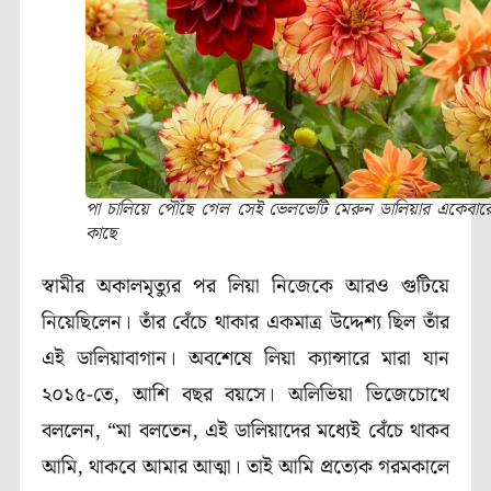
পা চালিয়ে পৌঁছে গেল সেই ভেলভেটি মেরুন ডালিয়ার একেবার
কাছে
স্বামীর অকালমৃত্যুর পর লিয়া নিজেকে আরও গুটিয়ে
নিয়েছিলেন। তাঁর বেঁচে থাকার একমাত্র উদ্দেশ্য ছিল তাঁর
এই ডালিয়াবাগান। অবশেষে লিয়া ক্যান্সারে মারা যান
২০১৫-তে, আশি বছর বয়সে। অলিভিয়া ভিজেচোখে
বললেন, “মা বলতেন, এই ডালিয়াদের মধ্যেই বেঁচে থাকব
আমি, থাকবে আমার আত্মা। তাই আমি প্রত্যেক গরমকালে