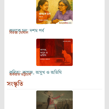
জলকে চল: দশম পর্ব
বিতস্তা ঘোষাল
কবিতা: কাগজ, অসুখ ও অতিথি
অর্কপ্রভ ভট্টাচার্য
সংস্কৃতি