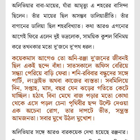
অলিভিয়ার বাবা-মায়ের, যাঁরা আমৃত্যু এ শহরের বাসিন্দা
ছিলেন। তাঁর মায়ের ছিল অসম্ভব ডালিয়াপ্রীতি। তাঁর
বাগানের ডালিয়া ছিল শহরবিখ্যাত। কথা আরও এগনোর
আগেই ফিরে এলেন দুই ভদ্রলোক, সাময়িক কুশল বিনিময়
করে তখনকার মতো দু’জনে দু’পথ ধরল।
কয়েকমাস আগেও তো অনি-রঞ্জা দু’জনের জীবনই
ছিল একই ছন্দে বাঁধা। সাতসকালে অফিস বেরিয়ে
সন্ধ্যা পেরিয়ে বাড়ি ফেরা। শনি-রবিবার বন্ধুদের সঙ্গে
পার্টি, লংড্রাইভ অথবা কাজের ব্যস্ততা। সবমিলিয়ে
দিন, সপ্তাহ, মাস, বছর যেন ঝড়ের গতিতে কেটে
যাচ্ছিল। হঠাৎ বিনা মেঘে বাজ পড়ার মতো কোথা
থেকে এসে পড়ল চেনা পৃথিবীর ছন্দ উল্টে দেওয়া
এক অচেনা রোগ, তার দাপটে ভীত, সন্ত্রস্ত
আমজনতা। সবার মুখে উঠল মুখোশ।
অলিভিয়ার সঙ্গে আরও বারকয়েক দেখা হয়েছে রঞ্জনার।