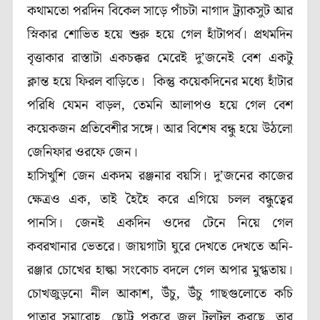
কথামতো পরদিন বিকেল সাড়ে পাঁচটা নাগাদ ট্র্যাকসুট আর
স্নিকার শোভিত হয়ে শুরু হয়ে গেল হাঁটাপর্ব। প্রথমদিন
বৃত্তাকার রাস্তাটা একচক্কর মেরেই দু’জনেই বেশ একটু
ক্লান্ত হয়ে ফিরল বাড়িতে। কিন্তু কয়েকদিনের মধ্যে হাঁটার
পরিধি যেমন বাড়ল, তেমনি আলাপও হয়ে গেল বেশ
কয়েকজন প্রতিবেশীর সঙ্গে। আর বিশেষ বন্ধু হয়ে উঠলো
জেনিফার ওরফে জেন।
হাসিখুশি জেন একদম রঞ্জনার বয়সি। দু’জনের কাজের
ক্ষেত্রও এক, তাই হৈহৈ করে এগিয়ে চলল বন্ধুত্বের
পানসি। জেনই একদিন ওদের টেনে নিয়ে গেল
কবরখানার ভেতরে। জায়গাটা ঘুরে দেখতে দেখতে অনি-
রঞ্জার চোখের হাল্কা সংকোচ বদলে গেল অপার মুগ্ধতায়।
চোখজুড়নো নীল আকাশ, উঁচু, উঁচু গাছগুলোতে কচি
পাতার সমারোহ, ছোট্ট পুকুরে জল টলটল করছে, তার