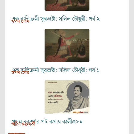
এক ব্যতিক্রমী সুরস্রষ্টা: সলিল চৌধুরী: পর্ব ২
স্বপন সোম
এক ব্যতিক্রমী সুরস্রষ্টা: সলিল চৌধুরী: পর্ব ১
স্বপন সোম
প্রসন্ন নকশা’র পট-কথায় কালীপ্রসন্ন
অরিন চক্রবর্তী