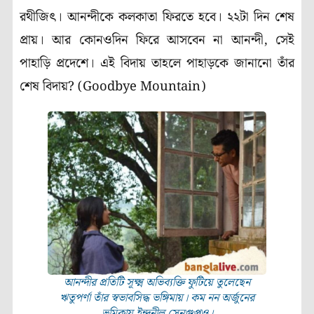
রথীজিৎ। আনন্দীকে কলকাতা ফিরতে হবে। ২২টা দিন শেষ
প্রায়। আর কোনওদিন ফিরে আসবেন না আনন্দী, সেই
পাহাড়ি প্রদেশে। এই বিদায় তাহলে পাহাড়কে জানানো তাঁর
শেষ বিদায়? (Goodbye Mountain)
আনন্দীর প্রতিটি সূক্ষ্ম অভিব্যক্তি ফুটিয়ে তুলেছেন
ঋতুপর্ণা তাঁর স্বভাবসিদ্ধ ভঙ্গিমায়। কম নন অর্জুনের
ভূমিকায় ইন্দ্রনীল সেনগুপ্তও।