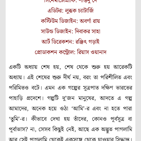
সিনেমাটোগ্রাফি: শান্তনু দে
এডিটর: লুব্ধক চ্যাটার্জি
কস্টিউম ডিজাইন: অবর্ণা রায়
সাউন্ড ডিজাইন: দিবাকর সাহা
আর্ট ডিরেকশন: রঞ্জিৎ গড়াই
প্রোডাকশন কন্ট্রোল: রিয়াস ওয়ানাদ
একটি অধ্যায় শেষ হয়, শেষ থেকে শুরু হয় আরেকটি
অধ্যায়। এই শেষের শুরু দীর্ঘ নয়, বরং তা পরিশীলিত এবং
পরিমিতও বটে। এমন এক গল্পের সূত্রপাত দক্ষিণ ভারতের
পাহাড়ি প্রদেশে। গল্পটি দু’জন মানুষের, আদতে এ গল্প
আমাদের, অনেক হয়ে ওঠা ‘আমি’-র এবং না হতে পারা
‘তুমি’-র। কীভাবে দেখা হয় তাঁদের, কোনও পূর্বসূত্র বা
পূর্বাভাস? না, সেসব কিছুই নেই, আছে এক অদ্ভুত পাগলামি
আর সেই পাগলামি থেকেই একসঙ্গে থেকে যাওয়ার সিদ্ধান্ত।