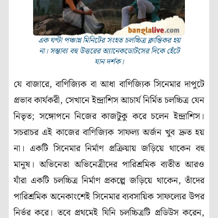
এক ঘণ্টা পঞ্চান্ন মিনিটের সংহত চলচ্চিত্র ক্লান্তিকর হয়
না। সম্ভাব্য বহু উত্তরের অ্যানেকডোটসের দিকে হেঁটে
যান দর্শক।
যে বাজারে, বাণিজ্যিক বা আধা বাণিজ্যিক সিনেমার দাপুটে
প্রভাব কার্যকরী, সেখানে ইন্দ্রাশিস আচার্য নির্মিত চলচ্চিত্র যেন
নিভৃত; সঙ্গোপনে নিজের কাজটুকু করে চলেন ইন্দ্রাশিস।
সচরাচর এই কাজের বাণিজ্যিক সাফল্য অর্জন খুব দ্রুত হয়
না। একটি সিনেমার নির্মাণ প্রক্রিয়ায় জড়িয়ে থাকেন বহু
মানুষ। অভিনেতা অভিনেত্রীদের পারিশ্রমিক ব্যতীত আরও
যাঁরা একটি চলচ্চিত্র নির্মাণ প্রকল্পে জড়িয়ে থাকেন, তাঁদের
পারিশ্রমিক অনেকাংশেই সিনেমার ব্যবসায়িক সাফল্যের উপর
নির্ভর করে। তবে প্রথমেই যিনি চলচ্চিত্রটি প্রডিউস করেন,