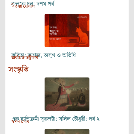
জলকে চল: দশম পর্ব
বিতস্তা ঘোষাল
কবিতা: কাগজ, অসুখ ও অতিথি
অর্কপ্রভ ভট্টাচার্য
সংস্কৃতি
এক ব্যতিক্রমী সুরস্রষ্টা: সলিল চৌধুরী: পর্ব ২
স্বপন সোম