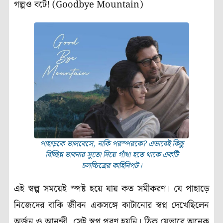
গল্পও বটে! (Goodbye Mountain)
পাহাড়কে ভালবেসে, নাকি পরস্পরকে? এভাবেই কিছু
বিচ্ছিন্ন ভাবনার সুতো দিয়ে গাঁথা হতে থাকে একটি
চলচ্চিত্রের কাহিনিপট।
এই স্বল্প সময়েই স্পষ্ট হয়ে যায় কত সমীকরণ। যে পাহাড়ে
নিজেদের বাকি জীবন একসঙ্গে কাটানোর স্বপ্ন দেখেছিলেন
অর্জুন ও আনন্দী, সেই স্বপ্ন পূরণ হয়নি। ঠিক যেভাবে অনেক