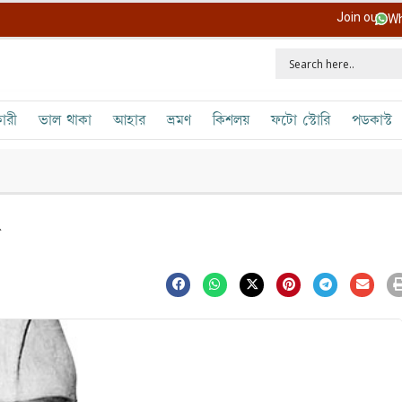
Join our
Wh
ারী
ভাল থাকা
আহার
ভ্রমণ
কিশলয়
ফটো স্টোরি
পডকাস্ট
য়