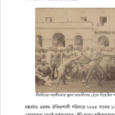
দীর্ঘদিনের পরাধীনতার জ্বালা বাঙালিদের ঠেলে দিয়েছিল শ
মল্লচর্চার এরকম ঐতিহ্যশালী পরিবারে ১৮৯৪ সালের ১৩ ম