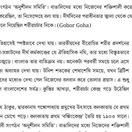
ী সংগঠন ‘অনুশীলন সমিতি’। বাঙালিদের মধ্যে নিজেদের শক্তিশালী করে
রেছিল, তা নিঃসন্দেহে বলা যায়। দীর্ঘদিনের পরাধীনতার জ্বালা থেকে যে
েলে দিয়েছিল শরীরচর্চার দিকে। (Gobor Goha)
হাসেই স্পষ্টভাবে দেখা যায়। ভারতীয়দের বীরোচিত শরীর প্রদর্শনের
ম্রাটদের দীর্ঘ কর্মকাণ্ডের যে ঐতিহাসিক নথি, তার মধ্যে বিস্তৃতভাবে
জুড়ে। বাংলাও তার ব্যতিক্রম নয়। অনেকটা পরবর্তী সময়ে চলে এসে
বণতা অব্যাহত দেখা যায়। উনিশ শতকের শেষাশেষি সময়ে, যখন ব্রিটিশ
িদের মধ্যেও দেখা গেল নিজেদের বলবান করে তোলার প্রয়াস। এ শুধু
লাদেশের সর্বত্র। কুস্তির আখড়া, শরীরচর্চা কেন্দ্র গড়ে উঠেছিল
 ঠাকুর, দ্বারকানাথ গঙ্গোপাধ্যায় প্রমুখের উৎসাহে কলকাতায় যে প্রথম
দর্শন চোখে পড়ে। কলকাতায় প্রথম ‘বক্সিংকেন্দ্র’ তৈরি হয় ১৯০৩ সালে।
্লবী সংগঠন ‘অনুশীলন সমিতি’। বাঙালিদের মধ্যে নিজেদের শক্তিশালী