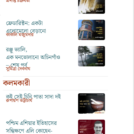
প্রদীপ্ত চক্রবর্তী
ফ্রেডারিক্টন: একটা
এলোমেলো বেড়ানো
কাকলি মজুমদার
রঞ্জু ভ্যালি,
এক মনভোলানো অচিনগাঁও
– শেষ পর্ব
সুমিত্রা দেবনাথ
কলমকারী
কই সেই চিনি পাতা সাদা দই
রূপায়ণ ভট্টাচার্য
পশ্চিম এশিয়ার ইতিহাসের
সন্ধিক্ষণে এলি কোহেন-