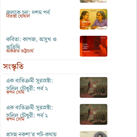
জলকে চল: দশম পর্ব
বিতস্তা ঘোষাল
কবিতা: কাগজ, অসুখ ও
অতিথি
অর্কপ্রভ ভট্টাচার্য
সংস্কৃতি
এক ব্যতিক্রমী সুরস্রষ্টা:
সলিল চৌধুরী: পর্ব ২
স্বপন সোম
এক ব্যতিক্রমী সুরস্রষ্টা:
সলিল চৌধুরী: পর্ব ১
স্বপন সোম
প্রসন্ন নকশা’র পট-কথায়