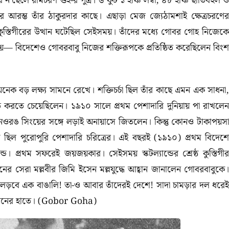
 ন’ছেলে রামচরণ গুহ-র পুত্র। ৬ ফুট ১ ইঞ্চি লম্বা, ৪৮ ইঞ্চি ছাতিবহুল ও
র আরম্ভ তাঁর ঠাকুরদার কাছে। এছাড়া মেজ জ্যেঠামশাই ক্ষেত্রচরণের
 কুস্তিগীরের উত্থান ঘটেছিল সেইসময়। তাঁদের মধ্যে গোবর গোহ নিজেকে
য়— বিদেশেও গোবরবাবু নিজের শক্তিরূপকে প্রতিষ্ঠিত করেছিলেন বিংশ
ন অনেক বড় লক্ষ্য সামনে রেখে। শক্তিচর্চা ছিল তাঁর কাছে এমন এক সাধনা,
ঠিত করতে চেয়েছিলেন। ১৯১০ সালে প্রথম পেশাদারি দুনিয়ায় পা রাখলেন
়ান নওরঙ সিংয়ের সঙ্গে লড়াই অনায়াসে জিতলেন। কিন্তু কোনও টাকাপয়সা
িল পুরোপুরি পেশাদারি চরিত্রের। এই বছরই (১৯১০) প্রথম বিদেশে
। প্রথম সফরেই জয়জয়কার। সেইসময় স্কটল্যান্ডের শ্রেষ্ঠ কুস্তিগীর
ের সেরা মল্লবীর জিমি ইসেন মল্লযুদ্ধে আহ্বান জানালেন গোবরবাবুকে।
ে লড়বে এক বাঙালি! তা-ও আবার তাঁদেরই দেশে! সাদা চামড়ার দল ধরেই
ইসেনের হাতে। (Gobor Goha)