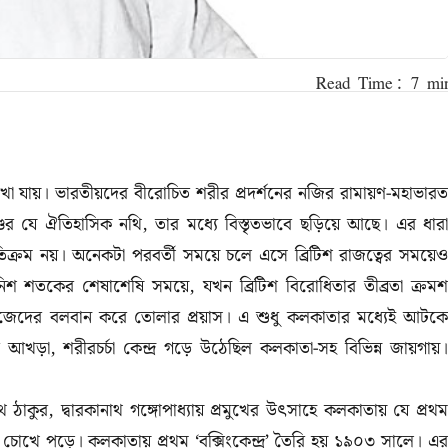
দেখা যায়। ভারতীয়দের বীরোচিত শরীর প্রদর্শনের নজির রামায়ণ-মহাভারত
্ডের যে ঐতিহাসিক নথি, তার মধ্যে বিস্তৃতভাবে ছড়িয়ে আছে। এর ধারা
ক্রম নয়। অনেকটা পরবর্তী সময়ে চলে এসে ব্রিটিশ রাজত্বের সময়েও
উনিশ শতকের শেষাশেষি সময়ে, যখন ব্রিটিশ বিরোধিতার তীব্রতা ক্রমশ
জেদের বলবান করে তোলার প্রয়াস। এ শুধু কলকাতার মধ্যেই আটকে
র আখড়া, শরীরচর্চা কেন্দ্র গড়ে উঠেছিল কলকাতা-সহ বিভিন্ন জায়গায়।
 ঠাকুর, দ্বারকানাথ গঙ্গোপাধ্যায় প্রমুখের উৎসাহে কলকাতায় যে প্রথম
র্শন চোখে পড়ে। কলকাতায় প্রথম ‘বক্সিংকেন্দ্র’ তৈরি হয় ১৯০৩ সালে। এর