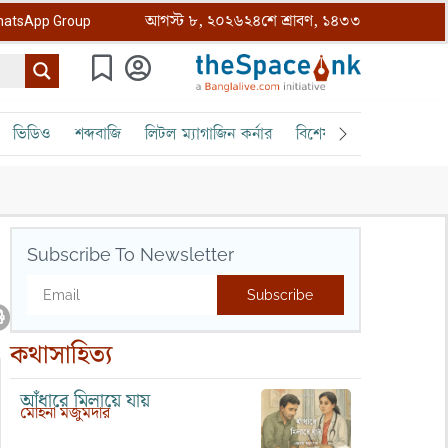
আগস্ট ৮, ২০২৬
২৪শে শ্রাবণ, ১৪৩৩
atsApp Group
ভিডিও
শব্দবাজি
লিটল ম্যাগাজিন কর্নার
বিশেষ ক্রোড়পত্র
বৈঠক
Subscribe To Newsletter
Subscribe
কথাসাহিত্য
আঁধারে মিলায়ে যায়
মোহনা মজুমদার