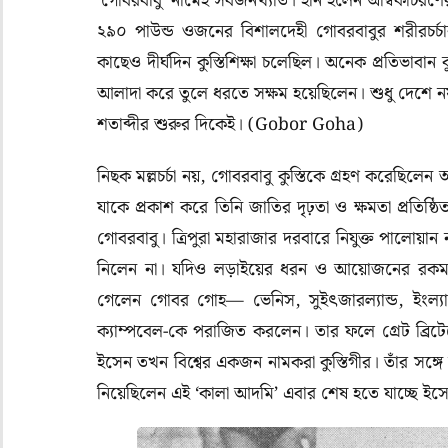
‘গোবরবাবু’ নামেই সর্বজনখ্যাত। ইনি হলেন অম্বিকাচরণের
২৯০ পাউন্ড ওজনের বিশালদেহী গোবরবাবুর শরীরচর্চা
কাছেও দীর্ঘদিন কুস্তিশিক্ষা চলেছিল। অনেক প্রতিভাবান
আলাদা করে তুলে ধরতে সক্ষম হয়েছিলেন। শুধু দেশে ন
শতাব্দীর শুরুর দিকেই। (Gobor Goha)
নিছক মল্লচর্চা নয়, গোবরবাবু কুস্তিকে গ্রহণ করেছিলে
যাকে প্রকাশ করে তিনি জাতির দৃঢ়তা ও ক্ষমতা প্রতিষ্
গোবরবাবু। ত্রিপুরা মহারাজার দরবারে নিযুক্ত পালোয
নিলেন না। যদিও লড়াইয়ের ধরন ও আয়োজনের রকম ছ
গেলেন গোবর গোহ— ভেনিস, সুইৎজারল্যান্ড, ইংল্যান্ড
ক্যাম্পবেল-কে পরাজিত করলেন। তার ফলে গ্রেট ব্রিটেন
ইসেন তখন বিশ্বের একজন নামকরা কুস্তিগীর। তাঁর সঙ্গ
নিয়েছিলেন এই ‘কালা আদমি’ এবার শেষ হতে যাচ্ছে 