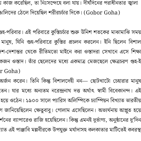
কাজ করেছিল, তা নিঃসন্দেহে বলা যায়। দীর্ঘদিনের পরাধীনতার জ্বালা
ঙালিদের ঠেলে দিয়েছিল শরীরচর্চার দিকে। (Gobor Goha)
ুহ-পরিবার। এই পরিবারে কুস্তিচর্চার শুরু উনিশ শতকের মাঝামাঝি সময়
 মানুষ, যিনি গুহ-পরিবারে কুস্তির প্রচলন করলেন। ইনি ছিলেন বিশাল
-দেশান্তর থেকে রীতিমতো মাইনে করা ওস্তাদরা সেখানে এসে শিক্ষা
একজন ওস্তাদ। তাঁর ছেলেদের মধ্যে একমাত্র মেজছেলে ক্ষেত্রচরণ গুহ-ই
bor Goha)
নাম অর্জন করেন। তিনি কিন্তু বিশালদেহী নন— ছোটখাটো চেহারার মানুষ
েন। যার মধ্যে অন্যতম নরেন্দ্রনাথ দত্ত অর্থাৎ স্বামী বিবেকানন্দ। এই
ত হয়ে ওঠেন। ১৯০০ সালে প্যারিস অলিম্পিকে চ্যাম্পিয়ন বিখ্যাত ভারতীয়
 জানিয়েছিলেন ক্ষেতুবাবু। গোলাম এসেছিলেন। অভ্যর্থনায় আপ্লুত হয়ে
্শনের ব্যাপারেও রাজি হয়েছিলেন। কিন্তু এমনই দুর্ভাগ্য, অনুষ্ঠানের দু’দিন
খ্যাত এই পাঞ্জাবি মল্লবীরকে উপযুক্ত মর্যাদাসহ কলকাতার মাটিতেই কবরস্থ