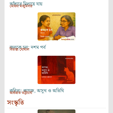
আঁধারে মিলায়ে যায়
মোহনা মজুমদার
জলকে চল: দশম পর্ব
বিতস্তা ঘোষাল
কবিতা: কাগজ, অসুখ ও অতিথি
অর্কপ্রভ ভট্টাচার্য
সংস্কৃতি