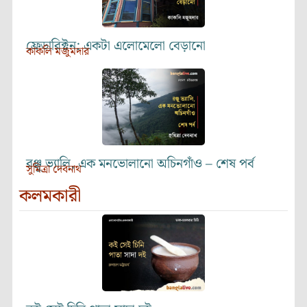
ফ্রেডারিক্টন: একটা এলোমেলো বেড়ানো
কাকলি মজুমদার
রঞ্জু ভ্যালি, এক মনভোলানো অচিনগাঁও – শেষ পর্ব
সুমিত্রা দেবনাথ
কলমকারী