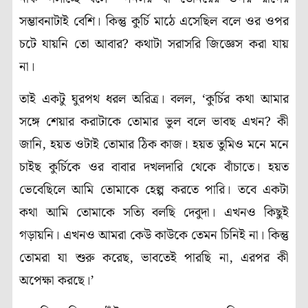
সম্ভাবনাটাই বেশি। কিন্তু কুর্চি মাঠে এসেছিল বলে ওর ওপর
চটে যায়নি তো আবার? কথাটা সরাসরি জিজ্ঞেস করা যায়
না।
তাই একটু ঘুরপথ ধরল অরিত্র। বলল, ‘কুর্চির কথা আমার
সঙ্গে শেয়ার করাটাকে তোমার ভুল বলে ভাবছ এখন? কী
জানি, হয়ত ওটাই তোমার ঠিক কাজ। হয়ত তুমিও মনে মনে
চাইছ
কুর্চিকে ওর বাবার দখলদারি থেকে বাঁচাতে। হয়ত
ভেবেছিলে আমি তোমাকে হেল্প করতে পারি। তবে একটা
কথা আমি তোমাকে সত্যি বলছি দেবুদা। এখনও
কিছুই
গড়ায়নি
।
এখনও আমরা কেউ কাউকে তেমন চিনিই না। কিন্তু
তোমরা যা শুরু করেছ, ভাবতেই পারছি না, এরপর কী
অপেক্ষা করছে।’