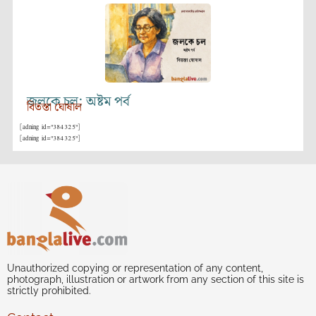
জলকে চল: অষ্টম পর্ব
বিতস্তা ঘোষাল
[adning id="384325"]
[adning id="384325"]
Unauthorized copying or representation of any content,
photograph, illustration or artwork from any section of this site is
strictly prohibited.