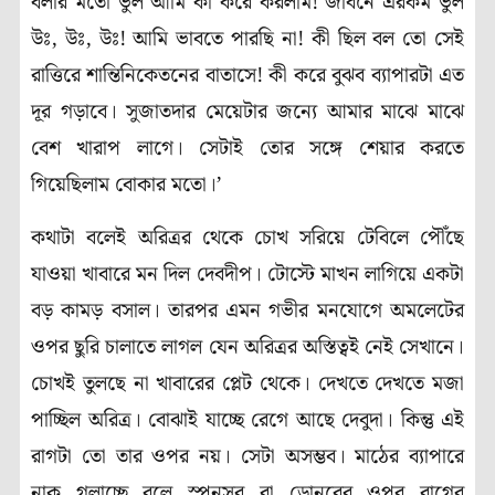
বলার মতো ভুল আমি কী করে করলাম! জীবনে এরকম ভুল
উঃ, উঃ, উঃ! আমি ভাবতে পারছি না! কী ছিল বল তো সেই
রাত্তিরে শান্তিনিকেতনের বাতাসে! কী করে বুঝব ব্যাপারটা এত
দূর গড়াবে। সুজাতদার মেয়েটার জন্যে আমার মাঝে মাঝে
বেশ খারাপ লাগে
।
সেটাই তোর সঙ্গে শেয়ার করতে
গিয়েছিলাম বোকার মতো।’
কথাটা বলেই অরিত্রর থেকে চোখ সরিয়ে টেবিলে পৌঁছে
যাওয়া খাবারে মন দিল দেবদীপ। টোস্টে মাখন লাগিয়ে একটা
বড় কামড় বসাল। তারপর এমন গভীর মনযোগে অমলেটের
ওপর ছুরি চালাতে লাগল যেন অরিত্রর অস্তিত্বই নেই সেখানে।
চোখই তুলছে না খাবারের প্লেট থেকে। দেখতে দেখতে মজা
পাচ্ছিল অরিত্র
।
বোঝাই যাচ্ছে রেগে আছে দেবুদা। কিন্তু এই
রাগটা তো তার ওপর নয়। সেটা অসম্ভব। মাঠের ব্যাপারে
নাক গলাচ্ছে বলে স্পনসর বা ডোনরের ওপর রাগের