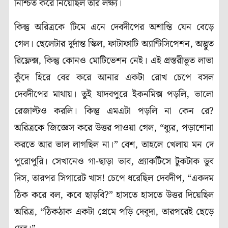
নিশ্চিত করে নিয়েছিল তার লক্ষ্য।
কিন্তু অরিত্রকে টিমে এনে দেবদীপের অশান্তি যেন বেড়ে
গেল। ছেলেটার দুর্দান্ত স্কিল, ফাটাফাটি অ্যান্টিসিপেশন, অদ্ভুত
রিফ্লেক্স, কিন্তু কোনও মোটিভেশন নেই। এই প্রস্তরীভূত লাভা
কুঁদে হিরে বের করে আনার একটা রোখ চেপে বসল
দেবদীপের মাথায়। তুই যাদবপুরে ইকনমিক্স পড়লি, ভালো
রেজাল্টও করলি। কিন্তু এমএটা পড়লি না কেন রে?
অরিত্রকে জিজ্ঞেস করে উত্তর পাওয়া গেল, “ধ্যুর, পড়াশোনা
করতে আর ভাল লাগছিল না।” বেশ, তাহলে খেলায় মন দে
পুরোপুরি। সেখানেও গা-ছাড়া ভাব, প্র্যাকটিসে টুকটাক ডুব
দিস, তারপর সিগারেট খাস! চেপে ধরেছিল দেবদীপ, “একদম
ঠিক করে বল, কবে ছাড়বি?” হাসতে হাসতে উত্তর দিয়েছিল
অরিত্র, “ঠিকঠাক একটা প্রেমে পড়ি দেবুদা, তারপরেই ছেড়ে