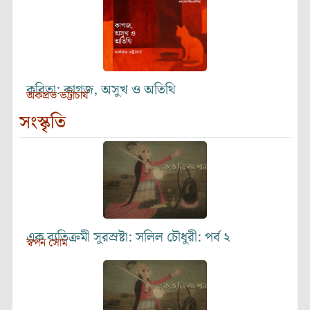
কবিতা: কাগজ, অসুখ ও অতিথি
অর্কপ্রভ ভট্টাচার্য
সংস্কৃতি
এক ব্যতিক্রমী সুরস্রষ্টা: সলিল চৌধুরী: পর্ব ২
স্বপন সোম