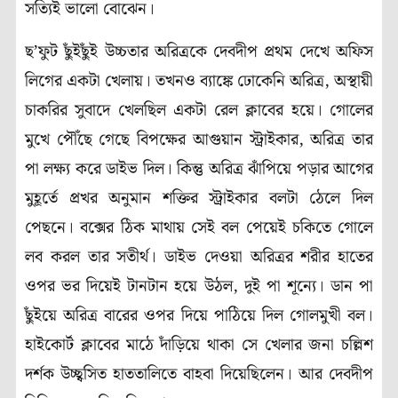
সত্যিই ভালো বোঝেন।
ছ’ফুট ছুঁইছুঁই উচ্চতার অরিত্রকে দেবদীপ প্রথম দেখে অফিস
লিগের একটা খেলায়। তখনও ব্যাঙ্কে ঢোকেনি অরিত্র, অস্থায়ী
চাকরির সুবাদে খেলছিল একটা রেল ক্লাবের হয়ে। গোলের
মুখে পৌঁছে গেছে বিপক্ষের আগুয়ান স্ট্রাইকার, অরিত্র তার
পা লক্ষ্য করে ডাইভ দিল। কিন্তু অরিত্র ঝাঁপিয়ে পড়ার আগের
মুহূর্তে প্রখর অনুমান শক্তির স্ট্রাইকার বলটা ঠেলে দিল
পেছনে। বক্সের ঠিক মাথায় সেই বল পেয়েই চকিতে গোলে
লব করল তার সতীর্থ। ডাইভ দেওয়া অরিত্রর শরীর হাতের
ওপর ভর দিয়েই টানটান হয়ে উঠল, দুই পা শূন্যে। ডান পা
ছুঁইয়ে অরিত্র বারের ওপর দিয়ে পাঠিয়ে দিল গোলমুখী বল।
হাইকোর্ট ক্লাবের মাঠে দাঁড়িয়ে থাকা সে খেলার জনা চল্লিশ
দর্শক উচ্ছ্বসিত হাততালিতে বাহবা দিয়েছিলেন। আর দেবদীপ