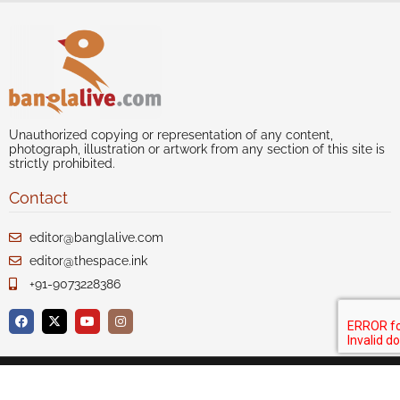
Unauthorized copying or representation of any content,
photograph, illustration or artwork from any section of this site is
strictly prohibited.
Contact
editor@banglalive.com
editor@thespace.ink
+91-9073228386
Author index
Our Story
Disclaimer
Privacy
Terms of Use
Advertise with us
Contact Us
Sitemap