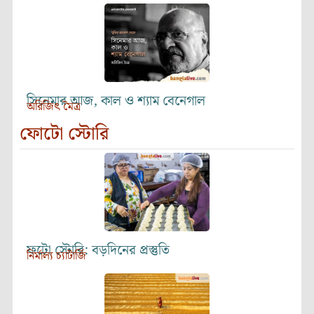
সিনেমার আজ, কাল ও শ্যাম বেনেগাল
অরিজিৎ মৈত্র
ফোটো স্টোরি
ফটো স্টোরি: বড়দিনের প্রস্তুতি
নির্মাল্য চ্যাটার্জি