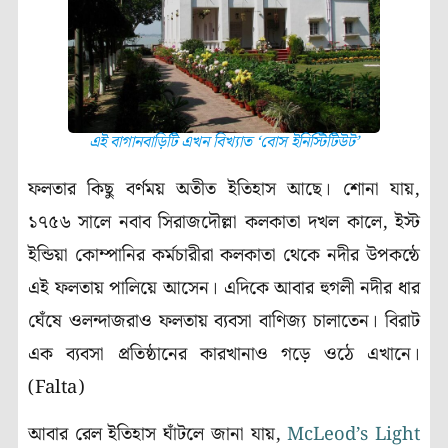
এই বাগানবাড়িটি এখন বিখ্যাত ‘বোস ইনিস্টিটিউট’
ফলতার কিছু বর্ণময় অতীত ইতিহাস আছে। শোনা যায়,
১৭৫৬ সালে নবাব সিরাজদৌল্লা কলকাতা দখল কালে, ইস্ট
ইন্ডিয়া কোম্পানির কর্মচারীরা কলকাতা থেকে নদীর উপকন্ঠে
এই ফলতায় পালিয়ে আসেন। এদিকে আবার হুগলী নদীর ধার
ঘেঁষে ওলন্দাজরাও ফলতায় ব্যবসা বাণিজ্য চালাতেন। বিরাট
এক ব্যবসা প্রতিষ্ঠানের কারখানাও গড়ে ওঠে এখানে।
(Falta)
আবার রেল ইতিহাস ঘাঁটলে জানা যায়,
McLeod’s Light