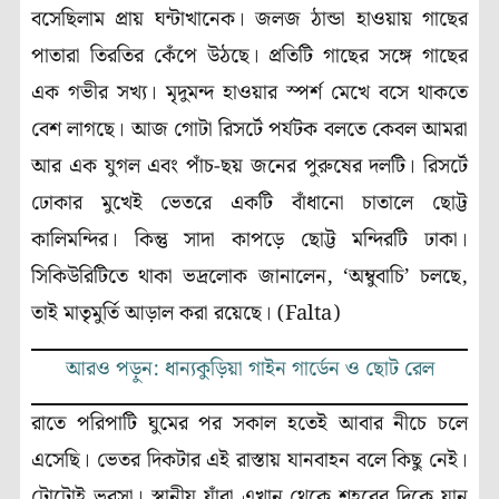
বসেছিলাম প্রায় ঘন্টাখানেক। জলজ ঠান্ডা হাওয়ায় গাছের
পাতারা তিরতির কেঁপে উঠছে। প্রতিটি গাছের সঙ্গে গাছের
এক গভীর সখ্য। মৃদুমন্দ হাওয়ার স্পর্শ মেখে বসে থাকতে
বেশ লাগছে। আজ গোটা রিসর্টে পর্যটক বলতে কেবল আমরা
আর এক যুগল এবং পাঁচ-ছয় জনের পুরুষের দলটি। রিসর্টে
ঢোকার মুখেই ভেতরে একটি বাঁধানো চাতালে ছোট্ট
কালিমন্দির। কিন্তু সাদা কাপড়ে ছোট্ট মন্দিরটি ঢাকা।
সিকিউরিটিতে থাকা ভদ্রলোক জানালেন, ‘অম্বুবাচি’ চলছে,
তাই মাতৃমুর্তি আড়াল করা রয়েছে। (Falta)
আরও পড়ুন: ধান্যকুড়িয়া গাইন গার্ডেন ও ছোট রেল
রাতে পরিপাটি ঘুমের পর সকাল হতেই আবার নীচে চলে
এসেছি। ভেতর দিকটার এই রাস্তায় যানবাহন বলে কিছু নেই।
টোটোই ভরসা। স্থানীয় যাঁরা এখান থেকে শহরের দিকে যান