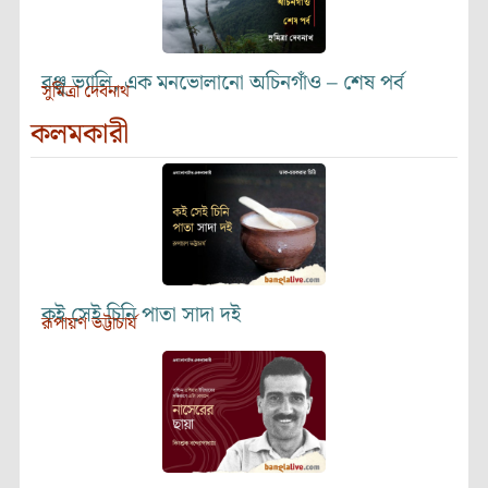
রঞ্জু ভ্যালি, এক মনভোলানো অচিনগাঁও – শেষ পর্ব
সুমিত্রা দেবনাথ
কলমকারী
কই সেই চিনি পাতা সাদা দই
রূপায়ণ ভট্টাচার্য