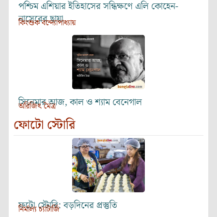
পশ্চিম এশিয়ার ইতিহাসের সন্ধিক্ষণে এলি কোহেন-
নাসেরের ছায়া
কিংশুক বন্দ্যোপাধ্যায়
সিনেমার আজ, কাল ও শ্যাম বেনেগাল
অরিজিৎ মৈত্র
ফোটো স্টোরি
ফটো স্টোরি: বড়দিনের প্রস্তুতি
নির্মাল্য চ্যাটার্জি