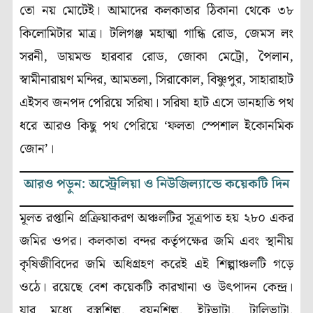
তো নয় মোটেই। আমাদের কলকাতার ঠিকানা থেকে ৩৮
কিলোমিটার মাত্র। টলিগঞ্জ মহাত্মা গান্ধি রোড, জেমস লং
সরনী, ডায়মন্ড হারবার রোড, জোকা মেট্রো, পৈলান,
স্বামীনারায়ণ মন্দির, আমতলা, সিরাকোল, বিষ্ণুপুর, সাহারাহাট
এইসব জনপদ পেরিয়ে সরিষা। সরিষা হাট এসে ডানহাতি পথ
ধরে আরও কিছু পথ পেরিয়ে ‘ফলতা স্পেশাল ইকোনমিক
জোন’।
আরও পড়ুন: অস্ট্রেলিয়া ও নিউজিল্যান্ডে কয়েকটি দিন
মূলত রপ্তানি প্রক্রিয়াকরণ অঞ্চলটির সূত্রপাত হয় ২৮০ একর
জমির ওপর। কলকাতা বন্দর কর্তৃপক্ষের জমি এবং স্থানীয়
কৃষিজীবিদের জমি অধিগ্রহণ করেই এই শিল্পাঞ্চলটি গড়ে
ওঠে। রয়েছে বেশ কয়েকটি কারখানা ও উৎপাদন কেন্দ্র।
যার মধ্যে বস্ত্রশিল্প, বয়নশিল্প, ইটভাটা, টালিভাটা,