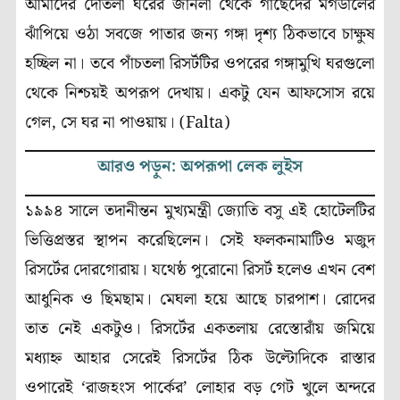
আমাদের দোতলা ঘরের জানলা থেকে গাছেদের মগডালের
ঝাঁপিয়ে ওঠা সবজে পাতার জন্য গঙ্গা দৃশ্য ঠিকভাবে চাক্ষুষ
হচ্ছিল না। তবে পাঁচতলা রিসর্টটির ওপরের গঙ্গামুখি ঘরগুলো
থেকে নিশ্চয়ই অপরূপ দেখায়। একটু যেন আফসোস রয়ে
গেল, সে ঘর না পাওয়ায়। (Falta)
আরও পড়ুন: অপরূপা লেক লুইস
১৯৯৪ সালে তদানীন্তন মুখ্যমন্ত্রী জ্যোতি বসু এই হোটেলটির
ভিত্তিপ্রস্তর স্থাপন করেছিলেন। সেই ফলকনামাটিও মজুদ
রিসর্টের দোরগোরায়। যথেষ্ঠ পুরোনো রিসর্ট হলেও এখন বেশ
আধুনিক ও ছিমছাম। মেঘলা হয়ে আছে চারপাশ। রোদের
তাত নেই একটুও। রিসর্টের একতলায় রেস্তোরাঁয় জমিয়ে
মধ্যাহ্ন আহার সেরেই রিসর্টের ঠিক উল্টোদিকে রাস্তার
ওপারেই ‘রাজহংস পার্কের’ লোহার বড় গেট খুলে অন্দরে