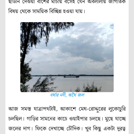
ছাউনি দেওয়া বাঁশের মাচায় বসেই যেন অবলীলায় জাগতিক
বিষয় থেকে সাময়িক বিচ্ছিন্ন হওয়া যায়।
বর্ষার নদী, অথৈ জল
আজ সমস্ত যাত্রাপথটাই, আকাশে মেঘ-রোদ্দুরের লুকোচুরি
চলছিল। গাড়ির সামনের কাচে ওয়াইপার চলছে। মুছে যাচ্ছে
জলের দাগ। ফিকে দেখাচ্ছে চৌদিক। খুব কিছু একটা দুরত্ব