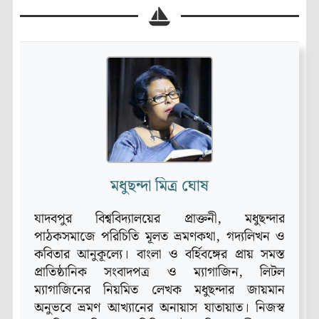
মধুছন্দা মিত্র ঘোষ
যাদবপুর বিশ্ববিদ্যালয়ের প্রাক্তনী, মধুছন্দার
পাঠকসমাজে পরিচিতি মূলত ভ্রমণকথা, গদ‍্যলিখন ও
কবিতার আনুকূল‍্যে। বাংলা ও বর্হিবঙ্গের প্রায় সমস্ত
প্রাতিষ্ঠানিক সংবাদপত্র ও ম‍্যাগাজিন, লিটল
ম‍্যাগাজিনের নিয়মিত লেখক মধুছন্দার জায়মান
অনুভবে ভ্রমণ আখ‍্যানের অনায়াস যাতায়াত। নিজস্ব