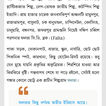
প্লাস্টিকজাত শিল্প, লেপ-তোষক জাতীয় শিল্প, কটস্পিন শিল্প
ইত্যাদি। প্রায় হাজার চারেক জনবসতিপূর্ণ অঞ্চলটি মামুদপুর,
রাজারামপুর, বাসুলাট, চক ধানুমন্ডল, চান্দিদেউল, বেলসিংহ,
চালুয়ারি, বঙ্গনগর, জফরপুর গ্রামগুলি নিয়েই দক্ষিণ চব্বিশ
পরগনার ফলতা সি.ডি. ব্লক। (Falta)
পাকা সড়ক, দোকানপাট, বাজার, স্কুল, নার্সারি, ছোট ছোট
পিকনিক স্পট, কারখানা, কিছু হোটেল-রিসর্ট রয়েছে। তবু
যেন মুছে যায়নি প্রকৃতির অকৃত্রিমতা। শিরশিরে হাওয়া আর
ঝিরঝিরে বৃষ্টি। গন্তব্যপথ শেষে যা পড়ে রইলো, সেটাই হলো
গঙ্গার কোলে ছোট্ট এক প্রাচীন শিল্পগ্রাম
ফলতা
।
ফলতার কিছু বর্ণময় অতীত ইতিহাস আছে।