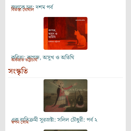
জলকে চল: দশম পর্ব
বিতস্তা ঘোষাল
কবিতা: কাগজ, অসুখ ও অতিথি
অর্কপ্রভ ভট্টাচার্য
সংস্কৃতি
এক ব্যতিক্রমী সুরস্রষ্টা: সলিল চৌধুরী: পর্ব ২
স্বপন সোম