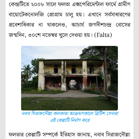
কেন্দ্রটিতে ২০০৮ সালে ফলতা এক্সপেরিমেন্টাল ফার্মে গ্রামীণ
বায়োটেকনোলজি প্রোগ্রাম চালু হয়। এখানে সর্বসাধারণের
প্রবেশাধিকার না থাকলেও, আচার্য জগদীশচন্দ্র বোসের
জন্মদিন, ৩০শে নভেম্বর খুলে দেওয়া হয়। (Falta)
নবাব সিরাজদৌল্লা কলকাতা আক্রমণকালে ব্রিটিশ সেনারা
এই কেল্লাটি নির্মাণ করে
ফলতার কেল্লাটি সম্পর্কে ইতিহাস জানায়, নবাব সিরাজদৌল্লা