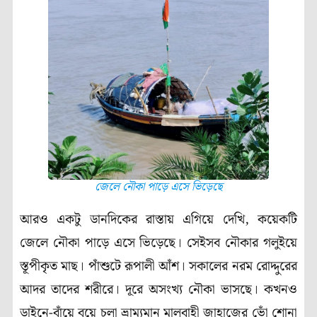
জেলে নৌকা পাড়ে এসে ভিড়েছে
আরও একটু ডানদিকের রাস্তায় এগিয়ে দেখি, কয়েকটি
জেলে নৌকা পাড়ে এসে ভিড়েছে। সেইসব নৌকার গলুইয়ে
স্তূপীকৃত মাছ। পাঁশুটে রূপালী আঁশ। সকালের নরম রোদ্দুরের
আদর তাদের শরীরে। দূরে অসংখ্য নৌকা ভাসছে। কখনও
ডাইনে-বাঁয়ে বয়ে চলা ভ্রাম্যমান মালবাহী জাহাজের ভোঁ শোনা