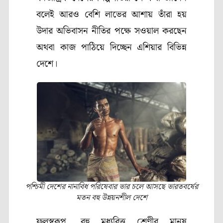
বলেই আরও বেশি লাভের আশায় তাঁরা হয়
উদার অভিবাসন নীতির পক্ষে সওয়াল করছেন
অথবা কাজ পাঠিয়ে দিচ্ছেন এশিয়ার বিভিন্ন
দেশে।
পশ্চিমী দেশের নানাবিধ পরিষেবার ভার চলে আসছে ভারতবর্ষের
মতন বহু উন্নয়নশীল দেশে
ফলস্বরূপ, বহু মধ্যবিত্ত শ্রেণীর মানুষ