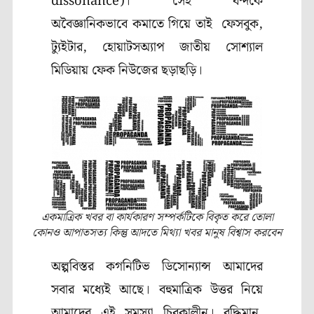
dissonance)। সেই ধন্দকে
অবৈজ্ঞানিকভাবে কমাতে গিয়ে তাই ফেসবুক,
ট্যুইটার, হোয়াটসঅ্যাপ জাতীয় সোশ্যাল
মিডিয়ায় ফেক নিউজের ছড়াছড়ি।
একমাত্রিক খবর বা কার্যকারণ সম্পর্কটিকে বিকৃত করে তোলা
কোনও আপাতসত্য কিন্তু আদতে মিথ্যা খবর মানুষ বিশ্বাস করবেন
অল্পবিস্তর কগনিটিভ ডিসোন্যান্স আমাদের
সবার মধ্যেই আছে। বহুমাত্রিক উত্তর নিয়ে
আমাদের এই সমস্যা চিরকালীন। বুদ্ধিমান,