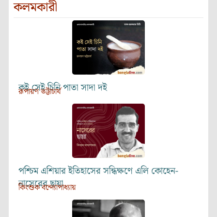
কলমকারী
কই সেই চিনি পাতা সাদা দই
রূপায়ণ ভট্টাচার্য
পশ্চিম এশিয়ার ইতিহাসের সন্ধিক্ষণে এলি কোহেন-
নাসেরের ছায়া
কিংশুক বন্দ্যোপাধ্যায়