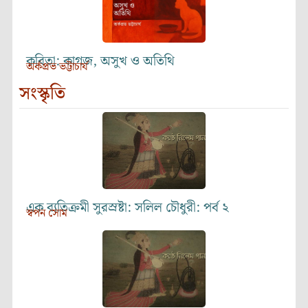
কবিতা: কাগজ, অসুখ ও অতিথি
অর্কপ্রভ ভট্টাচার্য
সংস্কৃতি
এক ব্যতিক্রমী সুরস্রষ্টা: সলিল চৌধুরী: পর্ব ২
স্বপন সোম