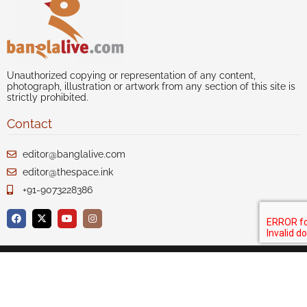
Unauthorized copying or representation of any content,
photograph, illustration or artwork from any section of this site is
strictly prohibited.
Contact
editor@banglalive.com
editor@thespace.ink
+91-9073228386
Author index
Our Story
Disclaimer
Privacy
Terms of Use
Advertise with us
Contact Us
Sitemap
Copyright 2020-21 Celcius Technologies Pvt. Ltd. All Rights
Reserved