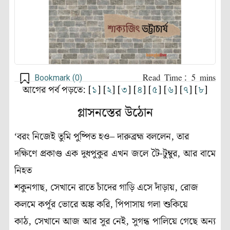
Bookmark (
0
)
আগের পর্ব পড়তে: [
১
] [
২
] [
৩
] [
৪
] [
৫
] [
৬
] [
৭
] [
৮
]
গ্লাসনস্তের উঠোন
‘বরং নিজেই তুমি পুষ্পিত হও– দারুব্রহ্ম বললেন, তার
দক্ষিণে প্রকাণ্ড এক দুধপুকুর এখন জলে টৈ-টুম্বুর, আর বামে
নিহত
শকুনগাছ, সেখানে রাতে চাঁদের গাড়ি এসে দাঁড়ায়, রোজ
কলমে কর্পূর ভোরে অঙ্ক করি, পিপাসায় গলা শুকিয়ে
কাঠ, সেখানে আজ আর সুর নেই, সুগন্ধ পালিয়ে গেছে অন্য