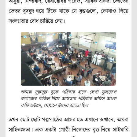
অসূয়া, নিন্দাবাদ, রেষারেষির পরেও, সার্বিক একটা স্রোতের
ভেতর বুদবুদ হয়ে টিকে থাকে যে বৃত্তগুলো, কোথাও গিয়ে
সংলগ্নতার বোধ চারিয়ে দেয়।
আমরা দুরুদুরু বুকে পরিষ্কার হাতে লেখা ফুলস্কেপ
কাগজের বান্ডিল দিয়ে আসতাম পত্রিকার অফিস অথবা
কফি হাউসে, যেখানে তাঁদের আড্ডা ছিল
তখন ছোট ছোট গল্পপাঠের আসর হত এখানে ওখানে, অথবা
সাহিত্যসভা। এক একটা গোষ্ঠী নিজেদের বৃত্ত নিয়ে প্রাইমারি