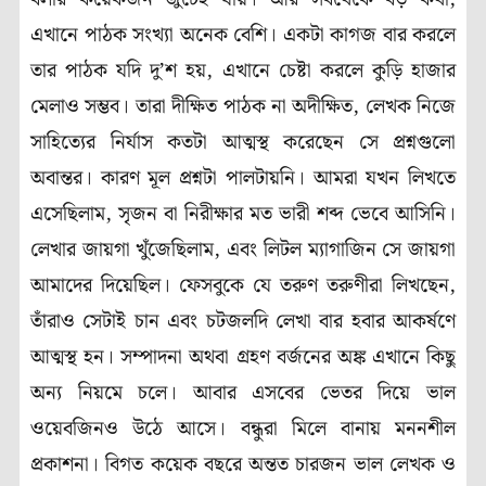
এখানে পাঠক সংখ্যা অনেক বেশি। একটা কাগজ বার করলে
তার পাঠক যদি দু’শ হয়, এখানে চেষ্টা করলে কুড়ি হাজার
মেলাও সম্ভব। তারা দীক্ষিত পাঠক না অদীক্ষিত, লেখক নিজে
সাহিত্যের নির্যাস কতটা আত্মস্থ করেছেন সে প্রশ্নগুলো
অবান্তর। কারণ মূল প্রশ্নটা পালটায়নি। আমরা যখন লিখতে
এসেছিলাম, সৃজন বা নিরীক্ষার মত ভারী শব্দ ভেবে আসিনি।
লেখার জায়গা খুঁজেছিলাম, এবং লিটল ম্যাগাজিন সে জায়গা
আমাদের দিয়েছিল। ফেসবুকে যে তরুণ তরুণীরা লিখছেন,
তাঁরাও সেটাই চান এবং চটজলদি লেখা বার হবার আকর্ষণে
আত্মস্থ হন। সম্পাদনা অথবা গ্রহণ বর্জনের অঙ্ক এখানে কিছু
অন্য নিয়মে চলে। আবার এসবের ভেতর দিয়ে ভাল
ওয়েবজিনও উঠে আসে। বন্ধুরা মিলে বানায় মননশীল
প্রকাশনা। বিগত কয়েক বছরে অন্তত চারজন ভাল লেখক ও