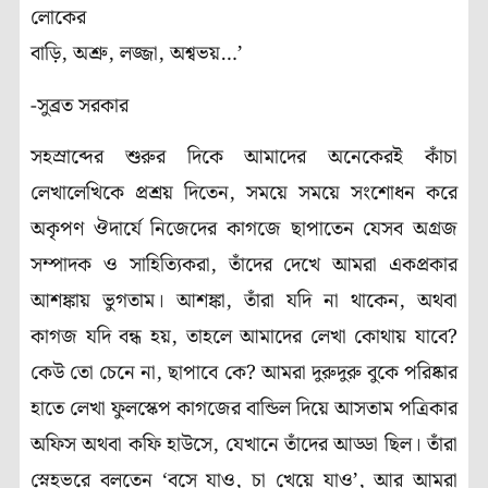
লোকের
বাড়ি, অশ্রু, লজ্জা, অশ্বভয়…’
-সুব্রত সরকার
সহস্রাব্দের শুরুর দিকে আমাদের অনেকেরই কাঁচা
লেখালেখিকে প্রশ্রয় দিতেন, সময়ে সময়ে সংশোধন করে
অকৃপণ ঔদার্যে নিজেদের কাগজে ছাপাতেন যেসব অগ্রজ
সম্পাদক ও সাহিত্যিকরা, তাঁদের দেখে আমরা একপ্রকার
আশঙ্কায় ভুগতাম। আশঙ্কা, তাঁরা যদি না থাকেন, অথবা
কাগজ যদি বন্ধ হয়, তাহলে আমাদের লেখা কোথায় যাবে?
কেউ তো চেনে না, ছাপাবে কে? আমরা দুরুদুরু বুকে পরিষ্কার
হাতে লেখা ফুলস্কেপ কাগজের বান্ডিল দিয়ে আসতাম পত্রিকার
অফিস অথবা কফি হাউসে, যেখানে তাঁদের আড্ডা ছিল। তাঁরা
স্নেহভরে বলতেন ‘বসে যাও, চা খেয়ে যাও’, আর আমরা