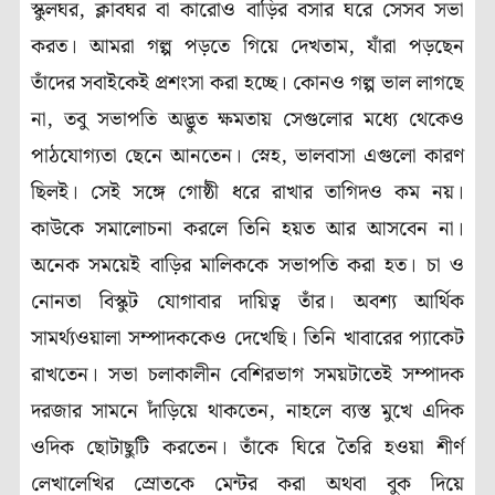
স্কুলঘর, ক্লাবঘর বা কারোও বাড়ির বসার ঘরে সেসব সভা
করত। আমরা গল্প পড়তে গিয়ে দেখতাম, যাঁরা পড়ছেন
তাঁদের সবাইকেই প্রশংসা করা হচ্ছে। কোনও গল্প ভাল লাগছে
না, তবু সভাপতি অদ্ভুত ক্ষমতায় সেগুলোর মধ্যে থেকেও
পাঠযোগ্যতা ছেনে আনতেন। স্নেহ, ভালবাসা এগুলো কারণ
ছিলই। সেই সঙ্গে গোষ্ঠী ধরে রাখার তাগিদও কম নয়।
কাউকে সমালোচনা করলে তিনি হয়ত আর আসবেন না।
অনেক সময়েই বাড়ির মালিককে সভাপতি করা হত। চা ও
নোনতা বিস্কুট যোগাবার দায়িত্ব তাঁর। অবশ্য আর্থিক
সামর্থ্যওয়ালা সম্পাদককেও দেখেছি। তিনি খাবারের প্যাকেট
রাখতেন। সভা চলাকালীন বেশিরভাগ সময়টাতেই সম্পাদক
দরজার সামনে দাঁড়িয়ে থাকতেন, নাহলে ব্যস্ত মুখে এদিক
ওদিক ছোটাছুটি করতেন। তাঁকে ঘিরে তৈরি হওয়া শীর্ণ
লেখালেখির স্রোতকে মেন্টর করা অথবা বুক দিয়ে