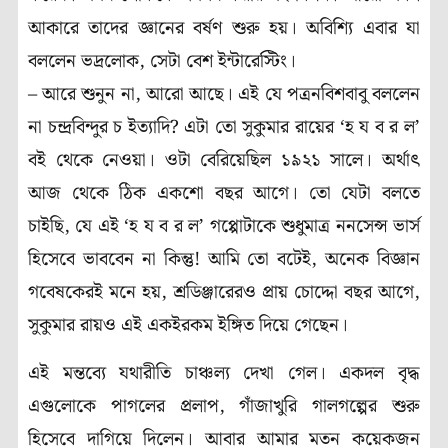
আকারে তাদের জ্ঞানের বর্ষণ শুরু হয়। অবিশ্যি এবার যা
বললেন ভদ্রলোক, সেটা বেশ ইন্টারেস্টিং।
– আরে শুনুন না, আরো আছে। এই যে পত্রনবিশবাবু বললেন
না চন্দ্রবিন্দুর চ ইত্যাদি? এটা তো সুকুমার রায়ের ‘হ য ব র ল’
বই থেকে নেওয়া। ওটা বেরিয়েছিল ১৯২১ সালে। অর্থাৎ
আজ থেকে ঠিক একশো বছর আগে। তো যেটা বলতে
চাইছি, যে এই ‘হ য ব র ল’ গপ্পোটাকে শুধুমাত্র ননসেন্স ভার্স
হিসেবে ভাববেন না কিন্তু! আমি তো বটেই, অনেক বিজ্ঞান
গবেষকেরই মনে হয়, শ্রডিঞ্জারেরও প্রায় চোদ্দো বছর আগে,
সুকুমার রায়ও এই একইরকম ইঙ্গিত দিয়ে গেছেন।
এই মন্তব্যে যথারীতি চাঞ্চল্য দেখা গেল। একদল বৃদ্ধ
এগুলোকে পাগলের প্রলাপ, গাঁজাখুরি গালগল্পের শুরু
হিসেবে দাগিয়ে দিলেন। আবার আমার মতন কয়েকজন