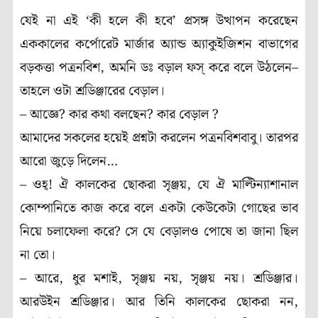
যেই না এই ‘কী হলে কী হবে’ প্রসঙ্গ উত্থাপন করেছেন
এককালের কর্পোরেট মার্জার অ্যান্ড অ্যাকুইজিশন বাভাগের
বড়কত্তা পত্রনবিশ, অমনি ডঃ বড়াল ফস্ করে বলে উঠলেন–
তাহলে ওটা শ্রডিঞ্জারের বেড়াল।
– আজ্ঞে? কার কথা বলছেন? কার বেড়াল ?
আমাদের সকলের হয়েই প্রশ্নটা করলেন পত্রনবিশবাবু। তারপর
আরো জুড়ে দিলেন…
– ওহ্‌! ঐ কালকের ছোকরা সৃঞ্জয়, যে ঐ মাল্টিন্যাশানাল
কোম্পানিতে কাজ করে বলে একটা কেউকেটা গোছের ভাব
নিয়ে চলাফেলা করে? সে যে বেড়ালও পোষে তা জানা ছিল
না তো।
– আরে, ধুর মশাই, সৃঞ্জয় নয়, সৃঞ্জয় নয়। শ্রডিঞ্জার।
আরউইন শ্রডিঞ্জার। আর তিনি কালকের ছোকরা নন,