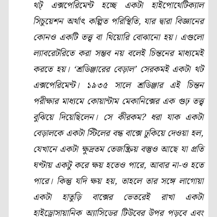
থট্‌ এক্সপেরিমেন্ট হচ্ছে একটা হাইপোথেটিক্যাল
সিচুয়েশন অর্থাৎ কল্পিত পরিস্থিতি, যার দ্বারা বিজ্ঞানের
কোনও একটি তত্ত্ব বা থিয়োরি বোঝানো হয়। এগুলো
ল্যাবরেটরিতে করা সম্ভব নয় বলেই চিন্তনের মাধ্যমেই
করতে হয়। ‘শ্রডিঞ্জারের বেড়াল’ সেরকমই একটা থট
এক্সপেরিমেন্ট। ১৯৩৫ সালে শ্রডিঞ্জার এই চিন্তন
পরীক্ষার মাধ্যমে কোয়ান্টাম মেকানিক্সের এক গুঢ় তত্ত্ব
বুঝিয়ে দিয়েছিলেন। সে কীরকম? ধরা যাক একটা
বেড়ালকে একটা স্টিলের বন্ধ বাক্সে ঢুকিয়ে দেওয়া হল,
যেখানে একটা ক্ষুদ্রতম তেজষ্ক্রিয় বস্তুও আছে যা প্রতি
ঘণ্টায় একটু করে ক্ষয় হতেও পারে, আবার না-ও হতে
পারে। কিন্তু যদি ক্ষয় হয়, তাহলে তার সঙ্গে লাগোয়া
একটা হাতুড়ি বাক্সের ভেতরেই রাখা একটা
হাইড্রোসায়ানিক অ্যাসিডের টিউবের উপর পড়বে এবং