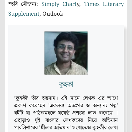
*ছবি সৌজন্য:
Simply Charl
y,
Times Literary
Supplement
, Outlook
কুহকী
‘কুহকী’ তাঁর ছদ্মনাম। এই নামে লেখক এর আগে
প্রকাশ করেছেন 'একলব্য অতঃপর ও অন্যান্য গল্প'
বইটি যা পাঠকমহলে যথেষ্ঠ প্রশংসা লাভ করেছে ।
এছাড়াও দুই বাংলার লেখকদের নিয়ে অভিযান
পাবলিশারের 'থ্রীলার অভিযান' সংখাতেও কুহকীর লেখা