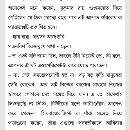
অনেকেই মনে করেন, সুকুমার রায় গুপ্তসঙ্কেত দিয়ে
গেছিলেন যে ঠিক চোদ্দো বছর পরে এই আপাত স্ববিরোধ বা
প্যারাডক্সটি প্রকাশিত হবে।
– ধ্যার বাবা। যত্তসব আজগুবি।
পত্রনবিশ বিরক্তমুখে মাথা নাড়েন।
– তা এতই যদি জানা ছিল, তাহলে উনি নিজেই তো, কী বলে,
আপনার ঐ থট এক্সপেরিমেন্টটা করে যেতে পারতেন।
– না, সেটা সময়োপযোগী হত না। বড় বড় কৃতি মানুষেরা
সেটা বোঝেন। আর তাই নিজের কাজের মাধ্যমে নিজের
স্বাক্ষরে গোপনে সেই সঙ্কেত দিয়ে যান। এ তো হামেশাই
লিওনার্দো দ্য ভিঞ্চি, নিউটনের মতো জ্ঞানীগুণীরা আগেও
করে গেছেন। সিমবায়োলজিস্ট বা যাঁরা সঙ্কেত নিয়ে
পড়াশুনো করেন, তাঁরা এগুলো পরবর্তীকালে আবিষ্কার