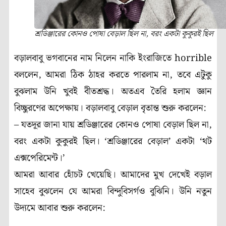
শ্রডিঞ্জারের কোনও পোষা বেড়াল ছিল না, বরং একটা কুকুরই ছিল
বড়ালবাবু ভগবানের নাম নিলেন নাকি ইংরাজিতে horrible
বললেন, আমরা ঠিক ঠাহর করতে পারলাম না, তবে এটুকু
বুঝলাম উনি খুবই বীতশ্রদ্ধ। অতএব তৈরি হলাম জ্ঞান
বিচ্ছুরণের অপেক্ষায়। বড়ালবাবু বেড়াল বৃতান্ত শুরু করলেন:
– যতদূর জানা যায় শ্রডিঞ্জারের কোনও পোষা বেড়াল ছিল না,
বরং একটা কুকুরই ছিল। ‘শ্রডিঞ্জারের বেড়াল’ একটা ‘থট
এক্সপেরিমেন্ট।’
আমরা আবার হোঁচট খেয়েছি। আমাদের মুখ দেখেই বড়াল
সাহেব বুঝলেন যে আমরা বিন্দুবিসর্গও বুঝিনি। উনি নতুন
উদ্যমে আবার শুরু করলেন: