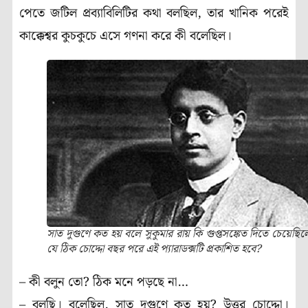
পেতে জটিল প্রব্যাবিলিটির কথা বলছিল, তার খানিক পরেই
কাক্কেশ্বর কুচকুচে এসে গণনা করে কী বলেছিল।
সাত দুগুণে কত হয় বলে সুকুমার রায় কি গুপ্তসঙ্কেত দিতে চেয়েছিল
যে ঠিক চোদ্দো বছর পরে এই প্যারাডক্সটি প্রকাশিত হবে?
– কী বলুন তো? ঠিক মনে পড়ছে না…
– বলছি। বলেছিল, সাত দুগুণে কত হয়? উত্তর চোদ্দো।