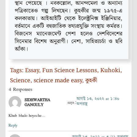
স্থান পেয়েছে । নবকল্লোল, আনন্দমেলা ও অন্যান্য
পত্রিকাতেও গল্প লিখছেন। কুহকীর জন্ম ১৯৭৫-এ
কলকাতায়। আইআইটি থেকে ইলেক্ট্রনিক্স ইঞ্জিনিয়ার,
বর্তমানে একটি বহুজাতিক তথ্যপ্রযুক্তি সংস্থায় কর্মরত।
বিজনেস ম্যানেজমেন্ট পেশা হলেও দেশবিদেশের
সিনেমার বিশেষ অনুরাগী। নেশা, সাহিত্যচর্চা ও ছবি
আঁকা।
Tags:
Essay
,
Fun Science Lessons
,
Kuhoki
,
Science
,
science made easy
,
কুহকী
4 Responses
আগস্ট ১৩, ২০২২ at ১:৪০
SIDHWARTHA
says:
অপরাহ্ণ
GANGULY
Khub bhalo hoyeche…
Reply
আগস্ট ১৩, ২০২২ at ৩:২১ অপরাহ্ণ