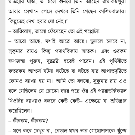
মতিহারি যাও, তা হলে শুনবে তিনি আছেন রামকিষ্টপুর।
আবার সেখানে গেলে দেখবে তিনি গেছেন কাশিমবাজার।
কিছুতেই দেখা হবার যো নেই।’
– আরিব্বাস্‌, ভালো ফেঁদেছেন তো এই গপ্পোটা!
– আরো আছে, মশাই আরো আছে। ভুললে চলবে না,
সুকুমার রায়ও কিন্তু পদার্থবিদ্যায় স্নাতক। এবং ওরকম
ক্ষণজন্মা পুরুষ, দূরদ্রষ্টা হতেই পারেন। এই পৃথিবীতে
কতরকম আশ্চর্য ঘটনা ঘটেছে বা ঘটছে যার আপাতদৃষ্টিতে
কোনও ব্যাখ্যা হয় না। আমি তো বলবো, সুকুমার রায় এও
বলে গেছিলেন যে চোদ্দো বছর পরে ওঁর এই প্যারাডক্সিক্যাল
থিওরির ব্যাখ্যাও করবে কেউ কেউ– এক্ষেত্রে যা শ্রডিঞ্জার
করেছিলেন।
– কীরকম, কীরকম?
– মনে করে দেখুন না, বেড়াল যখন তার গেছোদাদাকে খুঁজে