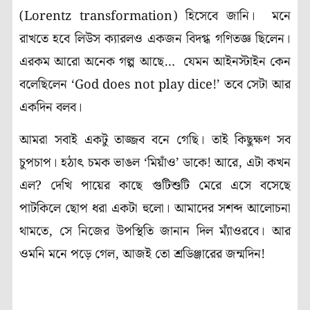
(Lorentz transformation) হিসেবে জানি। মনে
রাখতে হবে লিউস ক্যারলও একজন বিদগ্ধ গণিতজ্ঞ ছিলেন।
এরকম আরো অনেক গল্প আছে… যেমন আইনস্টাইন কেন
বলেছিলেন ‘God does not play dice!’ তবে সেটা আর
একদিন বলব।
আমরা সবাই একটু তাজ্জব বনে গেছি। তাই কিছুক্ষণ সব
চুপচাপ। হঠাৎ চমক ভাঙল ‘মিয়াঁও’ ডাকে! আরে, এটা কখন
এল? দেখি পায়ের কাছে গুটিশুটি মেরে এসে বসেছে
পাটকিলে ছোপ ধরা একটা হুলো। আমাদের সশব্দ আলোচনা
থামতে, সে নিজের উপস্থিতি জানান দিল ম্যাঁওরবে। আর
ওমনি মনে পড়ে গেল, আজই তো শ্রডিঞ্জারের জন্মদিন!