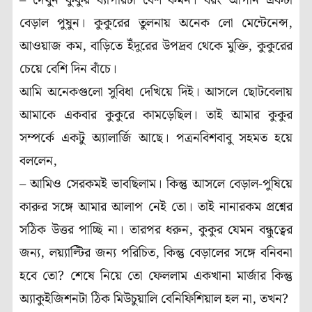
– দেখুন কুকুর ব্যাপারটা বেশ কমন। বরং আপনি একটা
বেড়াল পুষুন। কুকুরের তুলনায় অনেক লো মেন্টেনেন্স,
আওয়াজ কম, বাড়িতে ইঁদুরের উপদ্রব থেকে মুক্তি, কুকুরের
চেয়ে বেশি দিন বাঁচে।
আমি অনেকগুলো সুবিধা দেখিয়ে দিই। আসলে ছোটবেলায়
আমাকে একবার কুকুরে কামড়েছিল। তাই আমার কুকুর
সম্পর্কে একটু অ্যালার্জি আছে। পত্রনবিশবাবু সহমত হয়ে
বললেন,
– আমিও সেরকমই ভাবছিলাম। কিন্তু আসলে বেড়াল-পুষিয়ে
কারুর সঙ্গে আমার আলাপ নেই তো। তাই নানারকম প্রশ্নের
সঠিক উত্তর পাচ্ছি না। তারপর ধরুন, কুকুর যেমন বন্ধুত্বের
জন্য, লয়্যাল্টির জন্য পরিচিত, কিন্তু বেড়ালের সঙ্গে বনিবনা
হবে তো? শেষে নিয়ে তো ফেললাম একখানা মার্জার কিন্তু
অ্যাকুইজিশনটা ঠিক মিউচুয়ালি বেনিফিশিয়াল হল না, তখন?