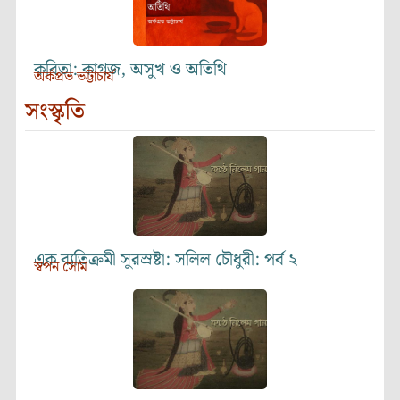
কবিতা: কাগজ, অসুখ ও অতিথি
অর্কপ্রভ ভট্টাচার্য
সংস্কৃতি
এক ব্যতিক্রমী সুরস্রষ্টা: সলিল চৌধুরী: পর্ব ২
স্বপন সোম