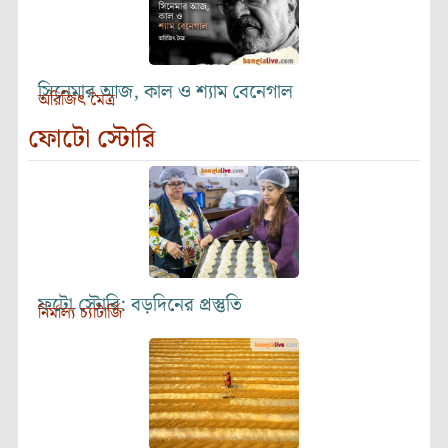
সিনেমার আজ, কাল ও শ্যাম বেনেগাল
অরিজিৎ মৈত্র
ফোটো স্টোরি
ফটো স্টোরি: বড়দিনের প্রস্তুতি
নির্মাল্য চ্যাটার্জি