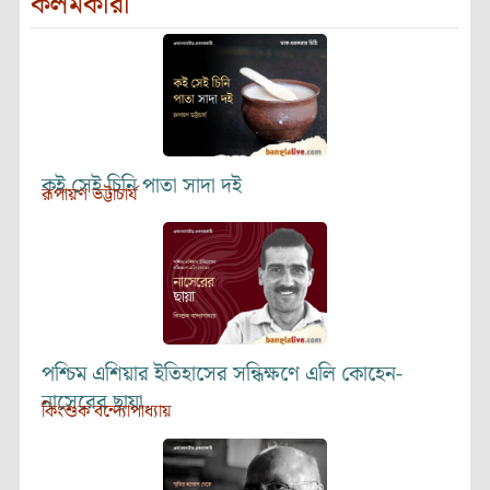
কলমকারী
কই সেই চিনি পাতা সাদা দই
রূপায়ণ ভট্টাচার্য
পশ্চিম এশিয়ার ইতিহাসের সন্ধিক্ষণে এলি কোহেন-
নাসেরের ছায়া
কিংশুক বন্দ্যোপাধ্যায়