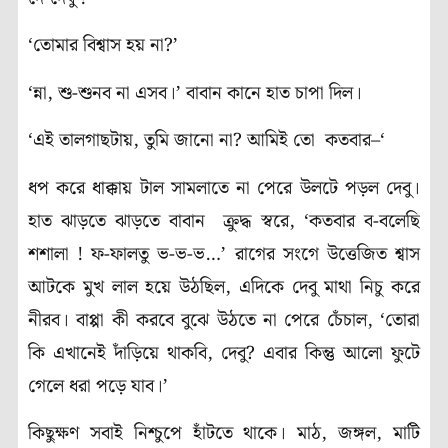
‘তোমার বিশ্বাস হয় না?’
‘ন্না, শু-শুনব না এসব।’ বাবান কানে হাত চা
পা
দিল।
‘এই তালগাছটায়, তুমি জানো না? আমিই তো কতবার–‘
ধপ করে ধাক্কায় টাল সামলাতে না পেরে উলটে পড়ল দেবু।
হাত ঝাড়তে ঝাড়তে বাবান ক্রুদ্ধ স্বরে, ‘কতবার ব-বলেছি
শশালা ! ফ-ফালতু ভ-ভ-ভ…’ রাগের
সংগে
উত্তেজিত শ্বাস
আটকে মুখ লাল হয়ে উঠছিল, এদিকে দেবু মাথা নিচু করে
নীরব। বাপ্পা কী করবে বুঝে উঠতে না পেরে চেঁচাল, ‘তোরা
কি এখানেই দাঁড়িয়ে থাকবি, দেবু? এবার কিন্তু আলো ফুটে
গেলে ধরা পড়ে যাব।’
কিছুক্ষণ সবাই নিশ্চুপে হাঁটতে থাকে। মাঠ, জঙ্গল, মাটি