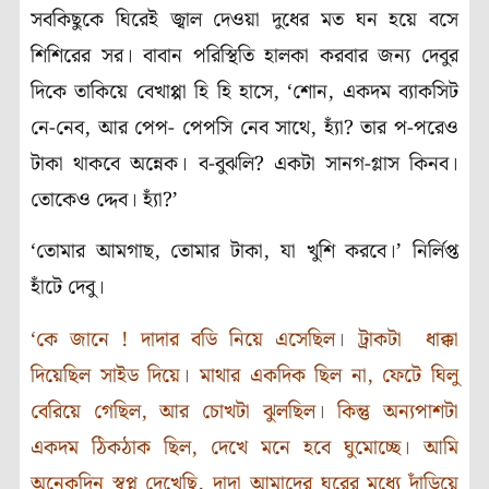
সবকিছুকে ঘিরেই জ্বাল দেওয়া দুধের মত ঘন হয়ে বসে
শিশিরের সর। বাবান পরিস্থিতি হালকা করবার জন্য দেবুর
দিকে তাকিয়ে বেখাপ্পা হি হি হাসে, ‘শোন, একদম ব্যাকসিট
নে-নেব, আর পেপ- পেপসি নেব সাথে, হ্যাঁ? তার প-পরেও
টাকা থাকবে অন্নেক। ব-বুঝলি? একটা সানগ-গ্লাস কিনব।
তোকেও দ্দেব। হ্যাঁ?’
‘তোমার আমগাছ, তোমার টাকা, যা খুশি করবে।’ নির্লিপ্ত
হাঁটে দেবু।
‘কে জানে ! দাদার বডি নিয়ে এসেছিল। ট্রাকটা ধাক্কা
দিয়েছিল সাইড দিয়ে। মাথার একদিক ছিল না, ফেটে ঘিলু
বেরিয়ে গেছিল, আর চোখটা ঝুলছিল। কিন্তু অন্যপাশটা
একদম ঠিকঠাক ছিল, দেখে মনে হবে ঘুমোচ্ছে। আমি
অনেকদিন স্বপ্ন দেখেছি, দাদা আমাদের ঘরের মধ্যে দাঁড়িয়ে