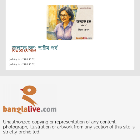
জলকে চল: অষ্টম পর্ব
বিতস্তা ঘোষাল
[adning id="384325"]
[adning id="384325"]
Unauthorized copying or representation of any content,
photograph, illustration or artwork from any section of this site is
strictly prohibited.