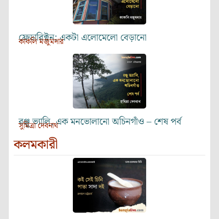
ফ্রেডারিক্টন: একটা এলোমেলো বেড়ানো
কাকলি মজুমদার
রঞ্জু ভ্যালি, এক মনভোলানো অচিনগাঁও – শেষ পর্ব
সুমিত্রা দেবনাথ
কলমকারী