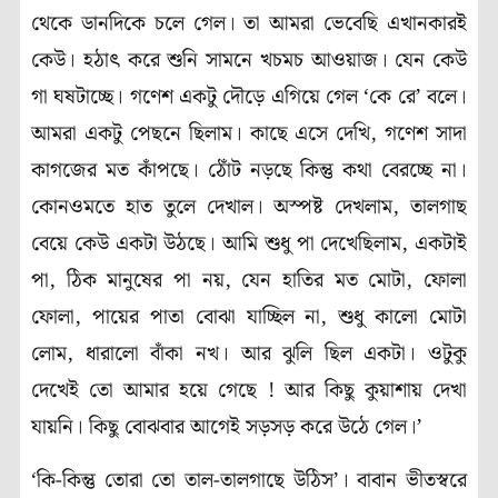
থেকে ডানদিকে চলে গেল। তা আমরা ভেবেছি এখানকারই
কেউ। হঠাৎ করে শুনি সামনে খচমচ আওয়াজ। যেন কেউ
গা ঘষটাচ্ছে। গণেশ একটু দৌড়ে এগিয়ে গেল ‘কে রে’ বলে।
আমরা একটু পেছনে ছিলাম। কাছে এসে দেখি, গণেশ সাদা
কাগজের মত কাঁপছে। ঠোঁট নড়ছে কিন্তু কথা বেরচ্ছে না।
কোনওমতে হাত তুলে দেখাল। অস্পষ্ট দেখলাম, তালগাছ
বেয়ে কেউ একটা উঠছে। আমি শুধু পা দেখেছিলাম, একটাই
পা, ঠিক মানুষের পা নয়, যেন হাতির মত মোটা, ফোলা
ফোলা, পায়ের পাতা বোঝা যাচ্ছিল না, শুধু কালো মোটা
লোম, ধারালো বাঁকা নখ। আর ঝুলি ছিল একটা। ওটুকু
দেখেই তো আমার হয়ে গেছে ! আর কিছু কুয়াশায় দেখা
যায়নি। কিছু বোঝবার আগেই সড়সড় করে উঠে গেল।’
‘কি-কিন্তু তোরা তো তাল-তালগাছে উঠিস’। বাবান ভীতস্বরে