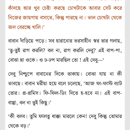
কাঁদছে আর খুব চেষ্টা করছে চোখটাকে আবার সেট করে
নিজের জায়গায় বসাতে, কিন্তু পারছে না। ভাল চোখটা থেকে
জল বেরচ্ছে খালি।’
বাবান দাঁড়িয়ে পড়ে। সব হারানোর ভরসাহীন স্বর তার গলায়,
‘তু-তুই রাগ করলি? বল না, রাগ করলি দেবু? এই বাপ-পা,
বোঝা ন্না ওকে। ও ঢ-ঢপ মারছিল তো ! এই দেবু—‘
দেবু নিশ্চুপে বাবানের দিকে তাকায়। বোঝা যায় না কী
ভাবছে। বাবান মরীয়া হয়ে বলে চলেছে, ‘আজ ফা-ফাস্ট ব্যাট
তোর। প্র-প্রমিস। ফি-ফিল-ডিং দিতে হ-হবে না। এই বাপ-
বাপ্পা, বল না তুই কিছু।’
‘কী বলব। তুমি ফালতু ধাক্কা মারলে কেন! দেবু কিন্তু তোমার
থেকে বড়।’