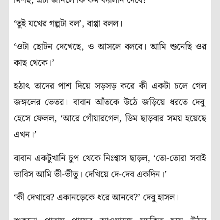
মিশছ, এটা জানলে কি কম ক্যালান দেবে?’
‘তুই যখের গল্পটা বল’, বাপ্পা বলল।
‘ওটা ছোটন দেখেছে, ও আসলে বলবে। আমি শুনেছি ওর
কাছ থেকে।’
হঠাৎ তাদের পাশ দিয়ে সড়সড় করে কী একটা চলে গেল
জঙ্গলের
ভেতর। বাবান আঁতকে উঠে জড়িয়ে ধরতে দেবু
হেসে ফেলল, ‘আরে গোঁয়ারগেল, ডিম ছাড়বার সময় হয়েছে
এখন।’
বাবান একটুখানি চুপ থেকে নিঃশ্বাস ছাড়ল, ‘তো-তোরা সবাই
ভাবিস আমি
ভী-ভীতু।
দেখিয়ে দে-দেব একদিন।’
‘কী দেখাবে? একানড়েকে ধরে আনবে?’ দেবু হাসল।