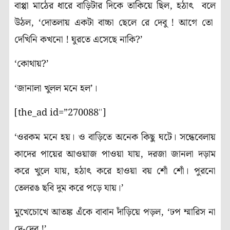
বাপ্পা মাঠের ধারে বাড়িটার দিকে তাকিয়ে ছিল, হঠাৎ বলে
উঠল, ‘দোতলায় একটা বাচ্চা ছেলে রে দেবু ! আগে তো
দেখিনি কখনো ! ঘুরতে এসেছে নাকি?’
‘কোথায়?’
‘জানালা খুলল মনে হল’।
[the_ad id=”270088″]
‘ওরকম মনে হয়। ও বাড়িতে অনেক কিছু ঘটে। স
ন্ধে
বেলায়
কাদের পায়ের আওয়াজ পাওয়া যায়, দরজা জানলা দড়াম
করে খুলে যায়, হঠাৎ করে হাওয়া বয় শোঁ শোঁ। পুরনো
তেলরঙ ছবি দুম করে পড়ে যায়।’
মুখেচোখে
আতঙ্ক
এঁকে বাবান দাঁড়িয়ে পড়ল, ‘ঢপ ম্মারিস না
দে-দেবু !’