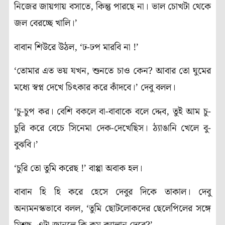
নিজের জায়গায় বসাতে, কিন্তু পারছে না। ভাল চোখটা থেকে
জল বেরচ্ছে খালি।’
বাবান শিউরে উঠল, ‘ঢ-ঢপ মারবি না !’
‘তোমার এত ভয় যখন, শুনতে চাও কেন? আবার তো ঘুমের
মধ্যে স্বপ্ন দেখে চিৎকার করে কাঁদবে।’ দেবু বলল।
‘চু-চুপ কর। বেশি বকলে বা-বাবাকে বলে দ্দেব, তুই আম চু-
চুরি করে বেচে সিনেমা দেক-দেখেছিস। ঠ্যাঙানি খেলে বু-
বুঝবি।’
‘চুরি তো তুমি করেছ !’ বাপ্পা অবাক হল।
বাবান হি হি করে হেসে দেবুর দিকে তাকাল। দেবু
অন্যমনস্কভাবে বলল, ‘তুমি ছোটলোকদের ছেলেপিলের সঙ্গে