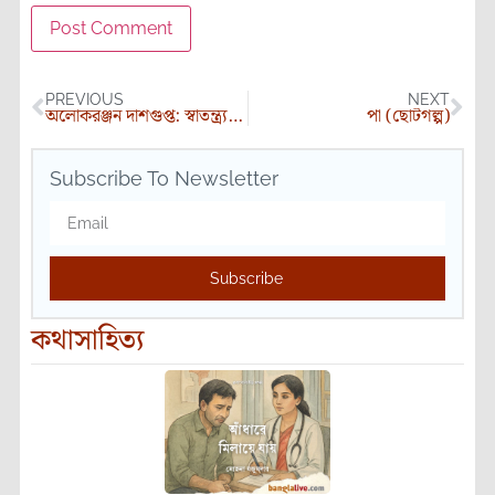
PREVIOUS
NEXT
অলোকরঞ্জন দাশগুপ্ত: স্বাতন্ত্র্য ও ঔজ্জ্বল্যে হীরকখণ্ডের মতো তাঁর কবিতা
পা (ছোটগল্প)
Subscribe To Newsletter
Subscribe
কথাসাহিত্য