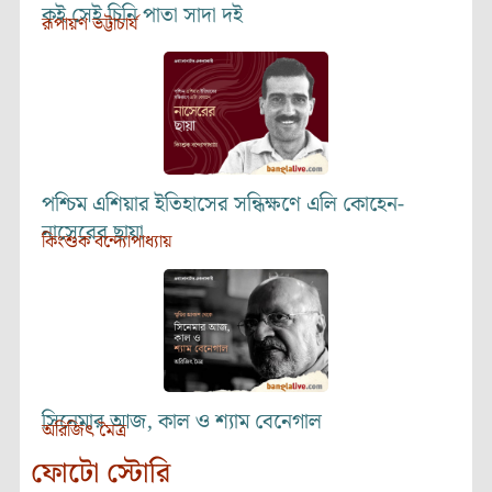
কই সেই চিনি পাতা সাদা দই
রূপায়ণ ভট্টাচার্য
পশ্চিম এশিয়ার ইতিহাসের সন্ধিক্ষণে এলি কোহেন-
নাসেরের ছায়া
কিংশুক বন্দ্যোপাধ্যায়
সিনেমার আজ, কাল ও শ্যাম বেনেগাল
অরিজিৎ মৈত্র
ফোটো স্টোরি