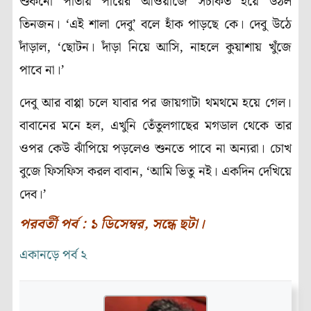
শুকনো পাতায় পায়ের আওয়াজে সচকিত হয়ে উঠল
তিনজন। ‘এই শালা দেবু’ বলে হাঁক পাড়ছে কে। দেবু উঠে
দাঁড়াল, ‘ছোটন। দাঁড়া নিয়ে আসি, নাহলে কুয়াশায় খুঁজে
পাবে না।’
দেবু আর বাপ্পা চলে যাবার পর জায়গাটা থমথমে হয়ে গেল।
বাবানের মনে হল,
এখুনি
তেঁতুলগাছের মগডাল থেকে তার
ওপর কেউ ঝাঁপিয়ে পড়লেও শুনতে পাবে না অন্যরা। চোখ
বুজে ফিসফিস করল বাবান, ‘আমি
ভিতু
নই। একদিন দেখিয়ে
দেব।’
পরবর্তী পর্ব : ১ ডিসেম্বর, সন্ধে ছটা।
একানড়ে পর্ব ২