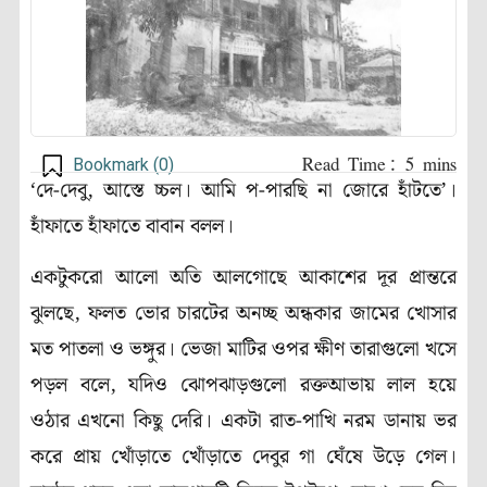
Bookmark (
0
)
‘দে-দেবু, আস্তে চ্চল। আমি প-পারছি না জোরে হাঁটতে’।
হাঁফাতে হাঁফাতে বাবান বলল।
একটুকরো আলো অতি আলগোছে আকাশের দূর প্রান্তরে
ঝুলছে, ফলত ভোর চারটের অনচ্ছ অন্ধকার জামের খোসার
মত পাতলা ও ভঙ্গুর। ভেজা মাটির ওপর ক্ষীণ তারাগুলো খসে
পড়ল বলে, যদিও ঝোপঝাড়গুলো রক্তআভায় লাল হয়ে
ওঠার এখনো কিছু দেরি। একটা রাত-পাখি নরম ডানায় ভর
করে প্রায় খোঁড়াতে খোঁড়াতে দেবুর গা ঘেঁষে উড়ে গেল।