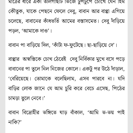
মাঠের ধারে একা তালগাছটি ভিজে টুপটুপে চোখে যেন হিম
কৌতুক, যাকে পেছনে ফেলে দেবু, বাবান আর বাপ্পা এগিয়ে
চলেছে, বাবানের কাঁধভর্তি আমের বস্তাসমেত। দেবু দাঁড়িয়ে
পড়ল, ‘আমাকে দাও’।
বাবান পা বাড়িয়ে দিল, ‘কাঁটা ফ-ফুটেছে। ছা-ছাড়িয়ে দে’।
বাপ্পা
র
অস্বস্তিকে চোখ ঠেরেই দেবু নির্বিকার মুখে বসে পড়ে
বাবানের পা তুলে নিল নিজের কোলে। একটু পর উঠে দাঁড়াল,
‘বেরিয়েছে। তোমাকে বলেছিলাম, এসব পারবে না। যদি
বাড়ির লোক জানে যে আম চুরি করে বেচে এসেছ, পিঠের
চামড়া তুলে নেবে।’
বাবান বিদ্রোহীর
ভঙ্গি
তে ঘাড় বাঁকাল, ‘আমি ভ-ভয় পাই
নাকি?’