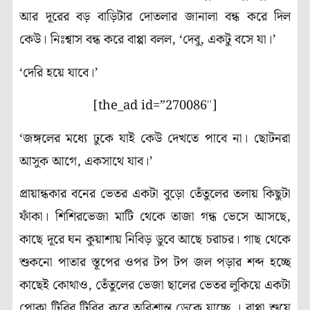
আর দূরের বড় বাড়িটার দোতলার জানালা বন্ধ করে দিল
কেউ। নিঃশ্বাস বন্ধ করে বাপ্পা বলল, ‘দেবু, একটু বসে যা।’
‘দেরি হয়ে যাবে।’
[the_ad id=”270086″]
‘জঙ্গলের
মধ্যে ঢুকে যাই কেউ দেখতে পাবে না। ছোটনরা
আসুক আগে, একসাথে যাব।’
প্রায়ান্ধকার বনের ভেতর একটা বুড়ো তেঁতুলের তলায় কিছুটা
ফাঁকা। শিশিরভেজা মাটি থেকে তাজা গন্ধ ভেসে আসছে,
কাছে দূরে ঘন কুয়াশায় নিবিড় ডুবে আছে চরাচর। গাছ থেকে
শুকনো পাতার স্তূপের ওপর টপ টপ জল পড়ার শব্দ হচ্ছে
কাছেই কোথাও, তেঁতুলের ভেজা ছালের ভেতর লুকিয়ে একটা
পোকা টিরির টিরির করে অবিশ্রান্ত ডেকে যাচ্ছে । বাপ্পা শুয়ে