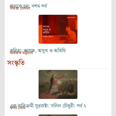
জলকে চল: দশম পর্ব
বিতস্তা ঘোষাল
কবিতা: কাগজ, অসুখ ও অতিথি
অর্কপ্রভ ভট্টাচার্য
সংস্কৃতি
এক ব্যতিক্রমী সুরস্রষ্টা: সলিল চৌধুরী: পর্ব ২
স্বপন সোম