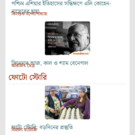
পশ্চিম এশিয়ার ইতিহাসের সন্ধিক্ষণে এলি কোহেন-
নাসেরের ছায়া
কিংশুক বন্দ্যোপাধ্যায়
সিনেমার আজ, কাল ও শ্যাম বেনেগাল
অরিজিৎ মৈত্র
ফোটো স্টোরি
ফটো স্টোরি: বড়দিনের প্রস্তুতি
নির্মাল্য চ্যাটার্জি