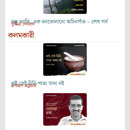
রঞ্জু ভ্যালি, এক মনভোলানো অচিনগাঁও – শেষ পর্ব
সুমিত্রা দেবনাথ
কলমকারী
কই সেই চিনি পাতা সাদা দই
রূপায়ণ ভট্টাচার্য