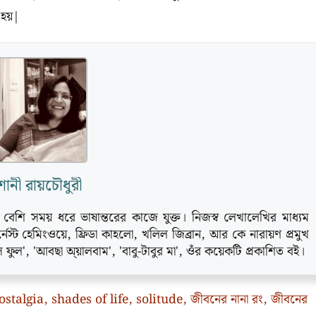
 হয়|
ানী রায়চৌধুরী
ও বেশি সময় ধরে ভাষান্তরের কাজে যুক্ত। নিজস্ব লেখালেখির মাধ্যম
েস্ট হেমিংওয়ে, ফ্রিডা কাহলো, খলিল জিব্রান, আর কে নারায়ণ প্রমুখ
 ফুল', 'আবছা অ্য়ালবাম', 'বাবু-টাবুর মা', ওঁর কয়েকটি প্রকাশিত বই।
ostalgia
,
shades of life
,
solitude
,
জীবনের নানা রং
,
জীবনের