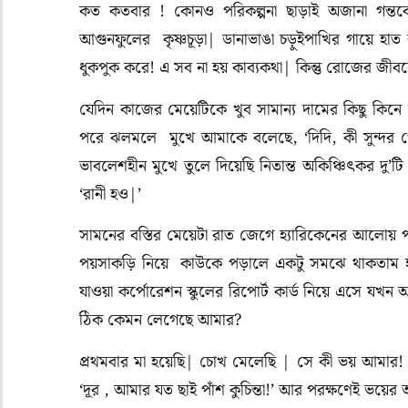
কত কতবার ! কোনও পরিকল্পনা ছাড়াই অজানা গন্তব্
আগুনফুলের কৃষ্ণচূড়া| ডানাভাঙা চড়ুইপাখির গায়ে হাত
ধুকপুক করে! এ সব না হয় কাব্যকথা| কিন্তু রোজের জ
যেদিন কাজের মেয়েটিকে খুব সামান্য দামের কিছু কিন
পরে ঝলমলে মুখে আমাকে বলেছে, ‘দিদি, কী সুন্দর 
ভাবলেশহীন মুখে তুলে দিয়েছি নিতান্ত অকিঞ্চিৎকর দু’ট
‘রানী হও|’
সামনের বস্তির মেয়েটা রাত জেগে হ্যারিকেনের আলোয় 
পয়সাকড়ি নিয়ে কাউকে পড়ালে একটু সমঝে থাকতাম হয়ত
যাওয়া কর্পোরেশন স্কুলের রিপোর্ট কার্ড নিয়ে এসে য
ঠিক কেমন লেগেছে আমার?
প্রথমবার মা হয়েছি| চোখ মেলেছি | সে কী ভয় আমার! আ
‘দূর , আমার যত ছাই পাঁশ কুচিন্তা!’ আর পরক্ষণেই ভয়