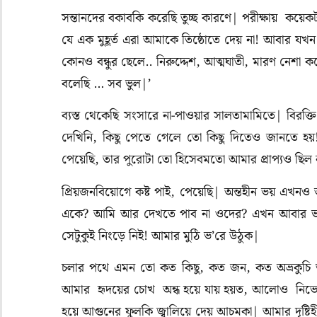
সন্তানদের বকাবকি করেছি তুচ্ছ কারণে| পরীক্ষায় কয়ে
যে এক মুহূর্ত এরা আমাকে তিষ্ঠোতে দেয় না! আবার 
কোনও বন্ধুর ছেলে.. নিরুদ্দেশ, আত্মঘাতী, মারণ নেশা ক
বলেছি … সব ভুল|’
ব্যস্ত থেকেছি সংসারে না-পাওয়ার সালতামামিতে| বিরক্
দেখিনি, কিছু পেতে গেলে তো কিছু দিতেও জানতে হ
পেয়েছি, তার পুরোটা তো হিসেবমতো আমার প্রাপ্যও ছিল না!
প্রিয়জনবিয়োগে কষ্ট পাই, পেয়েছি| অন্তহীন ভয় এখনও
একে? আমি আর দেখতে পাব না ওদের? এখন আবার ভ
সেটুকুই নিংড়ে নিই! আমার মুঠি ভ’রে উঠুক|
চলার পথে এমন তো কত কিছু, কত জন, কত অভ্রকুচি ভ
আমার হৃদয়ের চোখ অন্ধ হয়ে যায় হয়ত, আলোও নিভে যা
হয়ে আগুনের ফুলকি জ্বালিয়ে দেয় আচমকা| আমার দৃষ্টিহ