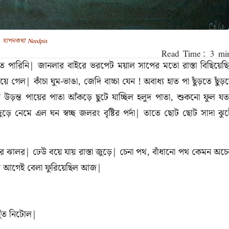
যাপনকথা Needpix
ঝতে পারিনি| জানলার বাইরে ভরপেট ময়াল সাপের মতো রাস্তা বিছিয়েছ
ল| কাঁচা ঘুম-ভাঙা, জেদি বাচ্চা যেন ! অবাধ্য হাত পা ছুঁড়তে ছুঁড়
 উড়ন্ত পায়ের পাতা আঁকড়ে ছুটে যাচ্ছিল হলুদ পাতা, শুকনো ফুল য
ড়ে নেমে এল ঘন স্বচ্ছ জলরং বৃষ্টির পর্দা| তাতে ছোট ছোট সাদা ঝু
ির ঝালর| ঢেউ বয়ে যায় রাস্তা জুড়ে| চেনা পথ, বাঁধানো পথ কেমন অচে
নোর আগেই বেলা ফুরিয়েছিল আজ|
খুঁত নিটোল|