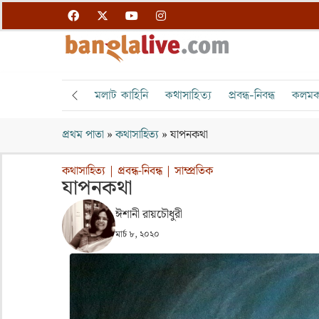
মলাট কাহিনি
কথাসাহিত্য
প্রবন্ধ-নিবন্ধ
কলমক
প্রথম পাতা
»
কথাসাহিত্য
»
যাপনকথা
কথাসাহিত্য
|
প্রবন্ধ-নিবন্ধ
|
সাম্প্রতিক
যাপনকথা
ঈশানী রায়চৌধুরী
মার্চ ৮, ২০২০