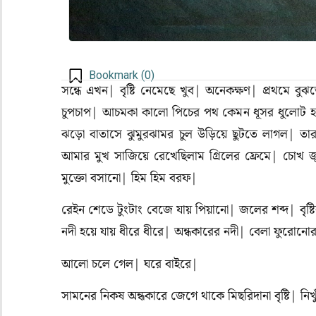
Bookmark (
0
)
সন্ধে এখন| বৃষ্টি নেমেছে খুব| অনেকক্ষণ| প্রথমে বু
চুপচাপ| আচমকা কালো পিচের পথ কেমন ধূসর ধুলোট হয়ে গে
ঝড়ো বাতাসে ঝুমুরঝামর চুল উড়িয়ে ছুটতে লাগল| তার
আমার মুখ সাজিয়ে রেখেছিলাম গ্রিলের ফ্রেমে| চোখ জু
মুক্তো বসানো| হিম হিম বরফ|
রেইন শেডে টুংটাং বেজে যায় পিয়ানো| জলের শব্দ| বৃষ্ট
নদী হয়ে যায় ধীরে ধীরে| অন্ধকারের নদী| বেলা ফুরো
আলো চলে গেল| ঘরে বাইরে|
সামনের নিকষ অন্ধকারে জেগে থাকে মিছরিদানা বৃষ্টি| নি