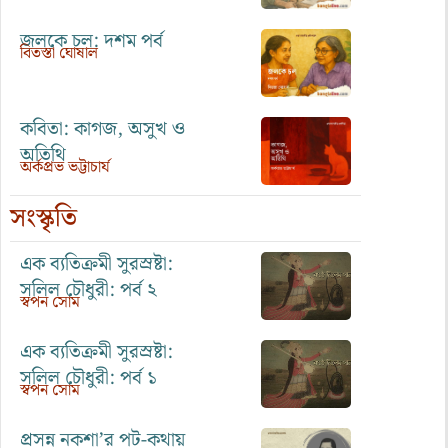
জলকে চল: দশম পর্ব
বিতস্তা ঘোষাল
কবিতা: কাগজ, অসুখ ও
অতিথি
অর্কপ্রভ ভট্টাচার্য
সংস্কৃতি
এক ব্যতিক্রমী সুরস্রষ্টা:
সলিল চৌধুরী: পর্ব ২
স্বপন সোম
এক ব্যতিক্রমী সুরস্রষ্টা:
সলিল চৌধুরী: পর্ব ১
স্বপন সোম
প্রসন্ন নকশা’র পট-কথায়