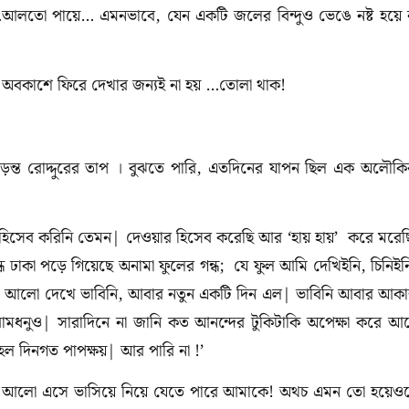
়ে…আলতো পায়ে… এমনভাবে, যেন একটি জলের বিন্দুও ভেঙে নষ্ট হয়ে 
র অবকাশে ফিরে দেখার জন্যই না হয় …তোলা থাক!
 পড়ন্ত রোদ্দুরের তাপ । বুঝতে পারি, এতদিনের যাপন ছিল এক অলৌক
হিসেব করিনি তেমন| দেওয়ার হিসেব করেছি আর ‘হায় হায়’ করে মরে
্ধে ঢাকা পড়ে গিয়েছে অনামা ফুলের গন্ধ; যে ফুল আমি দেখিইনি, চিনিইন
নরম আলো দেখে ভাবিনি, আবার নতুন একটি দিন এল| ভাবিনি আবার আক
রামধনুও| সারাদিনে না জানি কত আনন্দের টুকিটাকি অপেক্ষা করে আ
ল দিনগত পাপক্ষয়| আর পারি না !’
ম আলো এসে ভাসিয়ে নিয়ে যেতে পারে আমাকে! অথচ এমন তো হয়েও