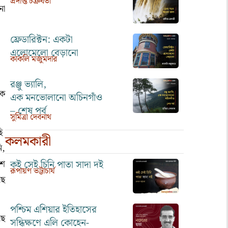
প্রদীপ্ত চক্রবর্তী
না
ফ্রেডারিক্টন: একটা
এলোমেলো বেড়ানো
কাকলি মজুমদার
রঞ্জু ভ্যালি,
িক
এক মনভোলানো অচিনগাঁও
– শেষ পর্ব
সুমিত্রা দেবনাথ
ছি
কলমকারী
ি,
কই সেই চিনি পাতা সাদা দই
াশ
রূপায়ণ ভট্টাচার্য
ছে
পশ্চিম এশিয়ার ইতিহাসের
ছে
সন্ধিক্ষণে এলি কোহেন-