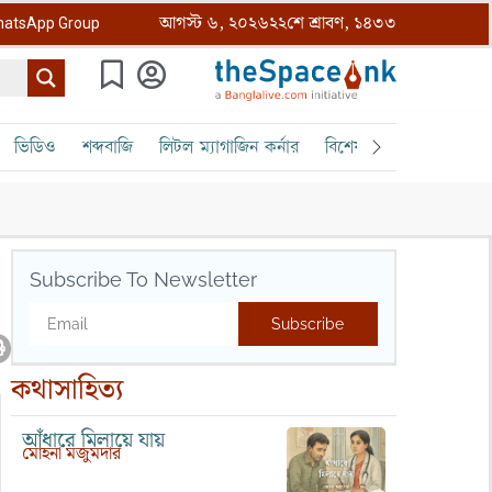
আগস্ট ৬, ২০২৬
২২শে শ্রাবণ, ১৪৩৩
atsApp Group
ভিডিও
শব্দবাজি
লিটল ম্যাগাজিন কর্নার
বিশেষ ক্রোড়পত্র
বৈঠক
Subscribe To Newsletter
Subscribe
কথাসাহিত্য
আঁধারে মিলায়ে যায়
মোহনা মজুমদার