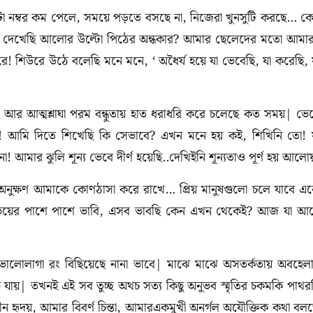
কটা নম্বর কম পেলে, সময়ে পড়তে বসছে না, নিজেরা খুনসুটি করছে… ক
যখন দেখেছি আলোর উল্টো পিঠের অন্ধকার? আমার ছেলেদের মতো আমা
রে! শিউরে উঠে বলেছি মনে মনে, ‘ অধৈর্য হয়ে যা ভেবেছি, যা করেছি, 
তি আর আত্মশ্লাঘা পরম বন্ধুতায় হাত ধরাধরি করে চলেছে কত সময়| ভে
য়! আমি দিতে শিখেছি কি সেভাবে? এখন মনে হয় কই, শিখিনি তো! 
 আমার ঝুলি শূন্য ভেবে দীর্ণ হয়েছি..দেখিইনি শূন্যতাও পূর্ণ হয় আলো
 অনুক্ষণ আমাকে কোণঠাসা করে রাখে… প্রিয় মানুষগুলো চলে যাবে এ
য়ের পাশে পাশে ভাবি, এসব ভাবছি কেন এখন থেকেই? আজ যা আ
ালোলাগা রং বিছিয়েছে নানা ভাবে| মাঝে মাঝে অসতর্কতায় অবহেল
য়| তখনই এই সব তুচ্ছ অথচ সত্য কিছু অনুভব স্মৃতির চকমকি পাথর
ীন হৃদয়, আমার বিবর্ণ চিন্তা, আমারএকমুখী অনর্গল অযৌক্তিক কথা বল