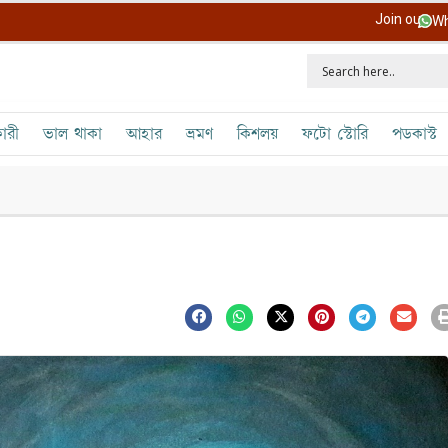
Join our
Wh
ারী
ভাল থাকা
আহার
ভ্রমণ
কিশলয়
ফটো স্টোরি
পডকাস্ট