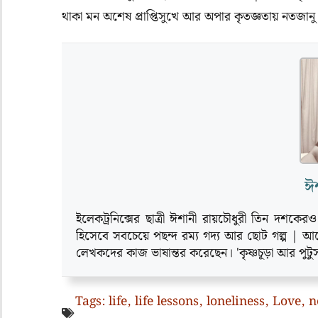
থাকা মন অশেষ প্রাপ্তিসুখে আর অপার কৃতজ্ঞতায় নতজানু
ঈশ
ইলেকট্রনিক্সের ছাত্রী ঈশানী রায়চৌধুরী তিন দশকের
হিসেবে সবচেয়ে পছন্দ রম্য গদ্য আর ছোট গল্প | আর্ন
লেখকদের কাজ ভাষান্তর করেছেন। 'কৃষ্ণচূড়া আর পুটুস
Tags:
life
,
life lessons
,
loneliness
,
Love
,
n