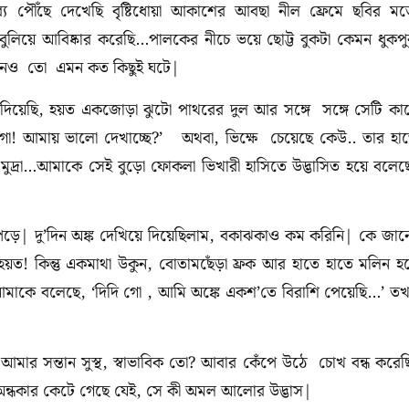
যে পৌঁছে দেখেছি বৃষ্টিধোয়া আকাশের আবছা নীল ফ্রেমে ছবির ম
 বুলিয়ে আবিষ্কার করেছি…পালকের নীচে ভয়ে ছোট্ট বুকটা কেমন ধুকপ
ীবনেও তো এমন কত কিছুই ঘটে|
ে দিয়েছি, হয়ত একজোড়া ঝুটো পাথরের দুল আর সঙ্গে সঙ্গে সেটি কা
গো! আমায় ভালো দেখাচ্ছে?’ অথবা, ভিক্ষে চেয়েছে কেউ.. তার হা
ি মুদ্রা…আমাকে সেই বুড়ো ফোকলা ভিখারী হাসিতে উদ্ভাসিত হয়ে বলেছ
পড়ে| দু’দিন অঙ্ক দেখিয়ে দিয়েছিলাম, বকাঝকাও কম করিনি| কে জান
! কিন্তু একমাথা উকুন, বোতামছেঁড়া ফ্রক আর হাতে হাতে মলিন হ
খন আমাকে বলেছে, ‘দিদি গো , আমি অঙ্কে একশ’তে বিরাশি পেয়েছি…’ ত
মার সন্তান সুস্থ, স্বাভাবিক তো? আবার কেঁপে উঠে চোখ বন্ধ করেছ
ের অন্ধকার কেটে গেছে যেই, সে কী অমল আলোর উদ্ভাস|