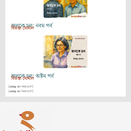
জলকে চল: নবম পর্ব
বিতস্তা ঘোষাল
জলকে চল: অষ্টম পর্ব
বিতস্তা ঘোষাল
[adning id="384325"]
[adning id="384325"]