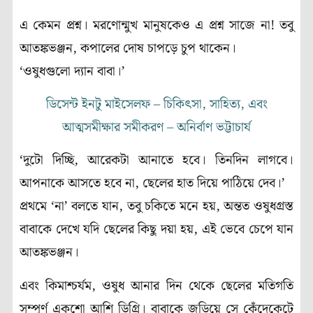
এ কেমন প্রশ্ন। মরণোন্মুখ মানুষকেও এ প্রশ্ন সাজে না! তবু
আতঙ্কভঞ্জন, কপালের দোষ চাপড়ে চুপ থাকেন।
‘ওষুধগুলো দ্যান বাবা।’
ডিসেন্ট ইনটু মাইসেলফ – চিকিৎসা, সাহিত্য, এবং
আত্মসমীক্ষার সমীকরণ – অনির্বাণ ভট্টাচার্য
‘দুটো দিচ্ছি, আরেকটা আনাতে হবে। তিনদিন লাগবে।
আপনাকে আসতে হবে না, ছেলের হাত দিয়ে পাঠিয়ে দেব।’
প্রথমে ‘না’ বলতে যান, তবু চকিতে মনে হয়, অন্তত ওষুধগ্রস্ত
বাবাকে দেখে যদি ছেলের কিছু দয়া হয়, এই ভেবে চেপে যান
আতঙ্কভঞ্জন।
এবং কিমাশ্চর্যম, ওষুধ আনার দিন থেকে ছেলের মতিগতি
সম্পূর্ণ একশো আশি ডিগ্রি। বাবাকে জড়িয়ে সে কেঁদেকেটে