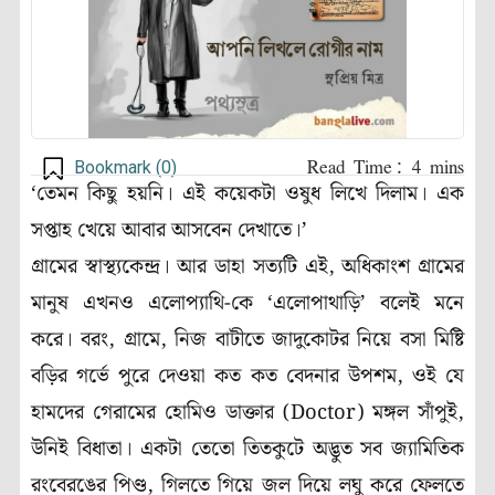
Bookmark (
0
)
‘তেমন কিছু হয়নি। এই কয়েকটা ওষুধ লিখে দিলাম। এক
সপ্তাহ খেয়ে আবার আসবেন দেখাতে।’
গ্রামের স্বাস্থ্যকেন্দ্র। আর ডাহা সত্যটি এই, অধিকাংশ গ্রামের
মানুষ এখনও এলোপ্যাথি-কে ‘এলোপাথাড়ি’ বলেই মনে
করে। বরং, গ্রামে, নিজ বাটীতে জাদুকোটর নিয়ে বসা মিষ্টি
বড়ির গর্ভে পুরে দেওয়া কত কত বেদনার উপশম, ওই যে
হামদের গেরামের হোমিও ডাক্তার (Doctor) মঙ্গল সাঁপুই,
উনিই বিধাতা। একটা তেতো তিতকুটে অদ্ভুত সব জ্যামিতিক
রংবেরঙের পিণ্ড, গিলতে গিয়ে জল দিয়ে লঘু করে ফেলতে