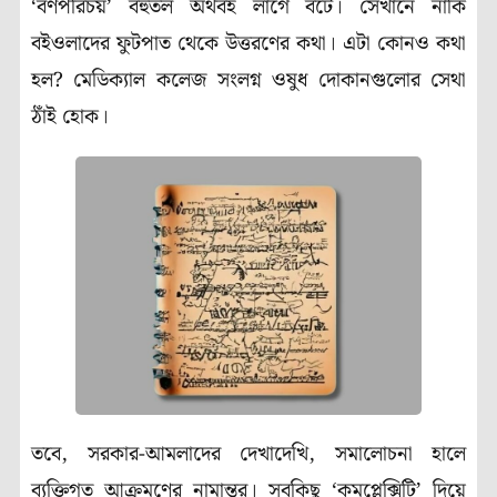
‘বর্ণপরিচয়’ বহুতল অর্থবহ লাগে বটে। সেখানে নাকি
বইওলাদের ফুটপাত থেকে উত্তরণের কথা। এটা কোনও কথা
হল? মেডিক্যাল কলেজ সংলগ্ন ওষুধ দোকানগুলোর সেথা
ঠাঁই হোক।
তবে, সরকার-আমলাদের দেখাদেখি, সমালোচনা হালে
ব্যক্তিগত আক্রমণের নামান্তর। সবকিছু ‘কমপ্লেক্সিটি’ দিয়ে