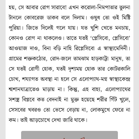
হয়, সে আবার রোগ সারাবে! এখন করোলা-নিমপাতার তুলনা
টানলে কোবরেজ ডাকব বলে দিলাম। ওষুধ তো ওই মিষ্টি
পুরিয়া। জিভে দিলেই গলে যায়। যত খুশি খেতে মনচায়,
কোনও রোগ না থাকলেও। তাতে যতই ‘প্লেসিবো, প্লেসিবো’
আওয়াজ দাও, বিনা বড়ি নাহি রিপ্লেসিবো এ স্বাস্থ্যমেদিনী।
গ্রামের শক্তকঠোর, রোদ-জলে তামঝাম হাড়কাট্টা মানুষ, তা
সে যতই রোগী হোক, যতই দৃশ্যময় হোক তার কোটরকালি
চোখ, শয্যাগত অবস্থা না হলে সে এলোপ্যাথ-মগ্ন স্বাস্থ্যকেন্দ্র
শ্মশানযাত্রাতেও মাড়ায় না। কিন্তু, এহ বাহ্য, এলোপ্যাথের
সশস্ত্র বিপ্লবে কত বেদনাই না মুক্ত হয়েছে শরীর গিঁট খুলে,
সেসবের খবরও তো ভেসে বেড়ায় না, লোকমুখে ফেরে না
কম। তাই আড়চোখে দেখা জারি থাকে।