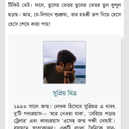
টিকিট ভেট। ফলে, ভুলের ভেতর ভুলের ভেতর ভুল ধুন্দুল
ছড়ায়। আর, যে-লিখনে শুশ্রূষা, তার হতশ্রী রূপ নিয়ে হেসে
হেসে শেষে কান্না পায়!
সুপ্রিয় মিত্র
১৯৯৩ সালে জন্ম। লেখক হিসেবে সুপ্রিয়র এ যাবৎ
দু'টি গদ্যপ্রয়াস— 'ধরে নেওয়া যাক', 'বেরিয়ে পড়ার
ট্রেলার' এবং কাব্যপ্রয়াস 'এসেছ জন্ম পক্ষী দোহাই'।
রসায়নে স্নাতকোত্তর। একটি বাংলা দৈনিকে সাব-