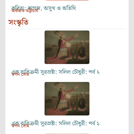
কবিতা: কাগজ, অসুখ ও অতিথি
অর্কপ্রভ ভট্টাচার্য
সংস্কৃতি
এক ব্যতিক্রমী সুরস্রষ্টা: সলিল চৌধুরী: পর্ব ২
স্বপন সোম
এক ব্যতিক্রমী সুরস্রষ্টা: সলিল চৌধুরী: পর্ব ১
স্বপন সোম