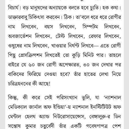
বিচার্য। বড় মানুষদের অন্যায়কে বলতে হবে চ্যুতি। হক কথা।
ডাক্তারবাবু চিকিৎসা করবেন। ঠিক। তা’বলে ধরে ধরে রোগীর
নাম লিখবেন, বয়স লিখবেন, সিম্পটম লিখবেন,
অবজার্ভেশন লিখবেন, টেস্ট লিখবেন, রেফার লিখবেন,
ওষুধের নাম লিখবেন, খাওয়ার নির্ঘণ্ট লিখবে— এতে রোগী
পিছু প্রেসক্রিপশন লিখতেই তো কুড়ি মিনিট পার। তাহলে
বাইরে যে ৬০ জন রোগী অপেক্ষারত, ৩০ জন দেখার পর
বাকিদের ফিরিয়ে দেওয়া হবে? তাঁর হাতের লেখা নিয়ে
চরিত্রহননের কী আছে!
কিন্তু, কী করে সেই পরিসংখ্যান ভুলি, যা ‘ন্যাশনাল
মেডিক্যাল জার্নাল অফ ইন্ডিয়া’-য় ন্যাশনাল ইনস্টিটিউট অফ
মেন্টাল হেলথ অ্যান্ড নিউরোসায়েন্সেস, বেঙ্গালুরু-র ডিন
সন্তোষ কুমার চতুর্বেদী তাঁর একটি গবেষণাপত্র পেশ