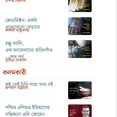
প্রদীপ্ত চক্রবর্তী
ফ্রেডারিক্টন: একটা
এলোমেলো বেড়ানো
কাকলি মজুমদার
রঞ্জু ভ্যালি,
এক মনভোলানো অচিনগাঁও
– শেষ পর্ব
সুমিত্রা দেবনাথ
কলমকারী
।
কই সেই চিনি পাতা সাদা দই
রূপায়ণ ভট্টাচার্য
পশ্চিম এশিয়ার ইতিহাসের
সন্ধিক্ষণে এলি কোহেন-