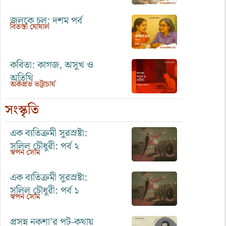
জলকে চল: দশম পর্ব
বিতস্তা ঘোষাল
কবিতা: কাগজ, অসুখ ও
অতিথি
অর্কপ্রভ ভট্টাচার্য
সংস্কৃতি
এক ব্যতিক্রমী সুরস্রষ্টা:
সলিল চৌধুরী: পর্ব ২
স্বপন সোম
এক ব্যতিক্রমী সুরস্রষ্টা:
সলিল চৌধুরী: পর্ব ১
স্বপন সোম
প্রসন্ন নকশা’র পট-কথায়