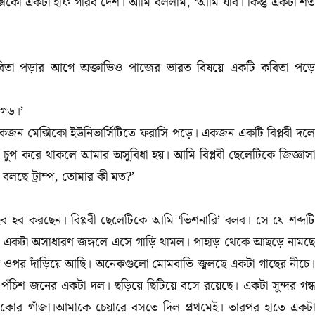
ক্সিকো একটা হাফ গরিব দেশ। আমি বললাম
, ‘
আমি যাব। কিন্তু একটা শর্
িতা পড়ার আগে অক্তাভিও পাজের ভারত বিষয়ে একটি কবিতা পড়
 গড।’
কজন মেক্সিকো ইউনিভার্সিটিতে ফরাসি পড়ে। একজন একটি বিপ্লবী দলে
ুপ করে থাকলে আমার অসুবিধা হয়। আমি বিপ্লবী ছেলেটিকে জিজ্ঞাসা
বলছে ট্রাম্প
,
তোমার কী মত?’
 হব হব করছেন। বিপ্লবী ছেলেটিকে আমি
‘
ভিশনারি’
বলব। সে যে শব্দটি
ছর। একটা অসাধারণ জঙ্গলে এসে গাড়ি থামল। পাহাড় থেকে আছড়ে নামছ
 ওপর দাঁড়িয়ে আছি। অনেকগুলো মোমবাতি জ্বলছে একটা গাছের নীচে।
 পঁচিশ জনের একটা দল। ছড়িয়ে ছিটিয়ে বসে রয়েছে। একটা সুন্দর গন্ধ
োর গাঁজা।আমাকে চেয়ারে বসতে দিল প্রথমেই। তারপর হাতে একটা