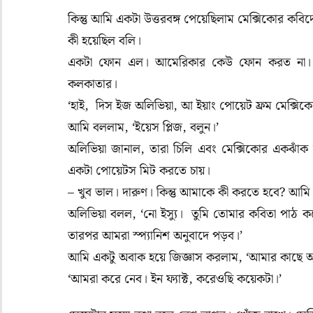
কিন্তু আমি একটা উত্তরবঙ্গ পেয়েছিলাম মেক্সিকোর কব
কী হয়েছিল বলি।
একটা ফোন এল। আমেরিকার কেউ ফোন করত না।
কলকাতার।
‘
হাই
,
দিস ইজ অলিভিয়া
,
আ ইয়াং পোয়েট ফ্রম মেক্সিক
আমি বললাম
, ‘
ইয়েস প্লিজ
,
বলুন।’
অলিভিয়া জানাল, তারা চিলি এবং মেক্সিকোর একঝাঁক ত
একটা পোয়েটস মিট করতে চায়।
–
খুব ভাল। দারুণ। কিন্তু আমাকে কী করতে হবে
?
আমি 
অলিভিয়া বলল
, ‘
নো ইস্যু। তুমি তোমার কবিতা পাঠ 
তারপর আমরা স্প্যানিশ অনুবাদে পড়ব।’
আমি একটু অবাক হয়ে জিজ্ঞাস করলাম
, ‘
আমার কাছে আম
‘
আমরা করে নেব। ইন ফ্যাক্ট
,
করেওছি কয়েকটা।’