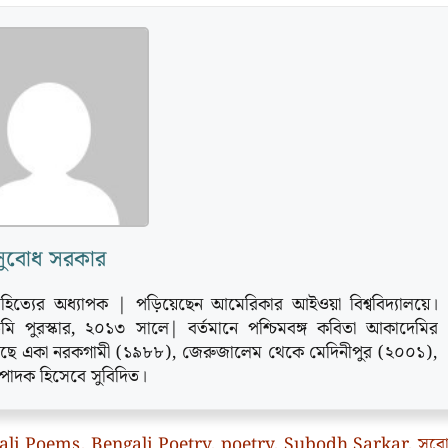
সুবোধ সরকার
হিত্যের অধ্যাপক | পড়িয়েছেন আমেরিকার আইওয়া বিশ্ববিদ্যালয়ে।
ডেমি পুরস্কার‚ ২০১৩ সালে| বর্তমানে পশ্চিমবঙ্গ কবিতা আকাদেমির
যে রয়েছে একা নরকগামী (১৯৮৮), জেরুজালেম থেকে মেদিনীপুর (২০০১),
ম্পাদক হিসেবে সুবিদিত।
ali Poems
,
Bengali Poetry
,
poetry
,
Subodh Sarkar
,
সুব