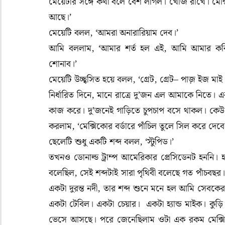
মেয়েটার সঙ্গে কথা বলে বেশ লাগল। খোঁজ রাখে। মে
আছে।’
মেয়েটি বলল
, ‘
আমরা অনারারিয়াম দেব।’
আমি বললাম
, ‘
আমার শর্ত হল এই, আমি আমার কব
শোনাব।’
মেয়েটি উচ্ছ্বসিত হয়ে বলল
, ‘
গ্রেট
,
গ্রেট– পাজ় ইজ মাই
নির্ধারিত দিনে
,
মানে রাত্রে দু’জন এল আমাকে নিতে। এ
কাজ করে। দু’জনেই গাড়িতে চুপচাপ বসে থাকল। কেউ চ
করলাম
, ‘
মেক্সিকোর বর্ডারে পাঁচিল তুলে সিল করে দেবে 
ছেলেটি শুধু একটি শব্দ বলল
, ‘
স্টুপিড।’
তখনও ডোনাল্ড ট্রাম্প আমেরিকার প্রেসিডেনট হননি।
বলেছিল
,
সেই শব্দটাই সারা পৃথিবী বলেছে গত পাঁচব
একটা দুরন্ত নদী
,
তার শব্দ শুনে মনে হল আমি সেবকের
একটা টেবিল। একটা চেয়ার। একটা হ্যান্ড মাইক। কুড়ি
ভেসে আসছে। পরে জেনেছিলাম ওটা এক রকম মেক্সিক