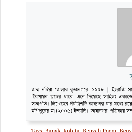
জন্ম নদিয়া জেলার কৃষ্ণনগরে‚ ১৯৫৮ | ইংরাজি সা
'দ্বৈপায়ন হ্রদের ধারে' এনে দিয়েছে সাহিত্য একা
সভাপতি। লিখেছেন পঁয়ত্রিশটি কাব্যগ্রন্থ যার মধ্
মণিপুরের মা (২০০৫) ইত্যাদি। 'ভাষানগর' পত্রিকার স
Tags:
Bangla Kobita
,
Bengali Poem
,
Beng