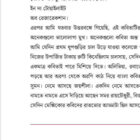
ইন দ্য টোয়াইলাইট
অব রেজারেকশান।
এরপর আমি যতবার উত্তরবঙ্গে গিয়েছি
,
এই কবিতাটি
অনেকগুলো ভালোলাগা মুখ। অনেকগুলো কবিতা অন্ত প্
আমি যেদিন প্রথম ধূপগুড়ির চাল উড়ে যাওয়া কলেজে 
নিজের উপার্জিত টাকায় রুটি কিনেছিলাম চালসায়
,
সেদিন
একমাত্র কবিতাই পারে মিশিয়ে দিতে। অলিভিয়া
,
রবার্
পড়ছে আর অরণ্য থেকে অরণি কাঠ নিয়ে বাংলা কবি
সুমন। নেমে আসছে জয়শীলা। একদিন নেমে আসতেন সমর 
নামতে নামতে এসে দাঁড়িয়ে আছেন সমর রায়চৌধুরী, বিজয় দ
সেদিন মেক্সিকোর কবিদের রাতভোর আড্ডাটা ছিল আসলে 