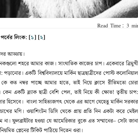
র্বের লিংক: [
১
] [
২
]
িদের আড্ডায়।
কগুলো শহরে আমার কাজ। সাংঘাতিক কাজের চাপ। একেবারে ত্রিমুখী
 পড়ানোর। একটি বিশ্ববিদ্যালয়ে মার্কিন ছাত্রছাত্রীদের পোস্ট কলোনিয়াল
,
কে কত নম্বর পাচ্ছে আমার হাতে
,
তাই নিয়ে ক্লাসে রীতিমতো চোর
 কেন একটি ব্ল্যাক ছাত্রী বেশি পেল, তাই নিয়ে কী ক্ষোভ! তৃতীয় চাপ
ার হিসেবে। বাংলা সাহিত্যজগৎ থেকে এর আগে যেহেতু মার্কিন সরকার
োখের মণি। ওয়াশিংটন ডিসি থেকে প্রায় প্রতি দিন একটা করে মেই
না। ফুলব্রাইটার হওয়া যে আমেরিকার বুকে এত সম্মানের– সেটা জানা
িয়মিত প্লেনের টিকিট পাঠিয়ে দিতেন ওরা।