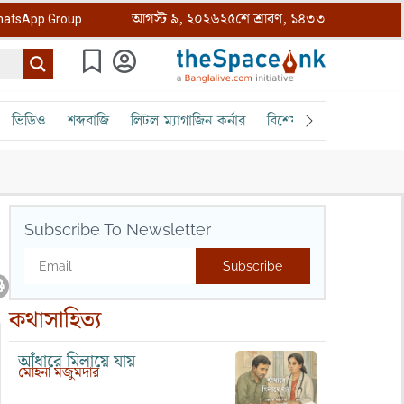
আগস্ট ৯, ২০২৬
২৫শে শ্রাবণ, ১৪৩৩
atsApp Group
ভিডিও
শব্দবাজি
লিটল ম্যাগাজিন কর্নার
বিশেষ ক্রোড়পত্র
বৈঠক
Subscribe To Newsletter
Subscribe
কথাসাহিত্য
আঁধারে মিলায়ে যায়
মোহনা মজুমদার