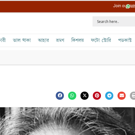
Join our
Wh
ারী
ভাল থাকা
আহার
ভ্রমণ
কিশলয়
ফটো স্টোরি
পডকাস্ট