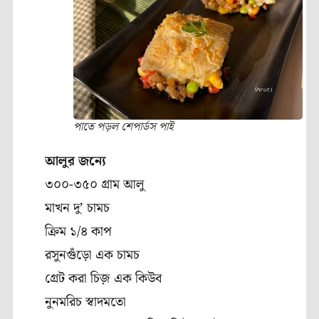
পাতে পড়ল শেপার্ডস পাই
আলুর জন্যে
৩০০-৩৫০ গ্রাম আলু
মাখন দু’ চামচ
ক্রিম ১/৪ কাপ
রসুনগুঁড়ো এক চামচ
গ্রেট করা চিজ় এক কিউব
নুনমরিচ স্বাদমতো