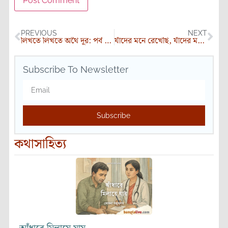
PREVIOUS
NEXT
লিখতে লিখতে অথৈ দূর: পর্ব ১০ – অল্প কথার জীবন
যাঁদের মনে রেখেছি, যাঁদের মনে রাখিনি: পর্ব ৬- দুই বন্ধুর কথা
Subscribe To Newsletter
Subscribe
কথাসাহিত্য