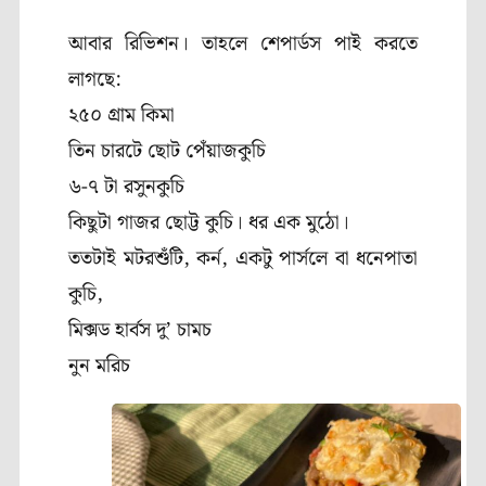
আবার রিভিশন। তাহলে শেপার্ডস পাই করতে
লাগছে:
২৫০ গ্রাম কিমা
তিন চারটে ছোট পেঁয়াজকুচি
৬-৭ টা রসুনকুচি
কিছুটা গাজর ছোট্ট কুচি। ধর এক মুঠো।
ততটাই মটরশুঁটি, কর্ন, একটু পার্সলে বা ধনেপাতা
কুচি,
মিক্সড হার্বস দু’ চামচ
নুন মরিচ