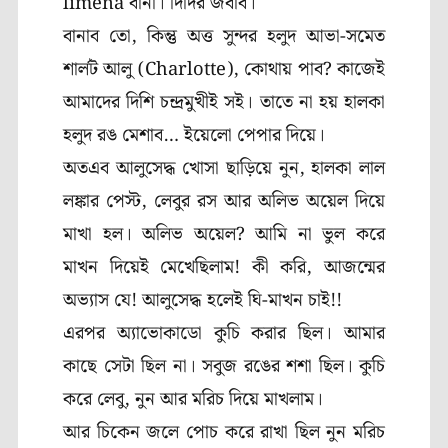
limeña বানা। দিদির জবাব।
বানাব তো, কিন্তু অত্ত সুন্দর হলুদ আভা-সমেত
শার্লট আলু (Charlotte), কোথায় পাব? কাজেই
আমাদের দিশি চন্দ্রমুখীই সই। তাতে না হয় হালকা
হলুদ রঙ মেশাব… ইয়েলো পেপার দিয়ে।
অতএব আলুসেদ্ধ খোসা ছাড়িয়ে নুন, হালকা লাল
লঙ্কার পেস্ট, লেবুর রস আর অলিভ অয়েল দিয়ে
মাখা হল। অলিভ অয়েল? আমি না ভুল করে
মাখন দিয়েই মেখেছিলাম! কী করি, আজন্মের
অভ্যাস যে! আলুসেদ্ধ হলেই ঘি-মাখন চাই!!
এরপর অ্যাভোকাডো কুচি করার ছিল। আমার
কাছে সেটা ছিল না। সবুজ রঙের শশা ছিল। কুচি
করে লেবু, নুন আর মরিচ দিয়ে মাখলাম।
আর চিকেন জলে পোচ করে রাখা ছিল নুন মরিচ