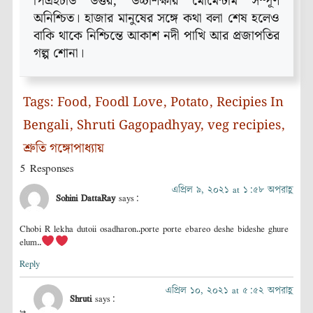
পিএইচডি উত্তর, উচ্চশিক্ষার মোমেন্টাম সম্পূর্ণ
অনিশ্চিত। হাজার মানুষের সঙ্গে কথা বলা শেষ হলেও
বাকি থাকে নিশ্চিন্তে আকাশ নদী পাখি আর প্রজাপতির
গল্প শোনা।
Tags:
Food
,
Foodl Love
,
Potato
,
Recipies In
Bengali
,
Shruti Gagopadhyay
,
veg recipies
,
শ্রুতি গঙ্গোপাধ্যায়
5 Responses
এপ্রিল ৯, ২০২১ at ১:৫৮ অপরাহ্ণ
Sohini DattaRay
says:
Chobi R lekha dutoii osadharon..porte porte ebareo deshe bideshe ghure
elum..
Reply
এপ্রিল ১০, ২০২১ at ৫:৫২ অপরাহ্ণ
Shruti
says: