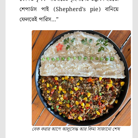
শেপার্ডস পাই (Shepherd’s pie) বানিয়ে
ফেলতেই পারিস…”
বেক করার আগে আলুসেদ্ধ আর কিমা সাজানো শেষ