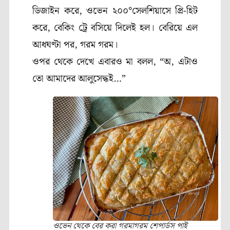
ডিজাইন করে, ওভেন ২০০°সেলশিয়াসে প্রি-হিট
করে, বেকিং ট্রে বসিয়ে দিলেই হল। বেরিয়ে এল
আধঘণ্টা পর, গরম গরম।
ওপর থেকে দেখে এবারও মা বলল, “অ, এটাও
তো আমাদের আলুসেদ্ধই…”
ওভেন থেকে বের করা গরমাগরম শেপার্ডস পাই