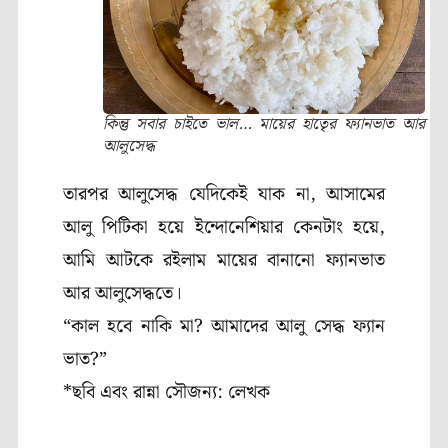
কিন্তু সবার চাইতে ভাল… মায়ের হাতেৃর ফ্যানভাত আর
আলুসেদ্ধ
তারপর আলুসেদ্ধ যেদিকেই যাক না, আসামের
আলু পিটিকা হয়ে ইন্দোনেশিয়ার কেনটাং হয়ে,
আমি আটকে রইলাম মায়ের বানানো ফ্যানভাত
আর আলুসেদ্ধতে।
“কাল হবে নাকি মা? আমাদের আলু সেদ্ধ ফ্যান
ভাত?”
*ছবি এবং রান্না সৌজন্য: লেখক