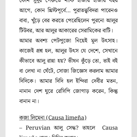
কোন সুদূর পেরুতে নাকি হাজার হাজার বছর
আগে, কোন খ্রিস্টপূর্বে… পুরাতত্ত্ববিদরা পারেনও
বাবা, খুঁড়ে বের করতে পেরেছিলেন পুরনো আলুর
টিউবর, আর আলুর আকারের সেরামিকের বাটি।
আমার অবশ্য পেটপুজো নিয়েই মূল উৎসাহ।
কাজেই প্রশ্ন হল, আলুর উৎস যে দেশে, সেখানে
কীভাবে আলু রান্না হয়? ভীষন কুঁড়ে তো, তাই বই
বা লেখা না ঘেঁটে, সোজা জিজ্ঞেস করলাম আমার
দিদিকে। আমার দিদি হল ইন্দিরা দেবীর মতন,
নানান দেশ ঘুরে রেসিপি জোগাড় করেন, কিন্তু
বানান না।
কজ়া লিমেনা (Causa limeña)
– Peruvian আলু সেদ্ধ? তাহলে Causa