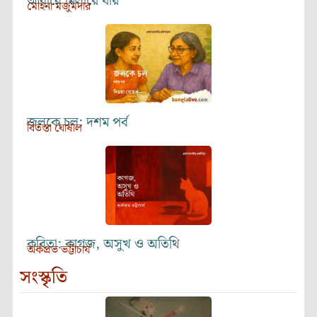
আঁধারে মিলায়ে যায়
মোহনা মজুমদার
জলকে চল: দশম পর্ব
বিতস্তা ঘোষাল
কবিতা: কাগজ, অসুখ ও অতিথি
অর্কপ্রভ ভট্টাচার্য
সংস্কৃতি