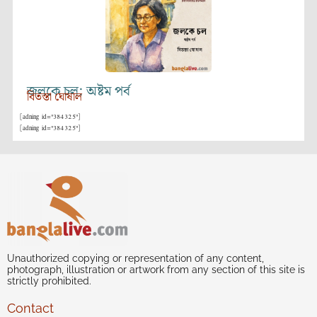
জলকে চল: অষ্টম পর্ব
বিতস্তা ঘোষাল
[adning id="384325"]
[adning id="384325"]
Unauthorized copying or representation of any content,
photograph, illustration or artwork from any section of this site is
strictly prohibited.
Contact