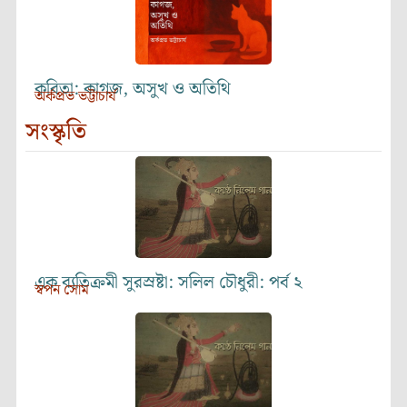
কবিতা: কাগজ, অসুখ ও অতিথি
অর্কপ্রভ ভট্টাচার্য
সংস্কৃতি
এক ব্যতিক্রমী সুরস্রষ্টা: সলিল চৌধুরী: পর্ব ২
স্বপন সোম