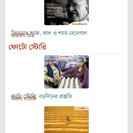
সিনেমার আজ, কাল ও শ্যাম বেনেগাল
অরিজিৎ মৈত্র
ফোটো স্টোরি
ফটো স্টোরি: বড়দিনের প্রস্তুতি
নির্মাল্য চ্যাটার্জি