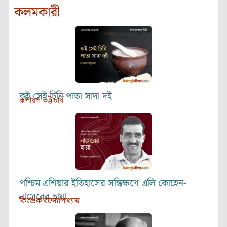
কলমকারী
কই সেই চিনি পাতা সাদা দই
রূপায়ণ ভট্টাচার্য
পশ্চিম এশিয়ার ইতিহাসের সন্ধিক্ষণে এলি কোহেন-
নাসেরের ছায়া
কিংশুক বন্দ্যোপাধ্যায়