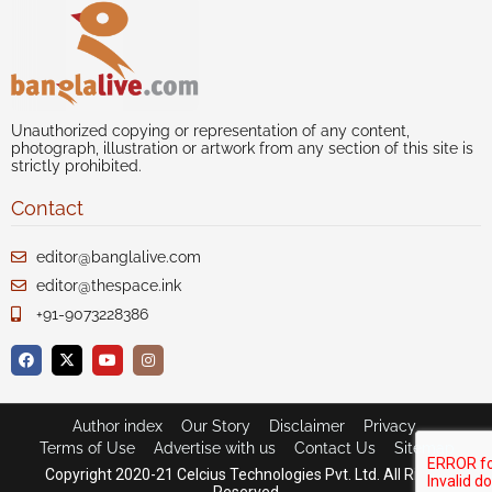
Unauthorized copying or representation of any content,
photograph, illustration or artwork from any section of this site is
strictly prohibited.
Contact
editor@banglalive.com
editor@thespace.ink
+91-9073228386
Author index
Our Story
Disclaimer
Privacy
Terms of Use
Advertise with us
Contact Us
Sitemap
Copyright 2020-21 Celcius Technologies Pvt. Ltd. All Rights
Reserved