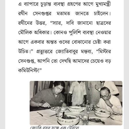
এ ব্যাপারে চূড়ান্ত ব্যবস্থা গ্রহণের আগে মুখ্যমন্ত্রী
রথীন সেনগুপ্তর মতামত জানতে চাইলেন।
রথীনের উত্তর, “স্যার, দাবি জানানো ছাত্রদের
মৌলিক অধিকার। কোনও পুলিশি ব্যবস্থা নেওয়ার
আগে একবার অন্তত ওদের বোঝানোর চেষ্টা করা
উচিত।” প্রত্যুত্তরে জ্যোতিবাবুর মন্তব্য, “মিস্টার
সেনগুপ্ত, আপনি তো দেখছি আমাদের চেয়েও বড়
কমিউনিস্ট!”
জ্যোতি বসুর সঙ্গে এক টেবিলে