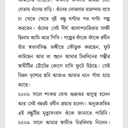
আমাদের বাড়িতে। কখনও কখনও আমরা চলে
যেতাম ওঁদের বাড়ি। ওঁদের দোতলার বারান্দায় বসে
চা খেতে খেতে দুই বন্ধু ঘণ্টার পর ঘণ্টা গল্প
করতেন। ওঁদের সেই দীর্ঘ আলাপচারিতার সাক্ষী
ছিলাম আমি আর পিসি। গল্পের ফাঁকে ফাঁকে রথীন
তাঁর স্বভাবসিদ্ধ ভঙ্গীতে কৌতুক করছেন, ফুট
কাটছেন আর তা শুনে আমার চিরদিনের গম্ভীর
স্বামীটির ঠোঁটের কোণে হাসি ফুটে উঠছে। সেই
বিরল দৃশ্যের ছবি আজও আমার মনে গাঁথা হয়ে
আছে।
২০০৮ সালে শংকর ঘোষ গুরুতর অসুস্থ হলেন
আর সেই বছরই রথীন প্রয়াত হলেন। অনুজপ্রতিম
এই বন্ধুটির মৃত্যুসংবাদ ওঁকে জানাতে পারিনি।
২০০৯ সালে আমার স্বামীও চিরবিদায় নিলেন।