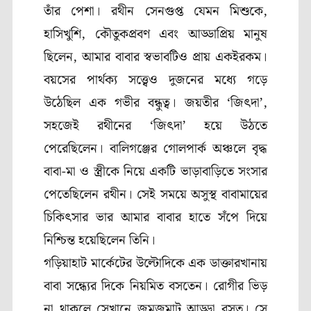
তাঁর পেশা। রথীন সেনগুপ্ত যেমন মিশুকে,
হাসিখুশি, কৌতুকপ্রবণ এবং আড্ডাপ্রিয় মানুষ
ছিলেন, আমার বাবার স্বভাবটিও প্রায় একইরকম।
বয়সের পার্থক্য সত্ত্বেও দুজনের মধ্যে গড়ে
উঠেছিল এক গভীর বন্ধুত্ব। জয়তীর ‘জিৎদা’,
সহজেই রথীনের ‘জিৎদা’ হয়ে উঠতে
পেরেছিলেন। বালিগঞ্জের গোলপার্ক অঞ্চলে বৃদ্ধ
বাবা-মা ও স্ত্রীকে নিয়ে একটি ভাড়াবাড়িতে সংসার
পেতেছিলেন রথীন। সেই সময়ে অসুস্থ বাবামায়ের
চিকিৎসার ভার আমার বাবার হাতে সঁপে দিয়ে
নিশ্চিন্ত হয়েছিলেন তিনি।
গড়িয়াহাট মার্কেটের উল্টোদিকে এক ডাক্তারখানায়
বাবা সন্ধ্যের দিকে নিয়মিত বসতেন। রোগীর ভিড়
না থাকলে সেখানে জমজমাট আড্ডা বসত। সে