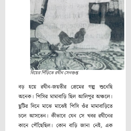
বিয়ের পিঁড়িতে রথীন সেনগুপ্ত
বড় হয়ে রথীন-জয়তীর প্রেমের গল্প শুনেছি
অনেক। পিসির মামাবাড়ি ছিল আলিপুর অঞ্চলে।
ছুটির দিনে মাঝে মাঝেই পিসি ওঁর মামাবাড়িতে
চলে আসতেন। কীভাবে যেন সে খবর রথীনের
কানে পৌঁছেছিল। কোন বাড়ি জানা নেই, এক