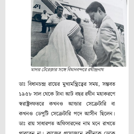
মাদার টেরেজ়ার সঙ্গে বিমানবন্দরে রথীন্দ্রনাথ
ডাঃ বিধানচন্দ্র রায়ের মুখ্যমন্ত্রিত্বের সময়, সম্ভবত
১৯৫৮ সাল থেকে টানা আট বছর রথীন মহাকরণে
স্বরাষ্ট্রদফতরে কখনও আন্ডার সেক্রেটারি বা
কখনও ডেপুটি সেক্রেটারি পদে আসীন ছিলেন।
ডাঃ রায় সাধারণত অফিসারদের নাম মনে রাখতে
পারতেন না। কাজের প্রয়োজনে রথীনকে ডেকে