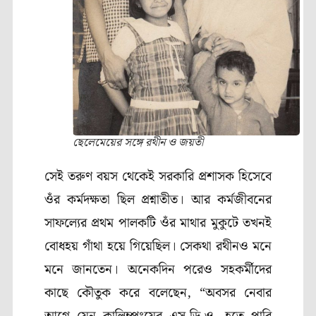
ছেলেমেয়ের সঙ্গে রথীন ও জয়তী
সেই তরুণ বয়স থেকেই সরকারি প্রশাসক হিসেবে
ওঁর কর্মদক্ষতা ছিল প্রশ্নাতীত। আর কর্মজীবনের
সাফল্যের প্রথম পালকটি ওঁর মাথার মুকুটে তখনই
বোধহয় গাঁথা হয়ে গিয়েছিল। সেকথা রথীনও মনে
মনে জানতেন। অনেকদিন পরেও সহকর্মীদের
কাছে কৌতুক করে বলেছেন, “অবসর নেবার