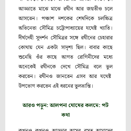
আড্ডাতে মাঝে মাঝে রথীন আর জয়তীও চলে
আসতেন। পঞ্চাশ দশকের শেষদিকে চলচ্চিত্র
অভিনেতা সৌমিত্র চট্টোপাধ্যায়ের যথেষ্ট খ্যাতি।
দীর্ঘদেহী সুদর্শন সৌমিত্রর সঙ্গে রথীনের চেহারার
কোথায় যেন একটা সাদৃশ্য ছিল। বাবার কাছে
শুনেছি ওঁর কাছে আগত রোগিনীদের মধ্যে
অনেকেই রথীনকে দেখে সৌমিত্র বলে ভুল
করতেন। রথীনও জানতেন এসব আর যথেষ্ট
উপভোগ করতেন এই ধরনের ভুলভ্রান্তি।
আরও পড়ুন: আলপনা ঘোষের কলমে: পট
কথা
কখনও কখনও আড্ডার আসর বসত আমাদের