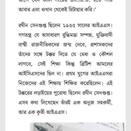
আগে যেন কালিম্পংয়ের এস.ডি.ও. হতে পারি
আবার এবং ওখান থেকেই রিটায়ার করি।’
রথীন সেনগুপ্ত ছিলেন ১৯৫৫ সালের আইএএস।
গণতন্ত্র যে অসাধারণ বুদ্ধিমত্তা সম্পন্ন, যুক্তিবাদী
বাগ্মী রাজনীতিকদের জন্ম দেবে, প্রশাসকদের
তাঁদের সঙ্গে টক্কর দিতে যে মেধা ও কৌশল
লাগবে, সেই শিক্ষা কিন্তু ব্রিটিশ আমলের
আইসিএসদের ছিল না। প্রথম যুগের আইএএসরা
নিজেদের এই শিক্ষায় শিক্ষিত করেছিলেন। এই
টক্করের লড়াইয়ের পুরোধা ছিলেন রথীন সেনগুপ্ত।
এসব কথা লিখেছেন তাঁরই এক অনুজ সহকর্মী,
আর এক কৃতী আইএএস।