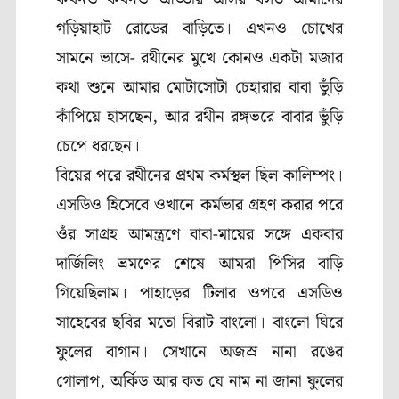
গড়িয়াহাট রোডের বাড়িতে। এখনও চোখের
সামনে ভাসে- রথীনের মুখে কোনও একটা মজার
কথা শুনে আমার মোটাসোটা চেহারার বাবা ভুঁড়ি
কাঁপিয়ে হাসছেন, আর রথীন রঙ্গভরে বাবার ভুঁড়ি
চেপে ধরছেন।
বিয়ের পরে রথীনের প্রথম কর্মস্থল ছিল কালিম্পং।
এসডিও হিসেবে ওখানে কর্মভার গ্রহণ করার পরে
ওঁর সাগ্রহ আমন্ত্রণে বাবা-মায়ের সঙ্গে একবার
দার্জিলিং ভ্রমণের শেষে আমরা পিসির বাড়ি
গিয়েছিলাম। পাহাড়ের টিলার ওপরে এসডিও
সাহেবের ছবির মতো বিরাট বাংলো। বাংলো ঘিরে
ফুলের বাগান। সেখানে অজস্র নানা রঙের
গোলাপ, অর্কিড আর কত যে নাম না জানা ফুলের