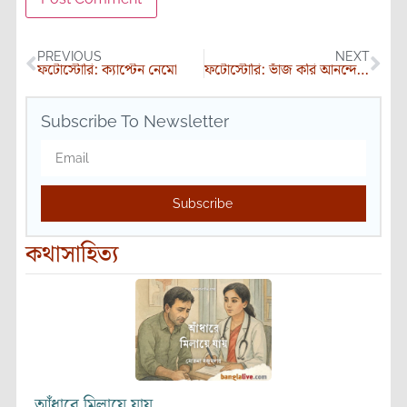
PREVIOUS
NEXT
ফটোস্টোরি: ক্যাপ্টেন নেমো
ফটোস্টোরি: ভাঁজ করি আনন্দে – ২
Subscribe To Newsletter
Subscribe
কথাসাহিত্য
আঁধারে মিলায়ে যায়