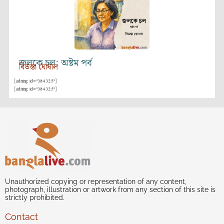
জলকে চল: অষ্টম পর্ব
বিতস্তা ঘোষাল
[adning id="384325"]
[adning id="384325"]
Unauthorized copying or representation of any content,
photograph, illustration or artwork from any section of this site is
strictly prohibited.
Contact