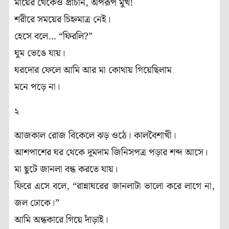
মায়ের থেকেও প্রাচীন, অপরূপ মুখ!
শরীরে সময়ের চিহ্নমাত্র নেই।
হেসে বলে… “ফিরলি?”
ঘুম ভেঙে যায়।
ঘরদোর ফেলে আমি আর মা কোথায় গিয়েছিলাম
মনে পড়ে না।
২
আজকাল রোজ বিকেলে ঝড় ওঠে। কালবৈশাখী।
আশপাশের ঘর থেকে দুমদাম জিনিসপত্র পড়ার শব্দ আসে।
মা ছুটে জানলা বন্ধ করতে যায়।
ফিরে এসে বলে, “রান্নাঘরের জানলাটা ভালো করে লাগে না,
জল ঢোকে।”
আমি অন্ধকারে গিয়ে দাঁড়াই।