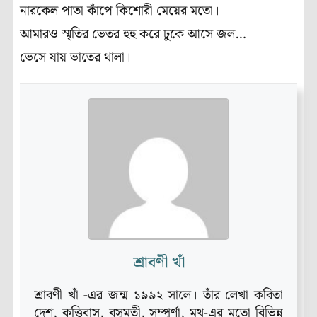
নারকেল পাতা কাঁপে কিশোরী মেয়ের মতো।
আমারও স্মৃতির ভেতর হুহু করে ঢুকে আসে জল…
ভেসে যায় ভাতের থালা।
শ্রাবণী খাঁ
শ্রাবণী খাঁ -এর জন্ম ১৯৯২ সালে। তাঁর লেখা কবিতা
দেশ, কৃত্তিবাস, বসুমতী, সম্পূর্ণা, মথ-এর মতো বিভিন্ন