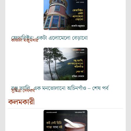
ফ্রেডারিক্টন: একটা এলোমেলো বেড়ানো
কাকলি মজুমদার
রঞ্জু ভ্যালি, এক মনভোলানো অচিনগাঁও – শেষ পর্ব
সুমিত্রা দেবনাথ
কলমকারী