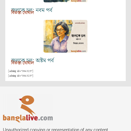
জলকে চল: নবম পর্ব
বিতস্তা ঘোষাল
জলকে চল: অষ্টম পর্ব
বিতস্তা ঘোষাল
[adning id="384325"]
[adning id="384325"]
Unauthorized copying or representation of any content,