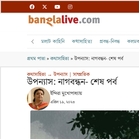
মলাট কাহিনি
কথাসাহিত্য
প্রবন্ধ-নিবন্ধ
কলমক
প্রথম পাতা
»
কথাসাহিত্য
»
উপন্যাস: নাগবন্ধন- শেষ পর্ব
কথাসাহিত্য
→
উপন্যাস
|
সাম্প্রতিক
উপন্যাস: নাগবন্ধন- শেষ পর্ব
ইন্দিরা মুখোপাধ্যায়
এপ্রিল ১৯, ২০২৩