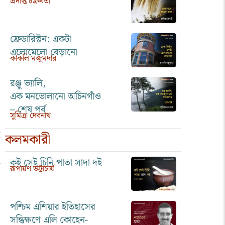
প্রদীপ্ত চক্রবর্তী
ফ্রেডারিক্টন: একটা
এলোমেলো বেড়ানো
কাকলি মজুমদার
রঞ্জু ভ্যালি,
এক মনভোলানো অচিনগাঁও
– শেষ পর্ব
সুমিত্রা দেবনাথ
কলমকারী
কই সেই চিনি পাতা সাদা দই
রূপায়ণ ভট্টাচার্য
পশ্চিম এশিয়ার ইতিহাসের
সন্ধিক্ষণে এলি কোহেন-