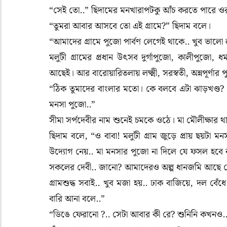
“সেই তো..” ছিদামের মনখারাপটকু আঁচ করতে পারে ও
“তুমরা আবার আসবে তো এই গ্রামে?” ছিদাম বলে।
“আমাদের গ্রামে পুজো পার্বণ লেগেই থাকে.. খুব ভালো
মলুটী গ্রামের প্রধান উৎসব দুর্গাপুজো, কালীপুজো
আছেই। আর বারোয়ারিতলায় লক্ষ্মী, সরস্বতী, অন্নপূর্ণ
“ঠিক তুমাদের বাংলার মতো। কে বলবে এটা ঝাড়খণ্ড
মনসা পুজো..”
সীমা সর্পদেবীর নাম শুনেই চমকে ওঠে। মা মৌলীক্ষার 
ছিদাম বলে,
“
ও বাবা! মলুটী গ্রাম জুড়ে প্রায় ছয়ট
উদ্যোগ নেয়.. মা মনসার পুজো না দিলে যে ফসল হবে না
সকলের দেবী.. জানো? আমাদেরও অল্প ধানজমি আছে যে
গ্রামশুদ্ধ সবাই.. খুব মজা হয়.. ঢাক বাজিয়ে, দল 
বারি আনা বলে..”
“ডিঙে ফেরানো ?.. সেটা আবার কী রে? শুনিনি কখনও.