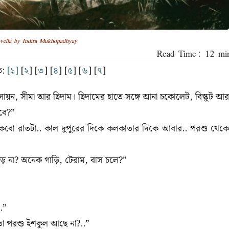
vella by Indira Mukhopadhyay
ে:
[১]
[
২
] [
৩
] [
৪
] [
৫
] [
৬
] [
৭
]
 সায়ন, সীমা আর ছিদাম। ছিদামের হাতে সঙ্গে আনা চকোলেট, বিস্কুট আর
াবে?”
বো রাতটা.. কাল দুপুরের দিকে কলকাতার দিকে আবার.. পরশু থেকে
িড় না? অনেক গাড়ি, টেরাম, বাস চলে?”
।
..”
 তো পরশু ইশকুল আছে না?..”