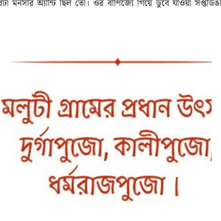
টা মনসার অ্যান্টি ছিল তো। ওঁর বাণিজ্যে গিয়ে ডুবে যাওয়া সপ্তডিঙা