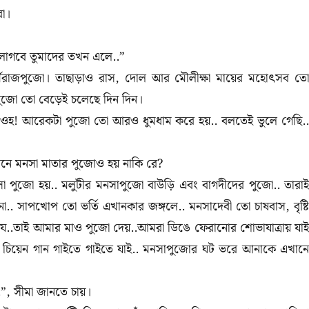
রা।
 লাগবে তুমাদের তখন এলে..”
, ধর্মরাজপুজো। তাছাড়াও রাস, দোল আর মৌলীক্ষা মায়ের মহোৎসব তো
ার পুজো তো বেড়েই চলেছে দিন দিন।
? ওহ! আরেকটা পুজো তো আরও ধুমধাম করে হয়.. বলতেই ভুলে গেছি..
থানে মনসা মাতার পুজোও হয় নাকি রে?
া মনসা পুজো হয়.. মলুটীর মনসাপুজো বাউড়ি এবং বাগদীদের পুজো.. তারাই
.. সাপখোপ তো ভর্তি এখানকার জঙ্গলে.. মনসাদেবী তো চাষবাস, বৃষ্টি
..তাই আমার মাও পুজো দেয়..আমরা ডিঙে ফেরানোর শোভাযাত্রায় যাই
বেঁধে চিয়েন গান গাইতে গাইতে যাই.. মনসাপুজোর ঘট ভরে আনাকে এখানে
.”, সীমা জানতে চায়।