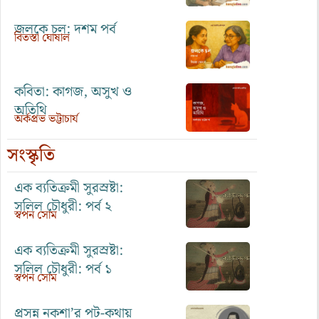
জলকে চল: দশম পর্ব
বিতস্তা ঘোষাল
কবিতা: কাগজ, অসুখ ও
অতিথি
অর্কপ্রভ ভট্টাচার্য
সংস্কৃতি
এক ব্যতিক্রমী সুরস্রষ্টা:
সলিল চৌধুরী: পর্ব ২
স্বপন সোম
এক ব্যতিক্রমী সুরস্রষ্টা:
সলিল চৌধুরী: পর্ব ১
স্বপন সোম
প্রসন্ন নকশা’র পট-কথায়