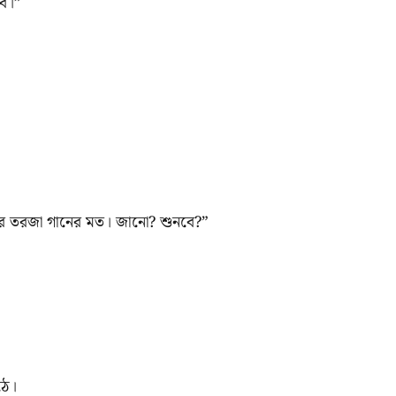
েবে।”
লার তরজা গানের মত। জানো? শুনবে?”
ওঠে।