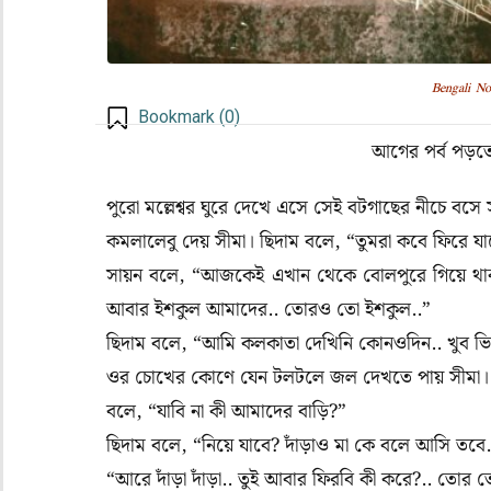
Bengali No
Bookmark (
0
)
আগের পর্ব পড়ত
পুরো মল্লেশ্বর ঘুরে দেখে এসে সেই বটগাছের নীচে বসে
কমলালেবু দেয় সীমা। ছিদাম বলে, “তুমরা কবে ফিরে য
সায়ন বলে, “আজকেই এখান থেকে বোলপুরে গিয়ে থাক
আবার ইশকুল আমাদের.. তোরও তো ইশকুল..”
ছিদাম বলে, “আমি কলকাতা দেখিনি কোনওদিন.. খুব ভ
ওর চোখের কোণে যেন টলটলে জল দেখতে পায় সীমা
বলে, “যাবি না কী আমাদের বাড়ি?”
ছিদাম বলে, “নিয়ে যাবে? দাঁড়াও মা কে বলে আসি তবে
“আরে দাঁড়া দাঁড়া.. তুই আবার ফিরবি কী করে?.. তোর