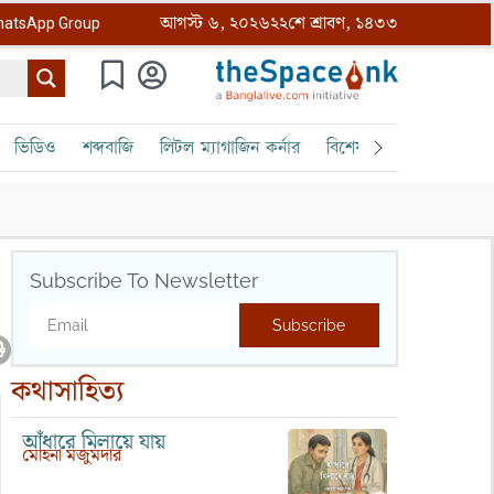
আগস্ট ৬, ২০২৬
২২শে শ্রাবণ, ১৪৩৩
atsApp Group
ভিডিও
শব্দবাজি
লিটল ম্যাগাজিন কর্নার
বিশেষ ক্রোড়পত্র
বৈঠক
Subscribe To Newsletter
Subscribe
কথাসাহিত্য
আঁধারে মিলায়ে যায়
মোহনা মজুমদার