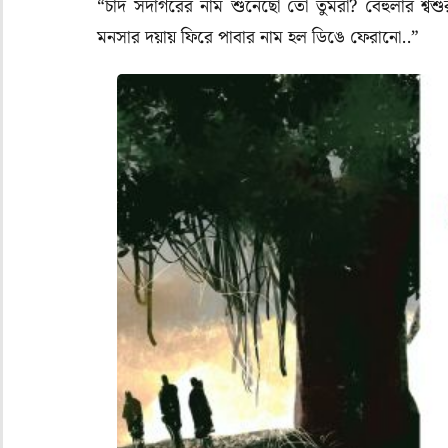
“চাঁদ সদাগরের নাম শুনেছো তো তুমরা? বেহুলার শ্বশুর
মনসার দয়ায় ফিরে পাবার নাম হল ডিঙে ফেরানো..”